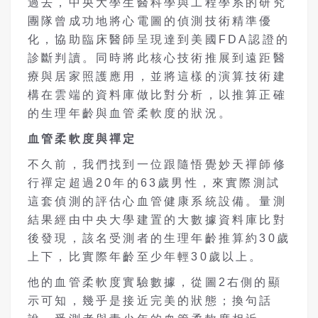
過去，中央大學生醫科學與工程學系的研究
團隊曾成功地將心電圖的偵測技術精準優
化，協助臨床醫師呈現達到美國FDA認證的
診斷判讀。同時將此核心技術推展到遠距醫
療與居家照護應用，並將這樣的演算技術建
構在雲端的資料庫做比對分析，以推算正確
的生理年齡與血管柔軟度的狀況。
血管柔軟度
與
禪定
不久前，我們找到一位跟隨悟覺妙天禪師修
行禪定超過20年的63歲男性，來實際測試
這套偵測的評估心血管健康系統設備。量測
結果經由中央大學建置的大數據資料庫比對
後發現，該名受測者的生理年齡推算約30歲
上下，比實際年齡至少年輕30歲以上。
他的血管柔軟度實驗數據，從圖2右側的顯
示可知，幾乎是接近完美的狀態；換句話