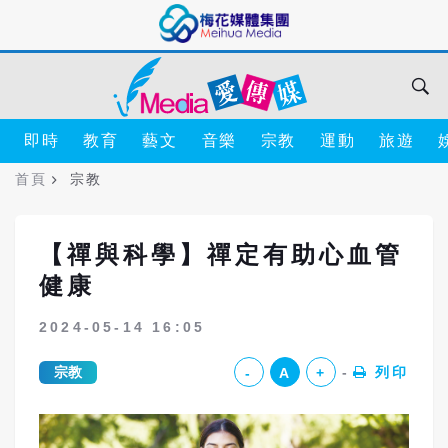
即時
教育
藝文
音樂
宗教
運動
旅遊
首頁
宗教
【禪與科學】禪定有助心血管
健康
2024-05-14 16:05
宗教
列印
-
A
+