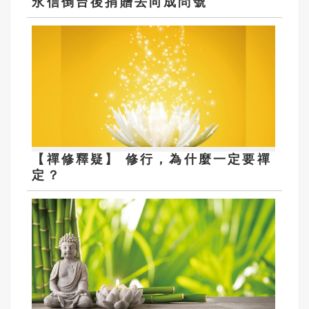
永信倒台後捐贈去向成問號
【禪修釋疑】 修行，為什麼一定要禪
定？