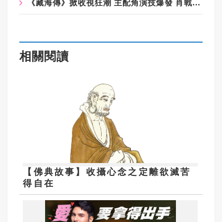
《藏海傳》掀收視狂潮 主配角演技爆發 肖戰不是第一
相關閱讀
【佛典故事】收攝心念之定離欲滅苦
得自在