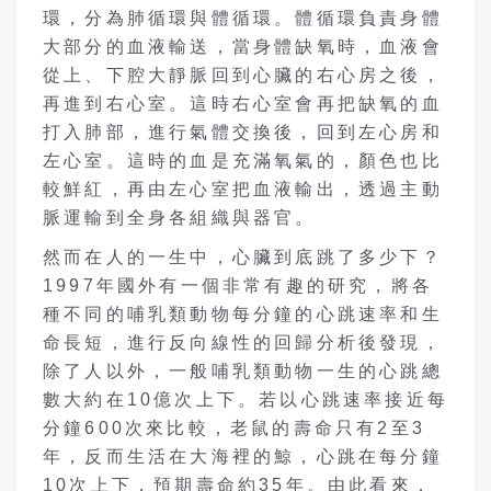
環，分為肺循環與體循環。體循環負責身體
大部分的血液輸送，當身體缺氧時，血液會
從上、下腔大靜脈回到心臟的右心房之後，
再進到右心室。這時右心室會再把缺氧的血
打入肺部，進行氣體交換後，回到左心房和
左心室。這時的血是充滿氧氣的，顏色也比
較鮮紅，再由左心室把血液輸出，透過主動
脈運輸到全身各組織與器官。
然而在人的一生中，心臟到底跳了多少下？
1997年國外有一個非常有趣的研究，將各
種不同的哺乳類動物每分鐘的心跳速率和生
命長短，進行反向線性的回歸分析後發現，
除了人以外，一般哺乳類動物一生的心跳總
數大約在10億次上下。若以心跳速率接近每
分鐘600次來比較，老鼠的壽命只有2至3
年，反而生活在大海裡的鯨，心跳在每分鐘
10次上下，預期壽命約35年。由此看來，