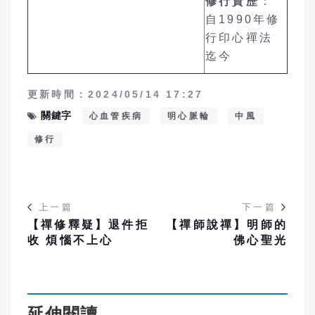
修行資
歷
：
自1990年修
行印心禪法
迄今
更新時間：2024/05/14 17:27
關鍵字
心血管疾病
明心脈輪
中風
修行
上一篇
下一篇
【禪修釋疑】退件拒
【禪師說禪】明師的
收 煩惱不上心
佛心聖光
延伸閱讀