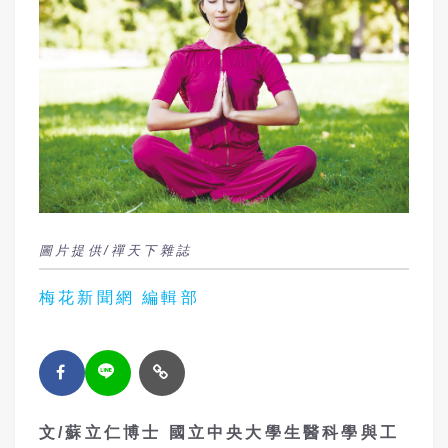
圖片提供/禪天下雜誌
梅花新聞網 編輯部
文
/
蘇立仁博士
國立中央
大學
生醫科學與工