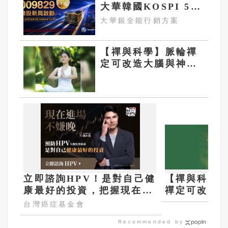
大華韓國KOSPI 50
今強勢開募
大華銀全能行銷方案
【禪與科學】脈輪禪
定可改造大腦與神經
網絡
立即諮詢HPV！是對自己健
【禪與科學
康最好的投資，把握現在不
禪定可改造
嫌晚！
統
台灣癌症基金會
Recommended by