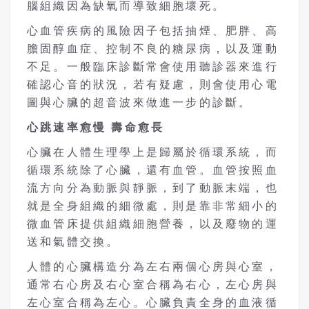
腦組織因為缺氧而導致細胞壞死。
心血管疾病的風險因子包括抽煙、肥胖、高
膽固醇血症、控制不良的糖尿病，以及運動
不足。一般臨床診斷常會使用聽診器來進行
確認心音的狀況，若有疑慮，則會使用心電
圖與心臟的超音波來做進一步的診斷。
心跳速率
愈
慢
壽命
愈
長
心臟在人體生理學上是歸屬於循環系統，而
循環系統除了心臟，還有血管。血管按照血
流方向分為動脈與靜脈，到了動脈末端，也
就是全身組織的細微處，則是靠非常細小的
微血管床提供組織細胞營養，以及廢物的運
送和氣體交換。
人體的心臟構造分為左右兩個心房與心室，
通常右心房及右心室合稱為右心，左心房與
左心室合稱為左心。心臟負責全身的血液循