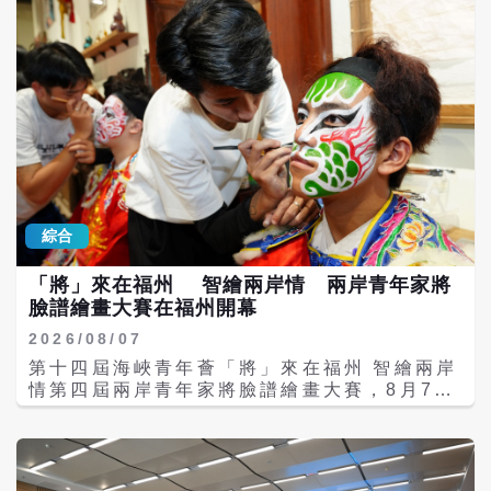
綜合
「將」來在福州 智繪兩岸情 兩岸青年家將
臉譜繪畫大賽在福州開幕
2026/08/07
第十四屆海峽青年薈「將」來在福州 智繪兩岸
情第四屆兩岸青年家將臉譜繪畫大賽，8月7日
在福州台江上下杭眾將之門複合商店圓滿開
幕。本次活動彙聚兩岸近80名青年臉譜畫師、
民俗文化愛好者齊聚一堂，以藝為橋、以畫會
友，共探非遺民俗魅力。 家將臉譜藝術是閩台