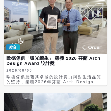
術成果發表。活動特邀近30家金融機構、投資
作技藝等知識點，以科技賦能傳統文化傳播，
機構及企業代表到場對接。活動結束後，多個
讓古老的閩台民俗非遺在新式文創空間煥發全
專案與投資機構、企業達成初步合作意向，為
新生機與時代活力。 賽事同期還舉辦了優秀臉
兩岸青年科技成果從實驗室走向市場打通高效
譜作品展、兩岸家將文化交流會、臉譜非遺展
對接通道。本次活動以專案聚才、以技術引
演等系列特色活動。兩岸非遺傳承人、青年匠
才，有力推動了兩岸青年科技人才與產業資本
人、文化愛好者齊聚一堂，圍繞家將文化傳承
的深度合作。 二、平台賦能，提昇精準服務
保護、臉譜技藝創新升級、青年力量賦能非遺
本次技術成果發表會於福州新型功能材料分中
活化等議題深入交流、互學互鑒、共研共進，
心的專業化科創服務能力舉辦。該中心作為全
積極探索傳統民俗藝術適配新時代的傳承路徑
綜合
國高校區域技術轉移轉化中心（福建）的重要
與創新方向。 據主辦方介紹，本次活動深耕兩
組成部分，深耕新型功能材料領域，聚合頂尖
岸青年文化交流，以非遺民俗為核心紐帶，搭
歐德傢俱「弧光續生」 榮獲 2026 芬蘭 Arch
高校創新資源，構建起覆蓋全週期的科技成果
建常態化、沉浸式、專業化的兩岸文化互動平
Design Award 設計獎
轉化服務體系。作為研學營「產學研」主題研
台。相較於往屆賽事，本屆活動創新引入數字
學的核心環節，發表會精準聚焦科技成果從實
科技互動體驗，以年輕化、時尚化、創新化的
2026/08/05
驗室到市場的轉化路徑，為兩岸青年科技人才
表達方式活化傳統非遺，讓兩岸青年在親身參
歐德傢俱憑藉其卓越的設計實力與對生活品質
提供了成果展示與項目對接的專業化平台。
與、實操體驗、深度交流中，真切感悟閩台同
的堅持，榮獲2026年芬蘭 Arch Design
三、舞台延伸，常態交流促融合 發表會結束
源共生的民俗文化底蘊。 活動期間，主辦方還
Award 設計獎肯定。由設計師曾俊傑操刀的作
後，臺灣高校校友（福建）聯誼中心技術成果
組織兩岸青年開展文化溯源研學活動，先後走
品「弧光續生 Luminous Rebirth」，於室內
轉化服務中心揭牌儀式在福州新型功能材料分
進台江白龍庵、上下杭歷史文化街區、閩江之
設計類獲獎殊榮。針對 40 年老屋進行重塑，
中心舉行。該中心旨在建立與臺灣高校的常態
心等地標點位，沉浸式探訪福州本土民俗古
將原本因歲月而顯得侷促的格局，轉化為充滿
化聯繫管道，便利閩台兩地校友會等民間組織
跡、品讀閩都文化底蘊、感受城市發展風貌，
流動能量的現代居所，展現了歐德傢俱在處理
開展日常交流，鼓勵和支持臺灣人才積極參與
在行走研學、互動交流中深化文化認知、厚植