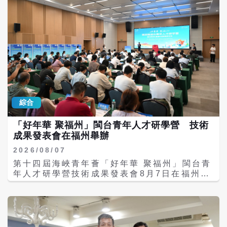
共有的經典民俗文化瑰寶，文化源流根植于福
州台江，是福州本土特色傳統民俗文化的重要
組成部分。清代時期，駐守台江海防的水師官
兵渡海赴台，將這門特色民俗技藝帶入臺灣台
南地區，落地生根、傳承演變，逐步發展出獨
特的地域風貌。數百年來，家將臉譜技藝在兩
岸薪火相傳、賡續發展，承載著兩岸民眾共通
的審美情趣與民俗記憶，是閩台文脈同根、民
俗同源、文化同心的有力見證。本次活動以
「AI賦能非遺新生兩岸同源」為核心主題，創
綜合
新融合傳統民俗技藝與現代數位科技，打造年
輕化、沉浸式、多元化的非遺文化交流場景，
「好年華 聚福州」閩台青年人才研學營 技術
助力傳統民俗文化創新活化。 本次活動落地兼
成果發表會在福州舉辦
具國風底蘊與文創活力的上下杭眾將之門複合
商店，場地融合非遺展示、文創體驗、文化交
2026/08/07
流等多元功能，為賽事活動營造了濃厚的民俗
第十四屆海峽青年薈「好年華 聚福州」閩台青
文化氛圍。活動現場秩序井然、氛圍熱烈，兩
年人才研學營技術成果發表會8月7日在福州新
岸青年畫師同台競技、匠心創作，結合兩岸家
型功能材料分中心圓滿舉行。 一、專案合作，
將傳統流派特色與個人藝術巧思，精心勾勒線
成果轉化見實效 作為本屆研學營的亮點環節，
條、細膩敷色渲染，一幅幅氣韻生動、風格迥
成果發表會現場，兩岸青年學者圍繞數位經
異、匠心滿滿的家將臉譜作品陸續亮相。創作
濟、新材料、生物醫藥、資訊技術等領域集中
期間，智慧互動機器人同步開展科普講解，細
展示24項技術成果，其中16個專案進行登台技
緻介紹家將文化源流、臉譜紋樣寓意、傳統製