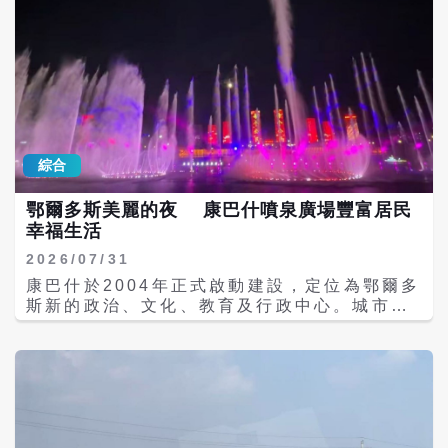
計建物買賣移轉棟數20,506棟、月增12％、
年增8.8％。 觀察2026年1-7月六都建物買賣
移轉棟數表現，台北市14,340棟、年增
3.8％，新北市27,935棟、年增1.7％，桃園
市22,391棟、年減5.9％，台中市21,698
棟、年減9.3%，台南市11,666棟、年增
1.1％，高雄市19,914棟、年增7.5％，1-7月
六都總計117,944棟、年減0.9％。 中信房屋
綜合
研展室副理莊思敏指出，六都建物買賣移轉棟
數已連續兩個月呈現年月雙增，推估主要有以
鄂爾多斯美麗的夜 康巴什噴泉廣場豐富居民
下三方面的原因。首先是新案交屋潮的挹注，
幸福生活
7月桃園市龜山區、中壢區，新北市土城區、
新莊區、淡水區，以及台中市南區、梧棲區等
2026/07/31
地，都有不少新建案完工交屋，進而帶動建物
康巴什於2004年正式啟動建設，定位為鄂爾多
移轉棟數同步增加。其次，近期全球股市震盪
斯新的政治、文化、教育及行政中心。城市規
加劇，不少高資產族群產生獲利了結的心態，
劃採「高起點規劃、高標準建設、高水平管
部分股市資金開始轉向波動更小、更具抗跌保
理」理念，廣場、公園、水景及公共藝術被列
值性的房地產市場。第三則是首購需求仍維持
為城市建設的重要元素。 鄂爾多斯康巴什噴泉
一定熱度，青安2.0退場、青安3.0接棒上路，
廣場（位於烏蘭木倫湖畔）目前仍是康巴什最
新版方案增設年齡與收入等限制，部分原本介
具代表性的夜間景點之一，也是「暖城三件
於申請資格邊緣的首購族，考量未來申貸條件
套」的重要演出場地，暑假及旅遊旺季期間，
可能提高，因此選擇在7月底前進場卡位，進
結合了音樂噴泉、煙火秀及無人機燈光表演，