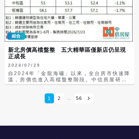
韓財政部長具潤哲在國會公開道歉，承認政府
平時就必須落實的責任，唯有持續改革、超前
今年5月開放單一股票槓桿ETF時，未充分評
部署，才能提升花蓮面對災害的整體韌性。
估可能帶來的市場風險。 韓國股市原本就高度
集中，三星電子與SK海力士合計占KOSPI市
值超過一半。這波AI行情升溫後，許多散戶跟
著進場，不僅融資買股，也買進追蹤單一股票
綜合
的兩倍槓桿ETF，投機氣氛愈來愈濃。《韓國
時報》（The Korea Times）曾報導，有資
新北房價高檔盤整 五大精華區僅新店仍呈現
產管理公司執行長公開呼籲投資人退出自家發
正成長
行的槓桿商品；也有散戶寧可在美國市場溢價
買進SK海力士的美國存託憑證（ADR），只
2026/07/29
因韓股收盤後仍可繼續交易。ADR是讓外國公
自2024年「金龍海嘯」以來，全台房市快速降
司股票得以在美國市場交易的存託憑證。 財報
溫，房價也進入高檔盤整階段。中信房屋研展
沒有崩，市場預期先鬆動 《金融時報》
室彙整實價登錄資料統計，今年上半年，新北
（Financial Times，FT）分析，市場擔心
五大精華行政區中，板橋區今年上半年平均成
的並不是SK海力士一家公司的財報不好，而是
交單價為每坪57.1萬元，較2024年同期下修
1
2
56
...
全球AI投資是否應該重新估價。過去兩年，
1.7%；中和區由53萬元降至52.4萬元，跌幅
Microsoft、Meta、Amazon與Google等大
1.1%；永和區由56.5萬元降至56萬元，下跌
型雲端業者投入數千億美元興建AI資料中心，
0.9%；三重區則由54.4萬元微幅修正至54.1
如今投資人開始追問，這些龐大支出何時才能
萬元，跌幅0.6%。相較之下，新店區平均房價
轉化為穩定獲利？企業現金流下滑、負債增
由2024年上半年的48.3萬元提升至49.5萬
加，以及AI投資報酬能否支撐目前股價，也逐
元，近三年仍有2.5%的漲幅，是五大精華區中
漸成為市場焦點。 這波修正早在7月中旬便從