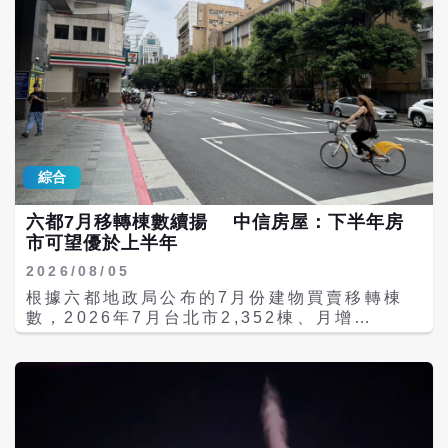
複雜老宅翻新與現代美學融合的高度專業。 以
福州建設，共享發展機遇。聯誼中心此次在新
同源情懷。 參與活動的兩岸青年紛紛表示，本
「功能與情感共生」為核心理念，挑戰傳統老
型功能材料分中心設立新陣地，進一步拓展了
次賽事為兩岸臉譜技藝從業者、非遺愛好者搭
屋翻新的拆除思維。堅持「不大幅拆除重建」
服務半徑，為福州常態化聯絡臺灣校友、促進
建了優質的切磋交流、學習共進平台，不僅精
的永續原則，將原本突兀的結構限制轉化為設
人才集聚，注入新動能。 「好年華 聚福州」
進了傳統技藝、拓寬了創作思路，更結識了眾
計機會。透過設計師精準佈局，老宅捨棄了過
閩台青年人才研學營已連續四年在海峽青年薈
多兩岸同好，收穫滿滿、受益匪淺。大家紛紛
往厚重的舊式木作，改以連續的弧形天花與圓
期間成功舉辦，吸引大量兩岸青年踴躍參與，
表示，未來將主動擔當非遺傳承使命，深耕家
弧牆面柔化稜角，並選用低彩度藝術塗料搭配
有效深化了兩岸青年交流互鑒，促成一批優秀
將臉譜藝術，積極參與非遺創新創作，讓傳統
原木材質，營造出包覆感十足的視覺韻律。 在
兩岸青年人才來福州創業就業，品牌效應持續
民俗文化在新時代持續煥發蓬勃生機。 主辦方
機能規劃上，展現了對細節的敏銳觀察。巧妙
顯現。未來，福州市人才發展集團將持續深化
表示，本次活動以臉譜為媒、以青年為橋、以
綜合
地將大容量收納儲藏室隱於廊道隱藏門後，並
「好年華 聚福州」人才工作品牌，不斷拓寬兩
文化為魂，有效拉近了兩岸青年的文化距離與
利用半高電視牆與長虹玻璃平衡採光與隱私。
岸青年人才交流合作的廣度與深度，進一步健
心靈距離，進一步深化了閩台民俗文化交融互
六都7月移轉棟數續揚 中信房屋：下半年房
特別是在公共區域，將傳統佛堂需求無縫融入
全科技成果轉化全鏈條服務體系，為台青來福
通、互鑒共生。下一步，主辦方將持續深耕兩
市可望優於上半年
現代極簡風格中，而不破壞整體的美學統一。
州發展提供更加精準、高效、暖心的保障支
岸青年文化交流領域，不斷創新非遺傳播形
此外，歐德傢俱全案選用符合國家認證、媲美
撐。 同時，著力吸引更多臺灣青年來福州追
式、豐富交流載體、搭建多元互動平台，持續
2026/08/05
德國藍天使標章的無毒低甲醛綠建材，從源頭
夢、築夢、圓夢，推動兩岸優質創新專案在福
推動閩台傳統民俗文化傳承創新，助力兩岸青
根據六都地政局公布的7月份建物買賣移轉棟
守護居住者的健康。本次獲獎，不僅是設計師
州落地生根、開花結果，以人才融合賦能產業
年攜手共築文化紐帶。
數，2026年7月台北市2,352棟、月增
個人的藝術成就，更彰顯歐德傢俱致力於為家
融合，以交流互鑒增進情感認同，進一步助力
17.5％、年增13.5％，新北市4,850棟、月增
庭構築長久、舒心且具永續性生活境域的品牌
兩岸融合發展，為加快建設福州海峽青年發展
2.7％、年增8.9％，桃園市4,150棟、月增
精神。 得獎作品欣賞：
型城市貢獻積極力量。
12.5％、年增0.1%，台中市3,703棟、月增
https://www.order.com.tw/blog.php?
18.8％、年增1.2％，台南市1,887棟、月增
act=viewno=637
8.8％、年增10.9％，高雄3,564棟、月增
17.2％、年增26.2％，7月六大主要都會區總