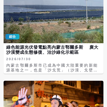
一步支撐了市場買氣。 莊思敏表示，今年前7
吸引大量遊客前往觀賞，整體設計強調草原文
月六都累計的買賣移轉棟數與去年同期相比幾
化與現代都市景觀融合，成為康巴什城市名片
乎持平，跌幅已明顯收斂，顯示市場已逐步走
之一。 康巴什噴泉廣場不僅是鄂爾多斯的地標
出低谷，今年房市有望呈現「倒吃甘蔗」的走
景點，更是居民日常生活的重要公共空間，對
勢。展望下半年，隨著選舉時程逐漸接近，政
人民生活產生了多方面的正面影響。夏季夜晚
府可能會推出公共建設及區域發展等政策利
尤其熱鬧，居民在此休閒納涼，提升了生活幸
多，有助於提振市場信心；另一方面，在房貸
福感與城市宜居性。 噴泉表演帶動周邊餐飲、
政策短期內不會再進一步緊縮的情況下，購屋
綜合
咖啡館、商店、旅館及文創商品消費，形成具
族的觀望情緒也可望逐漸緩解。若後續股市資
有特色的夜間經濟圈。近年康巴什也持續透過
金外溢效應持續發酵，加上自住需求穩定釋
綠色能源光伏發電點亮內蒙古鄂爾多斯 廣大
大型活動與湖區商業發展，提升消費活力，隨
放，預估下半年整體交易表現將優於上半年。
沙漠變成生態修復、治沙綠化示範區
著觀光及商業活動增加，帶動餐飲、零售、旅
宿、交通及文化展演等服務業發展，創造更多
2026/07/30
就業機會，並有助於提升居民收入。康巴什近
內蒙古鄂爾多斯市已成為中國大陸重要的新能
年居民收入及消費水準持續成長，服務業也逐
源基地之一，也是「沙戈荒」（沙漠、戈壁、
步擴大。 康巴什噴泉廣場已不只是觀光景點，
荒漠）大型風電光伏基地建設的核心城市。近
而是集休閒娛樂、文化交流、夜間經濟、城市
年發展重點不只是太陽能發電，更結合防沙治
品牌及社區生活於一體的城市核心公共空間。
沙、生態修復、儲能及綠氫產業，打造完整的
它改善了居民生活品質，也促進了地方經濟與
綠色能源產業鏈，過去因煤炭開採造成的沉陷
文化發展，成為鄂爾多斯建設現代化宜居城市
區，如今已轉型為大型光伏電站。 其中達拉特
的重要象徵。
旗光伏發電應用基地開發建設，已投入商業運
轉，展現亮麗成績單。基地總佔地面積為 10