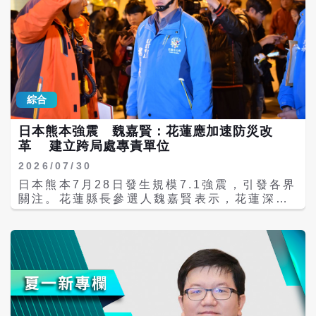
萬畝，目前每年發電量可達 20 億度，基地將
清潔能源生產與庫布其沙漠治理有機結合，形
成了獨特的沙漠生態治理模式，在節能減排部
分，每年可節約標準煤約 68 萬噸，減少二氧
化碳排放約 165 萬噸，同時在防沙治沙部
分，目前已有效治沙 5 萬至 6 萬畝，未來總
治理面積預計可達 20 萬畝。 達拉特旗光伏發
綜合
電應用領跑基地完美展示了中國大陸治沙的科
技創新，這裡採用了「板上發電、板下修復、
日本熊本強震 魏嘉賢：花蓮應加速防災改
板間種植」的綠色模式，光伏板降低地表蒸發
與風蝕，板下則種植耐旱植物、牧草或進行生
革 建立跨局處專責單位
態修復，不但提高土地利用效率，也改善沙漠
2026/07/30
生態環境，因此被視為中國大陸新能源與防治
日本熊本7月28日發生規模7.1強震，引發各界
荒漠化結合的重要示範。 官方觀景塔是整個庫
關注。花蓮縣長參選人魏嘉賢表示，花蓮深知
布其沙漠「光伏長城」上最著名的地標性建築
地震帶來的傷痛與重建的艱辛，他向熊本災區
之一，塔身上醒目地印著「風光無限達拉特」
表達誠摯關懷之意。他也強調，天災無法預
的紅色標語，高達 30 多公尺（採用鋼結構鏤
測，花蓮沒有擱置防災改革的本錢，呼籲地方
空螺旋設計）。遊客可以順著階梯登上塔頂的
透過治理改革與跨局處整合，以防災為優先，
360度開放式瞭望台，俯瞰整個沙漠中起伏綿
超越黨派立場，全面提升防災韌性。 魏嘉賢表
延、極其壯觀的藍色太陽能板矩陣。 鄂爾多斯
示，過去臺灣遭遇重大災害時，日本無論是中
正朝向「風、光、氫、儲」一體化發展，包括
央政府、地方政府或民間團體，總是在第一時
大型儲能電站、 智慧電網、綠氫製造、新能源
間伸出援手。近年花蓮歷經多場天災，包括此
消納能力提升等，目標建設世界級沙漠新能源