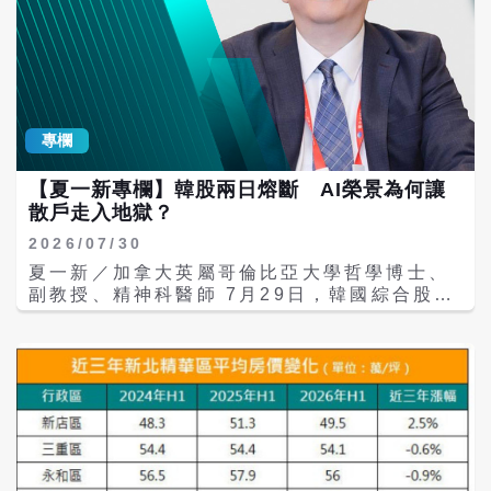
次震災的熊本市，也曾在花蓮遭遇災害時表達
基地。由傳統的「煤都」逐步轉型為中國新能
關懷並提供協助。如今日本面臨強震，他呼籲
源重鎮，光伏發電不僅是能源轉型的重要支
臺灣民眾及花蓮鄉親秉持同理心關心災區，支
柱，也與生態修復、智慧能源及綠氫產業形成
持後續搜救與重建工作，以實際行動回應日本
相互帶動的發展模式，在中國大陸西部新能源
長年來對臺灣的情誼與援助。 針對熊本在十年
布局中佔有重要地位。
內兩度遭遇規模7強震，魏嘉賢指出，災情再
專欄
次提醒同樣位處地震帶的花蓮，面對無法預測
的地震，防災改革刻不容緩。他表示，自己從
【夏一新專欄】韓股兩日熔斷 AI榮景為何讓
擔任花蓮市長到現任縣議員，始終站在防災第
散戶走入地獄？
一線，也深知花蓮防災最大的問題不在缺乏建
議，而在缺乏改革。無論是市長任內推動改
2026/07/30
革，或擔任議員持續提出倡議，都受限於地方
夏一新／加拿大英屬哥倫比亞大學哲學博士、
自治層級與職權，難以全面落實。正因如此，
副教授、精神科醫師 7月29日，韓國綜合股價
他決定投入花蓮縣長選舉，希望進入地方一級
指數（KOSPI）連續第二個交易日重挫，盤中
行政機關推動防災改革。 魏嘉賢強調，若有機
一度下跌12.6%，觸發暫停交易20分鐘的熔斷
會擔任縣長，將成立跨局處防災專責單位，整
機制；終場下跌360.42點、跌幅5.98%，收
合物資、人力與資訊，建立高效率的橫向協調
在5663.24點。短短兩個交易日，KOSPI從約
機制，完善花蓮防災治理體系。他表示，防災
6756點跌至5663點，累計跌幅超過16%，也
攸關全民生命財產安全，應以專業為本、超越
創下韓股首次連續兩日觸發熔斷的紀錄。即使
黨派，並打造公開透明、廉潔有效的縣政治
SK海力士公布獲利近六倍成長的財報，股價仍
理，確保每一分防災資源都能妥善配置、發揮
下跌9.6%；三星電子也下跌5.2%。事後，南
最大效益。防災不能只是災後應變，而是政府