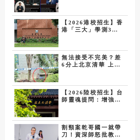
信 事屬「公共財」
非私事
【2026港校招生】香
港「三大」學測3科
頂標起跳 港大學費
逾百萬 2年漲3成6
無法接受不完美？差
6分上北京清華 上海
高三學霸跳樓
【2026陸校招生】台
師靈魂提問：增強學
子移動力「這個地方
為何不能是對岸」
割頸案乾哥國一就帶
刀！資深師怒批教育