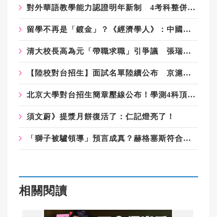
對外華語教學能力認證明年新制 4考科整併為2科、報名費少200元
留學不再是「鍍金」？《經濟學人》：中國留學生退潮 西方失人才、中國也恐吃虧
清大校長高為元「帶職求職」引爭議 張瑞雄：公開信「道錯歉」
【陸校對台招生】面試名單陸續公布 京滬名校「要10人」逾40人通過初審
北京大學對台招生簡章壓線公布！學測4科頂標、名額「寧缺毋濫」
須文蔚》提漿月餅復活了：仁記燈亮了！
「獅子被驢領導」預言成真？赫格塞斯符合軍事無能3特徵 《軍事無能心理學》半世紀後受矚目
相關閱讀