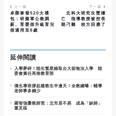
上一篇
下一篇
卓榮泰發520大禮
北科大研究生墜樓
包：研擬軍公教調
亡 指導教授被控長
薪、育嬰假升級育兒
期刁難 校方回應了
假適用至6歲
延伸閱讀
入學夢碎！陸生繁星錄取台大卻無法入學 陸
委會責任再推教育部
僑生專班撐起建教生半邊天！全教總曝：輔導
老師事多錢少
羅智強憂教師荒：北市居不易 成為「缺師」
重災區