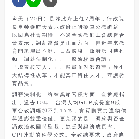
今天（20日）是賴政府上任2周年，行政院
長卓榮泰昨天表示政府正研擬軍公教調薪，
以回應社會期待；不過全國教師工會總聯合
會表示，調薪當然是正面方向，但近年來教
育問題層出不窮、日益嚴峻，政府應同時推
動「調薪法制化」、「廢除校事會議」、
「增置校安人力」、嚴肅面對師資荒」等4
大結構性改革，才能真正留住人才、守護教
育品質。
調薪法制化、終結黑箱審議方面，全教總指
出，過去10年，台灣人均GDP成長逾9成，
軍公教調幅卻不到15％，實質購買力遭物價
與通膨雙重侵蝕。更荒謬的是，調薪與否全
憑政治氛圍與聖裁，缺乏與經濟成長率、
CPI連動的科學公式。全教總要求，政府應