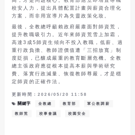
高，才是問題核心。教育部應立即增置專職
校安人力，提出具體配置計畫與薪資合理化
方案，而非用宣導片為失靈政策化妝。
最後，全教總呼籲賴政府嚴肅面對師資荒，
提升教職吸引力。近年來師資荒雪上加霜，
高達3成5師資生傾向不投入教職，低薪、過
重行政負擔、教師證價值遭「三招放寬」制
度貶損，已釀成嚴重的教育斷層危機。全教
總主張政府應從根本提高本薪與學術研究
費、落實行政減量、恢復教師尊嚴，才是穩
定師資的正確作法。
更新時間：2026/05/20 11:58
關鍵字
全教總
教育部
軍公教調薪
教師荒
校事會議
校園安全