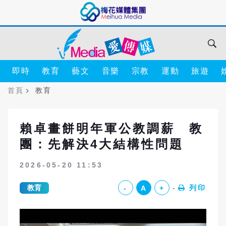
即時
教育
藝文
音樂
宗教
運動
旅遊
首頁
教育
賴卓畫餅明年軍公教調薪 教
團：先解決4大結構性問題
2026-05-20 11:53
教育
列印
-
A
+