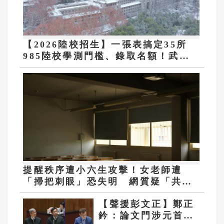
【2026陸校招生】一張表搞定35所
985陸校學測門檻、錄取名額！武漢
大學等3校免面試
提醒秩序遭小六生攻擊！女老師遭
「掃把刺眼」恐失明 網質疑「共融
教育」
【聲援彭文正】鄭正
鈐：論文門涉元首誠