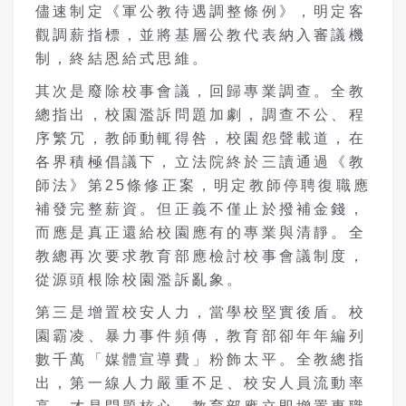
儘速制定《軍公教待遇調整條例》，明定客
觀調薪指標，並將基層公教代表納入審議機
制，終結恩給式思維。
其次是廢除校事會議，回歸專業調查。全教
總指出，校園濫訴問題加劇，調查不公、程
序繁冗，教師動輒得咎，校園怨聲載道，在
各界積極倡議下，立法院終於三讀通過《教
師法》第25條修正案，明定教師停聘復職應
補發完整薪資。但正義不僅止於撥補金錢，
而應是真正還給校園應有的專業與清靜。全
教總再次要求教育部應檢討校事會議制度，
從源頭根除校園濫訴亂象。
第三是增置校安人力，當學校堅實後盾。校
園霸凌、暴力事件頻傳，教育部卻年年編列
數千萬「媒體宣導費」粉飾太平。全教總指
出，第一線人力嚴重不足、校安人員流動率