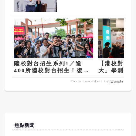
部：制度沒支持認真
老師與學生
陸校對台招生系列1／逾
【港校對台
400所陸校對台招生！復
大」學測3科
旦、上交大等要求4科頂標
學費87萬居
Recommended by
焦點新聞