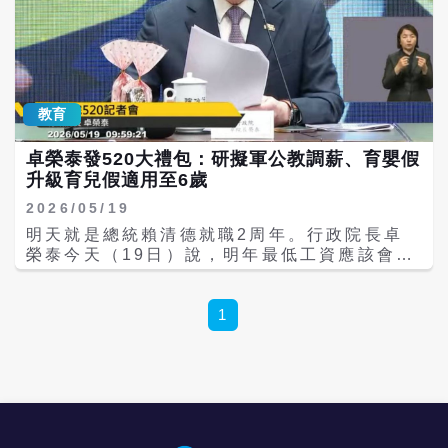
準及政府財政狀況等因素，明確納入評估標
蝕。更荒謬的是，調薪與否全憑政治氛圍與聖
準。
裁，缺乏與經濟成長率、CPI連動的科學公
式。全教總要求，政府應儘速制定《軍公教待
遇調整條例》，明定客觀調薪指標，並將基層
公教代表納入審議機制，終結恩給式思維。 其
教育
次是廢除校事會議，回歸專業調查。全教總指
出，校園濫訴問題加劇，調查不公、程序繁
卓榮泰發520大禮包：研擬軍公教調薪、育嬰假
冗，教師動輒得咎，校園怨聲載道，在各界積
升級育兒假適用至6歲
極倡議下，立法院終於三讀通過《教師法》第
25條修正案，明定教師停聘復職應補發完整薪
2026/05/19
資。但正義不僅止於撥補金錢，而應是真正還
明天就是總統賴清德就職2周年。行政院長卓
給校園應有的專業與清靜。全教總再次要求教
榮泰今天（19日）說，明年最低工資應該會突
育部應檢討校事會議制度，從源頭根除校園濫
破新台幣3萬元，行政院也研擬在這樣前提之
訴亂象。 第三是增置校安人力，當學校堅實後
下為軍公教調薪。另外政府將推出0到18歲全
盾。校園霸凌、暴力事件頻傳，教育部卻年年
程支持，並將彈性育嬰假升級為育兒假適用年
1
編列數千萬「媒體宣導費」粉飾太平。全教總
齡拉至6歲。 卓榮泰、行政院副院長鄭麗君、
指出，第一線人力嚴重不足、校安人員流動率
祕書長張惇涵今天上午出席行政院520記者
高，才是問題核心。教育部應立即增置專職校
會，說明過去一年來內閣團隊施政成果，以及
安人力，提出具體配置計畫與薪資合理化方
盤點未來推動重大政策。 卓榮泰表示，今年最
案，而非用宣導片為失靈政策化妝。 最後，全
低工資已連續第10年調升，月薪從新台幣2萬
教總呼籲賴政府嚴肅面對師資荒，提升教職吸
8590元調漲至2萬9500元、時薪從190元調漲
引力。近年來師資荒雪上加霜，高達3成5師資