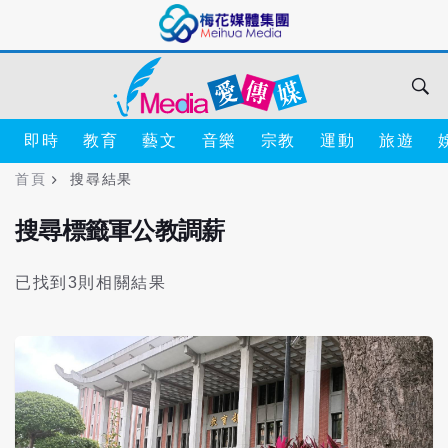
即時
教育
藝文
音樂
宗教
運動
旅遊
首頁
搜尋結果
搜尋標籤軍公教調薪
已找到3則相關結果