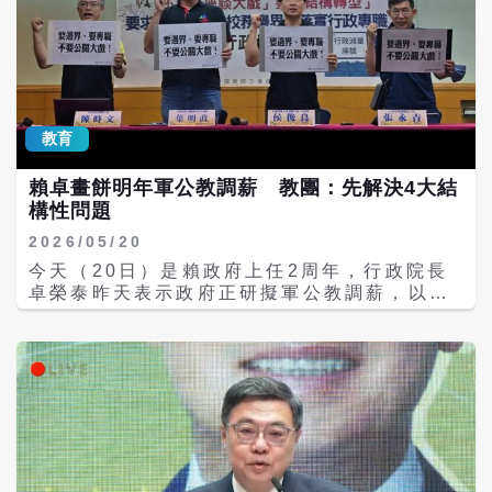
案》，要求軍公教調薪法制化，未來只要CPI
累積成長率達到3％，就須啟動調薪；或至少
每4年定期檢討，且調幅絕對不能低於通膨的
1/2。 全教總表示，現行軍公教待遇審議機制
長期由行政部門主導，審議委員會雖有教育主
管機關及學者專家參與，真正受到待遇決策影
教育
響的基層教師及其組織，卻沒有正式參與席
次。審議過程及決策依據也欠缺充分公開，不
賴卓畫餅明年軍公教調薪 教團：先解決4大結
僅基層人員難以表達意見，社會各界亦無從有
構性問題
效監督。 全教總理事長葉青芪指出，薪資不僅
關係個人的實質生活水準，更反映國家對專業
2026/05/20
價值與職業尊嚴的重視。勞工透過協商爭取勞
今天（20日）是賴政府上任2周年，行政院長
動條件改善，是民主社會的重要價值；政府做
卓榮泰昨天表示政府正研擬軍公教調薪，以回
為軍公教人員的雇主，更應帶頭落實民主參與
應社會期待；不過全國教師工會總聯合會表
及實質對話，讓基層軍公教人員及其組織代表
示，調薪當然是正面方向，但近年來教育問題
進入待遇審議機制，提升制度正當性與社會信
層出不窮、日益嚴峻，政府應同時推動「調薪
任。 全教總特別感謝民眾黨團及國民黨立委翁
法制化」、「廢除校事會議」、「增置校安人
曉玲、鄭天財、王鴻薇等所提版本，採納全教
力」、嚴肅面對師資荒」等4大結構性改革，
總長期主張，將客觀經濟指標及基層代表參與
才能真正留住人才、守護教育品質。 調薪法制
納入制度設計。全教總期待透過法制化，建立
化、終結黑箱審議方面，全教總指出，過去10
客觀、合理、透明且可預測的待遇調整機制，
年，台灣人均GDP成長逾9成，軍公教調幅卻
將經濟成長率、消費者物價指數、民間薪資水
不到15％，實質購買力遭物價與通膨雙重侵