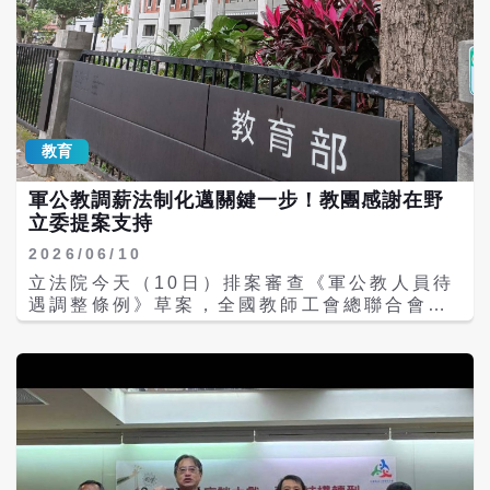
教育
軍公教調薪法制化邁關鍵一步！教團感謝在野
立委提案支持
2026/06/10
立法院今天（10日）排案審查《軍公教人員待
遇調整條例》草案，全國教師工會總聯合會表
示，軍公教待遇調整法制化及審議機制民主
化，是全教總自2019年以來持續倡議的重要改
革方向。歷經多年努力，相關法案終於進入立
法院委員會審查程序，象徵軍公教待遇調整的
制度性改革跨出關鍵一步；全教總感謝在黨黨
重視基層軍公教人員權益，積極提出法案，推
動待遇調整機制法制化。 民眾黨團、國民黨立
委翁曉玲等提案《軍公教人員待遇調整條例草