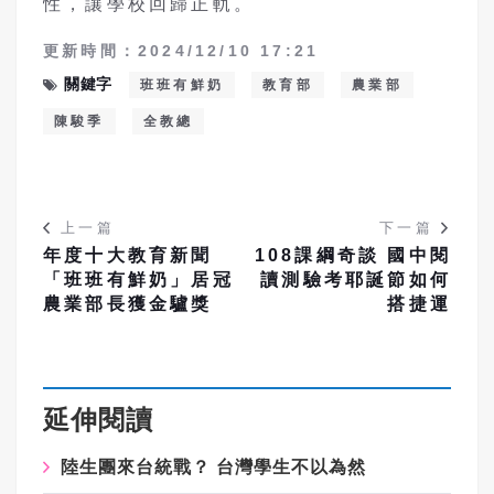
性，讓學校回歸正軌。
更新時間：2024/12/10 17:21
關鍵字
班班有鮮奶
教育部
農業部
陳駿季
全教總
上一篇
下一篇
年度十大教育新聞
108課綱奇談 國中閱
「班班有鮮奶」居冠
讀測驗考耶誕節如何
農業部長獲金驢獎
搭捷運
延伸閱讀
陸生團來台統戰？ 台灣學生不以為然