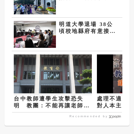
面試
明道大學退場 38公
頃校地縣府有意接管
未來或成農場
台中教師遭學生攻擊恐失
處理不適任教
明 教團：不能再讓老師用
對人本主張
肉身擋危險
構」 盼廢
Recommended by
分流