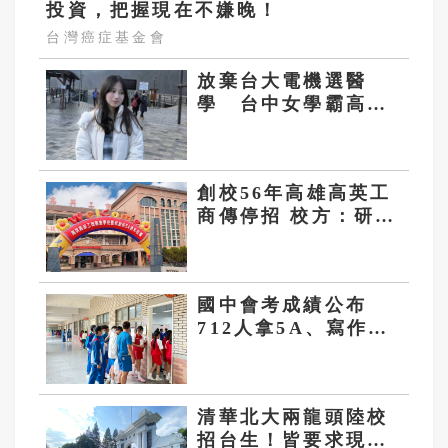
投資，把握現在不嫌晚！
台灣癌症基金會
放棄台大電機選醫
學 台中女學霸高齊
悠：我更想治癒人心
創校56年高雄高英工
商傳停招 校方：研議
轉型計畫
國中會考成績公布
712人拿5A、寫作6
級分
清華北大兩龍頭陸校
招台生！皆要求現場