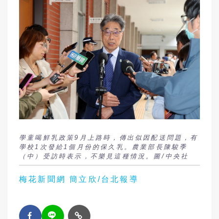
學童喝鮮乳政策9月上路時，傳出似因配送問題，有
學校1次發給1個月份的保久乳。農業部長陳駿季
（中）受訪時表示，不樂見這種情況。圖/中央社
梅花新聞網 簡立欣/台北報導