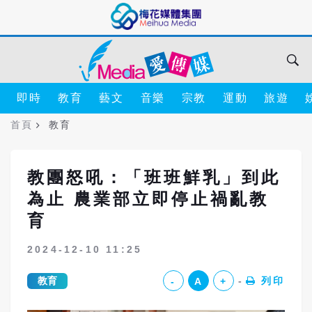
即時
教育
藝文
音樂
宗教
運動
旅遊
首頁
教育
教團怒吼：「班班鮮乳」到此
為止 農業部立即停止禍亂教
育
2024-12-10 11:25
教育
列印
-
A
+