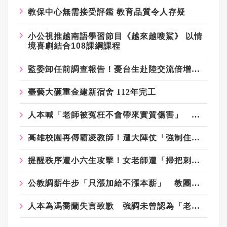
教保中心無需接受評鑑 教育品質令人存疑
小公視推越南語學習節目《越來越嗖鯊》 以情
境喜劇結合108課綱課程
監委卸任前調查報告！憂台生赴陸交流倍增是統戰 賴士葆：台青終會認清台獨手段
臺藝大砸重金建新宿舍 112年完工
人本喊「老師被冤枉不會帶來實質傷害」 范雲護航：是為教育好
高雄校園再傳霸凌教師！遭大陣仗「強制住院」 衛生局聲明遭當事人打臉
提醒秩序遭小六生攻擊！女老師遭「掃把刺眼」恐失明 網質疑「共融教育」
公教調薪牛步「只漲加給不漲本薪」 教團：拒絕政府施捨、隨興微調
人本為馮喬蘭失言致歉 強調未曾認為「老師被冤枉沒關係」