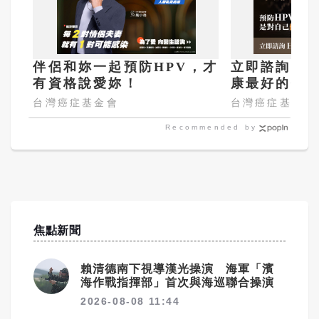
伴侶和妳一起預防HPV，才
立即諮詢HP
有資格說愛妳！
康最好的投
嫌晚！
台灣癌症基金會
台灣癌症基金會
Recommended by
焦點新聞
賴清德南下視導漢光操演 海軍「濱
海作戰指揮部」首次與海巡聯合操演
2026-08-08 11:44