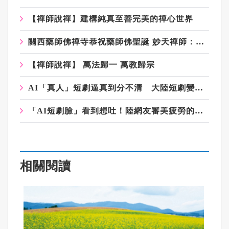
【禪師說禪】建構純真至善完美的禪心世界
關西藥師佛禪寺恭祝藥師佛聖誕 妙天禪師：證道明師傳佛妙心
【禪師說禪】 萬法歸一 萬教歸宗
AI「真人」短劇逼真到分不清 大陸短劇變天 產業加速洗牌
「AI短劇臉」看到想吐！陸網友審美疲勞的背後 到底在想什麼？
相關閱讀