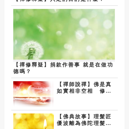
【禪修釋疑】捐款作善事 就是在做功
德嗎？
【禪師說禪】佛是真
如實相非空相 修行
不應落入斷滅相
【佛典故事】理髮匠
優波離為佛陀理髮的