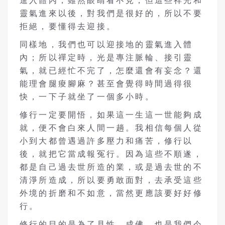
進入體內，雖然眼睛看不見，但這些祥光和
靈氣進來以後，對我們是很好的，所以不要
拒絕，要懂得去迎接。
同樣地，我們也可以迎接地的靈氣進入體
內；所以禪定時，光是專注脈輪、接引靈
氣，就已經忙不完了，怎麼還會有妄念？還
能理會腿痠腳麻？甚至會覺得時間過得很
快，一下子就坐了一個多小時。
修行一定要開悟，如果這一生這一世能夠成
就，便不會白來人間一趟。我相信每個人從
小到大都曾遇過許多壓力和痛苦，修行以
後，就把它當成報冤行。因為這些不順遂，
都是自己過去世所造的業，或是過去世的不
清淨所造成，所以要勇敢面對，去承受這些
外境的折磨和不如意，當然更應該要好好修
行。
修行的目的是為了見性、成佛，也是我們今