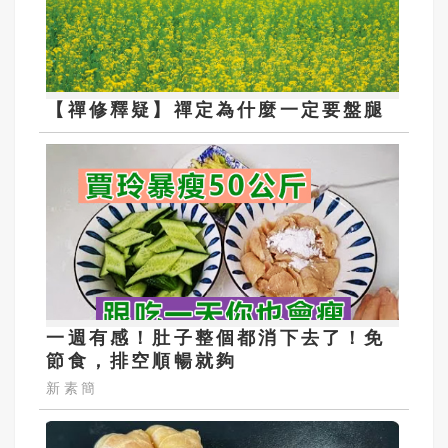
【禪修釋疑】禪定為什麼一定要盤腿
一週有感！肚子整個都消下去了！免
節食，排空順暢就夠
新素簡