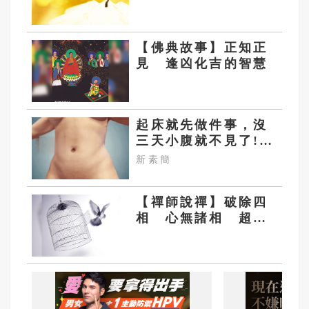
故事
【佛典故事】正知正
見 逢凶化吉的智慧
起床就先做件事，沒
三天小腹就不見了!
肚子一天天變小！
新素簡
【禪師說禪】破除四
相 心無諸相 超越
意識