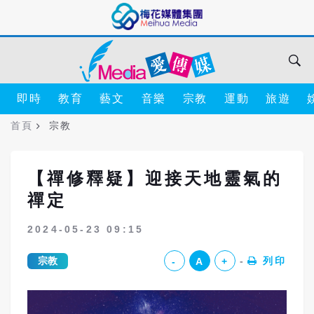
即時
教育
藝文
音樂
宗教
運動
旅遊
首頁
宗教
【禪修釋疑】迎接天地靈氣的
禪定
2024-05-23 09:15
宗教
列印
-
A
+