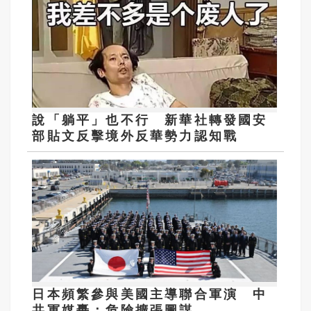
說「躺平」也不行 新華社轉發國安
部貼文反擊境外反華勢力認知戰
日本頻繁參與美國主導聯合軍演 中
共軍媒轟：危險擴張圖謀