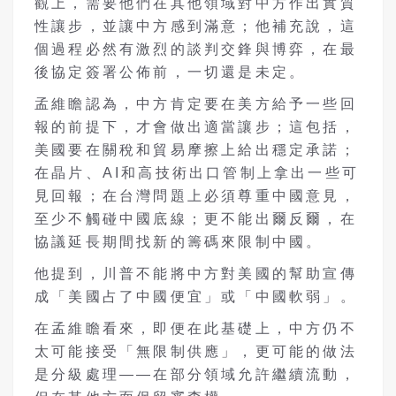
觀上，需要他們在其他領域對中方作出實質
性讓步，並讓中方感到滿意；他補充說，這
個過程必然有激烈的談判交鋒與博弈，在最
後協定簽署公佈前，一切還是未定。
孟維瞻認為，中方肯定要在美方給予一些回
報的前提下，才會做出適當讓步；這包括，
美國要在關稅和貿易摩擦上給出穩定承諾；
在晶片、
AI
和高技術出口管制上拿出一些可
見回報；在台灣問題上必須尊重中國意見，
至少不觸碰中國底線；更不能出爾反爾，在
協議延長期間找新的籌碼來限制中國。
他提到，川普不能將中方對美國的幫助宣傳
成「美國占了中國便宜」或「中國軟弱」。
在孟維瞻看來，即便在此基礎上，中方仍不
太可能接受「無限制供應」，更可能的做法
是分級處理——在部分領域允許繼續流動，