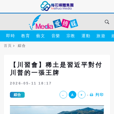
即時
教育
藝文
音樂
宗教
運動
旅遊
首頁
綜合
【川習會】稀土是習近平對付
川普的一張王牌
2026-05-11 18:17
綜合
列印
-
A
+