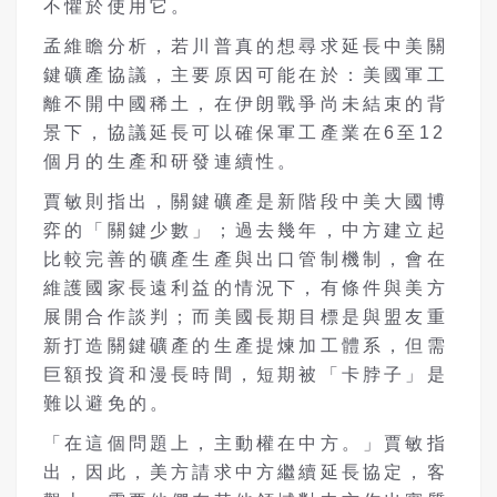
不懼於使用它。
孟維瞻分析，若川普真的想尋求延長中美關
鍵礦產協議，主要原因可能在於：美國軍工
離不開中國稀土，在伊朗戰爭尚未結束的背
景下，協議延長可以確保軍工產業在
6
至
12
個月的生產和研發連續性。
賈敏則指出，關鍵礦產是新階段中美大國博
弈的「關鍵少數」；過去幾年，中方建立起
比較完善的礦產生產與出口管制機制，會在
維護國家長遠利益的情況下，有條件與美方
展開合作談判；而美國長期目標是與盟友重
新打造關鍵礦產的生產提煉加工體系，但需
巨額投資和漫長時間，短期被「卡脖子」是
難以避免的。
「在這個問題上，主動權在中方。」賈敏指
出，因此，美方請求中方繼續延長協定，客