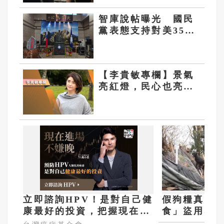
智庫說帖曝光 國民
黨表態支持對美3500
億軍購案
【李貴敏專欄】景氣
亮紅燈，民心也亮紅
燈：台灣經濟為何總
是「數字漂亮、生活
無感」？
立即諮詢HPV！是對自己健
假狗糧真詐
康最好的投資，把握現在不
食」盜用救
嫌晚！
捐款恐被騙