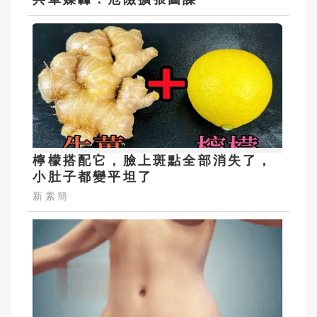
檸檬搭配它，臉上斑點全部消失了，
小肚子都變平坦了
新素簡