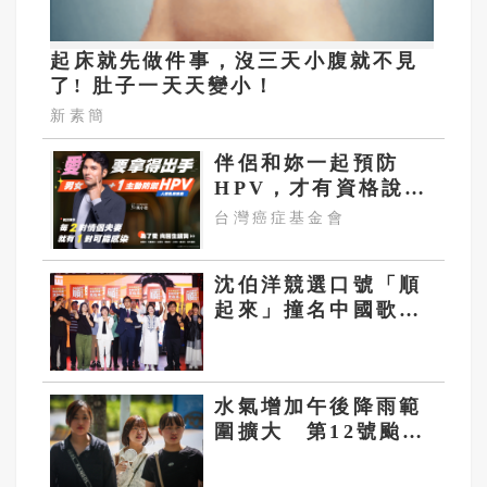
起床就先做件事，沒三天小腹就不見
了! 肚子一天天變小！
新素簡
伴侶和妳一起預防
HPV，才有資格說愛
妳！
台灣癌症基金會
沈伯洋競選口號「順
起來」撞名中國歌
曲！粉專：想統戰台
灣人？
水氣增加午後降雨範
圍擴大 第12號颱風
將生成對台暫無影響