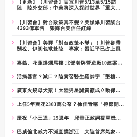
【更新】【川習會】官宣川普5/13至5/15訪
陸 陸外交部：中美將深入探討世界「重大問
題」
【川習會】對台政策真不變？美媒爆川習談台
4393億軍售 狠踩台美信任紅線
【川習會】美釋「對台政策不變」！川普卻帶
關稅、伊朗包袱赴陸 專家：習近平已占上風
嘉義、花蓮爆爛尾樓 北部老牌營造廠10建案也停工...專家：恐爆發倒閉潮
活摘器官？滅口？陸實習醫生羅帥宇「墜樓」前留下驚悚錄音曝光
廣東火燒母犬案！大陸男星譴責籲成立動保法上熱搜 連遭平台刪除
上任5年爽花2383萬公帑？徐佳青稱「撙節開支」 網質疑：卻搭商務艙？
慶祝「小三通」25週年 邱垂正致詞提軍機、軍艦擾台
巴威偏北威力不減直撲浙江 大陸首席氣象預報員感嘆台灣中央山脈沒削弱風勢