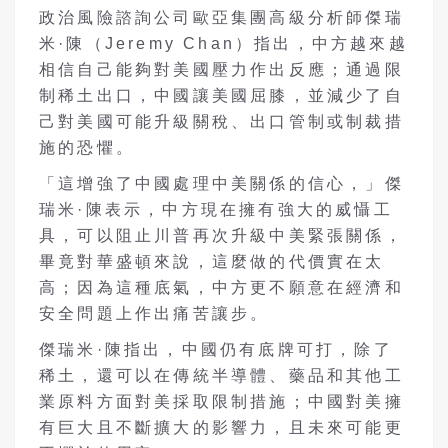
政治風險諮詢公司歐亞集團高級分析師傑瑞
米·陳（
Jeremy Chan
）指出，中方越來越
相信自己能夠對美國壓力作出反應；通過限
制稀土出口，中國讓美國屈膝，並減少了自
己對美國可能升級關稅、出口管制或制裁措
施的恐懼。
「這增強了中國處理中美關係的信心，」傑
瑞米·陳表示，中方現在擁有強大的威懾工
具，可以阻止川普再次升級中美緊張關係，
畢竟對華盛頓來說，這麼做的代價實在太
高；因為這種底氣，中方更不願意在經濟和
安全問題上作出痛苦讓步。
傑瑞米·陳指出，中國仍有底牌可打，除了
稀土，還可以在傳統半導體、藥品和其他工
業原料方面對美採取限制措施；中國對美擁
有巨大且不斷擴大的影響力，且未來可能更