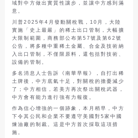
域對中方做出實質性讓步，並讓中方感到滿
意。
川普
2025
年
4
月發動關稅戰，
10
月，大陸
實施「史上最嚴」的稀土出口管制，大幅擴
大限制範圍，商務部公布第
57
號及第
62
號
公告，將多種中重稀土金屬、合金及技術納
入出口管制，不僅限原料，還包括對技術、
設備的管制。
多名消息人士告訴《南華早報》，自打出稀
土牌後，中方底氣十足，對關稅的擔憂減少
了；中方相信，若美方再次祭出關稅武器，
中方會有能力進行強有力報復。
作為信心增強的一個跡象，本月稍早，中方
下令其公民和企業不要遵守美國對
5
家中國
煉油廠的制裁。這是中方首次採取這項措
施。