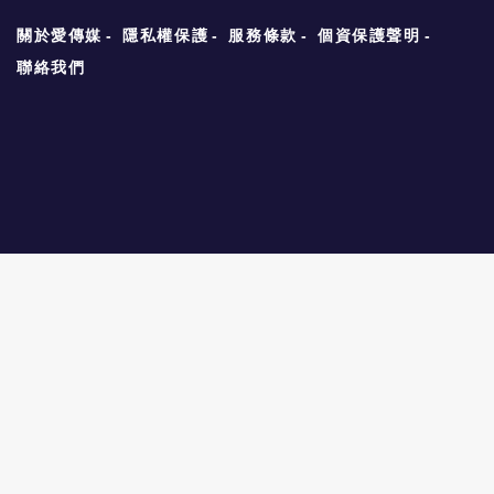
已經出現上漲的趨勢。2026年3月至6月期
間，車規級存儲晶片價格暴漲約180%，頭部
關於愛傳媒
隱私權保護
服務條款
個資保護聲明
存儲晶片廠商為追求高利潤，紛紛將產能轉向
聯絡我們
AI公司需要的HBM晶片等，導致業內出現存儲
晶片廠商量價齊飛，而不少車企面臨「一芯難
求」的難題，提早鎖定車規級存儲晶片產能成
為車企的共識。 嵌入式CPU晶片廠「北京君
正」表示，目前DRAM產能情況產能很緊張，
去年公司提前增加備貨，預計現有存貨和持續
生產的部分保證今明兩年的穩定供貨問題不
大，同時，公司高層也在密切跟進國內、國外
代工資源；明年下半年可能會有產能釋放出
來；同時，該公司預計明年傳統DRAM產品的
產能情況可能不會有大的改善，供需仍較緊
張。 中信建投認為，本輪DRAM漲價時間和幅
度將遠超預期，2026年DRAM市場規模將增
長至4570億美元。摩根士丹利最新研報則指
出，存儲晶片短缺預計延續到2028年，價格在
Q2到Q3至少上漲25%。