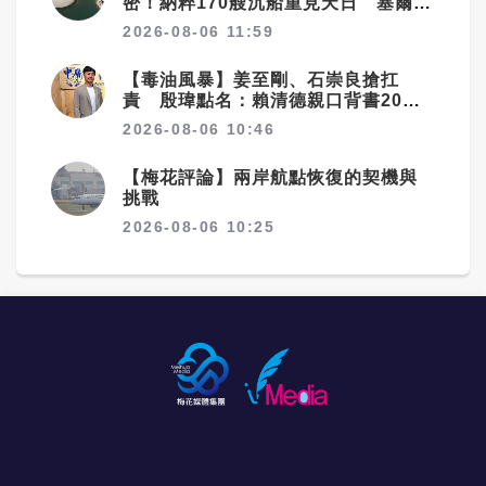
密！納粹170艘沉船重見天日 塞爾維
全面數位化與無人化的新紀元。
Academic Block (@AcademicBlock_)
報告也承認，美國目前仍在多數關鍵領域保持
說，我們投資的時候，也沒有那麼大腦洞能幻
亞砸數億清障救航運命脈
2026-08-06 11:59
July 29, 2026 《環球時報》報導，中關村資
優勢，包括高端航太技術、可重複使用火箭、
想到長鑫以這麼快的速度實現如此驕人的成績
訊消費聯盟理事長項立剛分析，美方一系列操
私營企業創新能力及深空探索技術，尤其
——6年時間就成長為中國第一、全球第四的
作反映出強烈的焦慮心態。長期以來，美國沉
【毒油風暴】姜至剛、石崇良搶扛
SpaceX已建立全球領先商業發射能力，美國
Dram廠商。中國科技的崛起如此迅速，這是
迷科技霸權幻想，試圖透過技術封鎖壓制中國
責 殷瑋點名：賴清德親口背書20%
仍是全球商業航太市場的主要領導者。 然
時代的饋贈，也是對耐心資本價值投資的獎
產業發展。到2026年，中國部分高端產業已追
毒油放行
CSIS認為，美國最大的風險不是目前技術落
賞。」 不過，《第一財經》查詢公開信息顯
2026-08-06 10:46
平甚至趕超美國傳統優勢領域，發展速度超出
後，而是未能及時投入足夠資源，建立長期產
示，比亞迪對長鑫科技的投資通過私募基金通
美方預期，讓他們陷入風聲鶴唳的狀態。如今
業布局。報告建議，美國應加強政府與民間合
道間接參與的，並非比亞迪主體直接持股；在
【梅花評論】兩岸航點恢復的契機與
只要傳出中國高科技突破的消息，美國對應科
作，提高商業衛星製造能力，支持本土航太供
查閱長鑫科技股權資訊發現，比亞迪董事長王
挑戰
技企業股價便會承壓下跌。美國清楚自身曾經
應鏈，同時與盟友建立更緊密的太空合作體
傳福以自然人身份持有長鑫科技0.014%股
2026-08-06 10:25
的技術優勢正在快速消解，卻又執意要守住科
系。 分析人士指出，中美太空競爭已進入新階
份。 而在具體業務合作方面，比亞迪創投已與
技霸主地位，只能不顧理性權衡、胡亂出牌，
段。過去的太空競賽主要象徵國家榮耀，如美
長鑫科技聯合建設車規級存儲測試實驗室，以
出台各類非理性的限制政策。 此前，美國財政
蘇冷戰時期的登月競賽；如今，決定太空影響
此提前鎖定「騰勢」、「仰望」等比亞迪旗下
部長貝森特（Scott Bessent）也曾警告，中
力的因素，已逐漸轉向誰能更快速、更低成本
高級新能源車品牌的前裝需求；但比亞迪與長
國人工智慧企業可能因「竊取美國智慧財產
地部署大量衛星，誰能掌握太空通信與資料
鑫科技也並非獨家綁定，比亞迪在車載晶片領
權」的指控而面臨制裁。對此，中國商務部回
流。 從這角度看，中美下一場太空競爭，不只
域採取對外投資扶持與對內自主研發的雙線並
應強調，創新不是任何一方的專利，中國人工
是誰能登上月球，而是誰能建立下一代太空產
行策略，確保供應鏈的多元化與安全。 而且，
智慧企業長期深耕基礎研究，堅持科技自立自
業鏈。
長鑫的車企朋友圈不只有比亞迪，包括蔚來、
強與開放合作並重，在前端代碼能力等越來越
奇瑞、小米、廣汽等多家車企通過戰略配售或
多領域取得喜人成就。許多美國企業也公開反
間接投資等多種方式投資長鑫科技，以此獲得
對切斷對中國開源模型的存取，認為這將削弱
車規級存儲晶片的優先供應權，保障供應鏈安
美國企業自身競爭力。
全。 從去年10月開始，大陸車規級存儲晶片