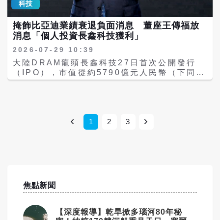
通信系統，而中國正試圖建立自己的競爭方
科技
商業營運效率，率先在中國大陸干線物流實現
spokeswoman Mao Ning said on
案。 《金融時報》指出，中國正在同步提升衛
商業運行。 目前，卡爾動力已在內蒙古鄂爾多
Wednesday that China "will continue
星製造能力，打造高度自動化生產基地，預估
掩飾比亞迪業績衰退負面消息 董座王傳福放
斯、新疆及華北等多個地區建構無人自動駕駛
to take necessary measures and
未來每年可生產4100至5000顆衛星，產能較
消息「個人投資長鑫科技獲利」
貨運網絡，累積數千萬公里測試與營運里程，
resolutely safeguard the legitimate
數年前大幅提升。CSIS認為，大規模衛星部
並取得多項自動駕駛商業化營運資格，服務涵
rights and interests of Chinese…
2026-07-29 10:39
署能力可能成為未來太空競爭的重要指標。 美
蓋煤炭、能源及大宗物資運輸等，展現智慧物
pic.twitter.com/KqLQjdZjBb — China
方憂商業航太與軍事融合 稱中國打造「太空
大陸DRAM龍頭長鑫科技27日首次公開發行
流的高度成熟度。鄂爾多斯為卡爾動力提供最
Daily (@ChinaDaily) July 29, 2026 中
生態」 除商業競爭，美國更關注中國商業航太
（IPO），市值從約5790億元人民幣（下同）
佳發展環境，為中國大陸「智能交通先導應
國外交部發言人毛寧在周三（29日）例行記者
與政府、軍方之間的關係。CSIS報告指出，
暴增至3.3兆至3.6兆元。 比亞迪董事會秘書
用」及「車路雲一體化」試點城市，使企業能
會上表示，中方一貫堅決反對美方泛化國家安
許多中國商業航太企業雖以民間公司形式運
李黔日前在個人朋友圈發文稱，六年前（2020
快速完成技術驗證並推向商業化。 近年來，卡
全概念、打壓中國企業。保護主義提升不了美
作，但與政府部門保持密切合作，部分技術與
年12月），比亞迪以198億的投前估值，參與
爾動力亦持續推出新一代無人駕駛運輸機器人
國的競爭力，只會損害美國企業與消費者的利
能力可能同時服務於民用及軍事用途。 報告認
長鑫科技首輪融資，經《第一財經》查證，是
概念，採用取消傳統駕駛艙的創新設計，不僅
益。中方將繼續採取必要措施，堅定維護中國
為，中國正在形成一套由政府政策支持、企業
比亞迪董事長王傳福以自然人身份持有長鑫科
1
2
3
增加載貨空間，也提升有效載重能力，展現未
企業的正當合法權益。 🚨 US Bans New
投入、科研機構參與的完整航太生態系，可能
技0.014%股份。 電動車價格戰加上政策補貼
來智慧物流載具的全新樣貌。企業同步布局AI
Chinese Humanoid Robots The Trump
提升中國整體太空能力。 美方擔憂，未來中國
取消，比亞迪今年第一季營收年減年減
大模型、智慧調度平台及運力服務（TaaS），
administration is blocking new
若在低軌衛星、太空通信、衛星製造等領域取
11.82%，股東淨利年減55.38%；即將在8月
朝向打造完整智慧物流生態系邁進。 隨著人工
Chinese-made humanoid and
得優勢，可能改變全球太空產業格局。 不過，
公布的半年報，分析師也普遍不看好，習慣抄
智慧、自動駕駛及智慧交通持續融合，卡爾動
quadruped robots over cybersecurity
中國方面長期強調，中國太空政策以和平利用
作新聞的王傳福藉由董秘透過他個人投資長鑫
力正以技術創新重新定義物流運輸模式，不僅
and data-security concerns. 🤖🔒 A
太空為核心，反對太空軍事化。中國外交部曾
科技，顯然是想掩飾本業衰退的負責消息。 李
提升產業競爭力，也為全球智慧貨運發展樹立
焦點新聞
major new front in the US-China
多次表示，中方願與各國在太空科技、探索及
黔強調，彼時的長鑫，累計虧損巨大，高資本
新標竿。未來，隨著更多營運路線及商業場景
technology race.#Robotics #AI
應用領域開展合作，共同維護太空和平與安
開支、技術代差、專利壁壘、設備限制……外
陸續落地，卡爾動力可望成為全球自動駕駛貨
#TechNews #USChina #Academicblock
全。 美國仍握技術優勢 但面臨產業競爭壓力
界質疑聲從未停過；直至長鑫完成上市，所有
【深度報導】乾旱掀多瑙河80年秘
運產業的重要領航者，帶動智慧物流產業邁向
pic.twitter.com/SUo6aXKqXQ —
儘管CSIS對中國商業航太發展提出警告，但
質疑聲變成了感慨和驚歎。 李黔稱，「坦白