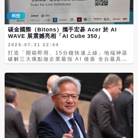
大陸媒體將Qwen3.8-Max視為陸方「兩兆參
車用能源管理生態鏈。
時報》近期發布的研究也都指出，非洲正迎來
數俱樂部」的最新成員。「月之暗面」公司近
太陽能快速普及的新階段，而中國供應鏈在其
期推出的Kimi K3總參數為2.8兆，同樣支援
科技
中扮演決定性角色。 南非電力危機催生中國太
文字、圖像及影片，並可處理100萬Token上
陽能熱潮 南非多年來飽受缺電困擾。由於國營
下文。參數較多並不代表模型一定更強，但已
碳金國際（Bitons）攜手宏碁 Acer 於 AI
電力公司Eskom供電不穩，全國曾長時間實施
成為觀察模型規模及開發投入的重要指標。 價
WAVE 展震撼亮相「AI Cube 350」
輪流停電，家庭與企業不得不尋找替代能源。
格也是市場關注焦點。大陸媒體報導，
CNA報導指出，約翰尼斯堡商人尼杜（Ketan
Qwen3.8-Max在大陸境內每100萬Token輸
2026-07-31 22:44
Nydoo）6年前自行購買中國製太陽能板與儲
入價格為人民幣12元、輸出36元，海外價格分
打造「開箱即用、15分鐘快速上線」地端神器
能電池安裝於住家，如今已幾乎不再受到停電
別為2美元及6美元。阿里巴巴港股3日收盤上
破解三大痛點做企業最強 AI 後盾 全台最具指
影響。 他表示，相較南非本地大型賣場所販售
漲約7%，顯示市場對新模型及後續開放權重計
標性的 AI 產業盛會「AI WAVE SHOW
產品，中國設備價格約便宜30%，品質也能滿
畫抱持期待。 分析人士以為，不少企業工作並
2026 應用大展」於今（30）日盛大開幕，吸
足一般家庭需求，因此成為許多民眾首選。 近
不需要業界最頂尖的模型，而是需要能力足
引產官學研各界齊聚，探討 AI 技術從雲端走
年來，不只是住宅市場，包括中小企業、農
夠、價格可負擔、透明且容易取得的產品，開
向落地、實現商業價值的關鍵路徑。在這場被
場、工廠及商業中心，也大量採用中國製太陽
放權重模型有助滿足這項需求。 外媒The
譽為「AI 變現元年」的年度大展中，創新科技
能與儲能系統，以降低對傳統電網依賴。 分析
Verge指出，Qwen3.8-Max延續大陸AI企業
品牌碳金國際（Bitons）重磅宣佈攜手台灣科
指出，價格競爭力正是中國產品快速打入非洲
以開放權重爭取市場的路線，與OpenAI、
技巨擘宏碁（Acer/2353）跨界合作，雙強聯
市場的重要原因。在全球太陽能板價格持續下
Anthropic及Google等業者主要採取的閉源
手正式發表地端智慧化核心利器——「AI
降背景下，中國企業憑藉完整供應鏈與龐大生
模式形成差異性。
Cube 350」。該產品直擊企業導入 AI 的核
產規模，使產品成本遠低於其他競爭者。 20
心痛點，主打「開箱即用、15分鐘快速上線」
個非洲國家創下中國太陽能進口新高 能源研究
的極致體驗，憑藉卓越的邊緣運算（Edge
機構Ember統計顯示，截至2025年6月的一年
AI）實力與全方位在地化支援，矢志成為百工
內，共有20個非洲國家創下歷來最高的中國太