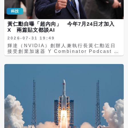
百業最強大的 AI 後盾與數位轉型最佳夥伴。
陽能板進口紀錄。除南非之外，奈及利亞、阿
直擊企業 AI 落地困境：資安失控、成本飆
爾及利亞、尚比亞、波札那、蘇丹、衣索比
科技
高、技術門檻高 隨著生成式 AI 與大型語言模
亞、安哥拉、貝南、賴比瑞亞及剛果民主共和
型（LLMs）全面滲透各行各業，許多企業在
國等國家，進口量均出現倍數成長。 整體而
黃仁勳自曝「超內向」 今年7月24日才加入
擁抱 AI 時，往往面臨三大嚴峻挑戰： 數據安
言，非洲自中國進口太陽能設備容量達約
X 兩篇貼文都談AI
全與隱私危機： 企業擔憂機密資料上雲外洩，
15GW，比前一年9.4GW大幅增加約60%。
面臨資安與法規風險。 Token 成本失控： 長
其中，奈及利亞已超越埃及，成為非洲第二大
2026-07-31 19:49
期依賴雲端 API 服務，導致營運成本隨著查詢
中國太陽能設備進口國；阿爾及利亞進口量暴
輝達（NVIDIA）創辦人兼執行長黃仁勳近日
量暴增而失控。 導入門檻高與部署耗時： 硬
增33倍；尚比亞增加約8倍；波札那增加7倍，
接受創業加速器 Y Combinator Podcast 專
體選型、模型部署與設定技術門檻極高，過去
多個撒哈拉以南國家均刷新歷史紀錄。Ember
訪，分享對人工智慧（AI）發展、開源生態及
不僅建置動輒數週，更常面臨「出了問題沒有
指出，25個非洲國家一年內進口超過100MW
個人理念的看法。他表示，開源軟體是推動現
保固、求助無門」的窘境。 強強聯手完美解
太陽能設備，高於前一年僅15國，顯示太陽能
代AI發展的重要基礎，若沒有 Linux、
方：碳金國際與宏碁 Acer 打造 AI Cube
正從少數大型市場，快速擴散至整個非洲大
Kubernetes、TensorFlow 與 PyTorch 等
350 為徹底解決上述產業痛點，碳金國際
陸。 偏遠村莊受惠 降低柴油與石油依賴
開源專案，就不可能有今日的AI產業。 節目
（Bitons）發揮深厚的應用開發實力，並結合
CNA報導引用新加坡國立大學東亞研究所所長
中，主持人在談論 Waymo自駕車後，特別邀
全球科技領導品牌宏碁（Acer）在硬體研發、
希普克（Alfred Schipke）分析指出，中國
請現場觀眾歡迎黃仁勳正式加入社群平台
供應鏈與通路整合的深厚底蘊，共同打造出兼
綠色技術最大的影響，不只是降低發電成本，
X（前身為 Twitter），並提到他日前才發布
具頂規效能、極速部署與企業級防護的 AI
而是讓許多原本完全沒有電力供應的偏遠村莊
人生第一則貼文。黃仁勳笑稱，自己「非常內
Cube 350。 AI Cube 350 從根本上為企業
首次取得穩定電力。 由於不少非洲偏鄉並未接
向」，直到2026年才開始使用X，甚至可能是
實現全方位突破： 開箱即用，15分鐘快速上
入全國電網，以往只能依賴柴油發電機，燃料
「地球上最後一個加入的人」，但因為想分享
線： 告別繁瑣複雜的系統設定與工程部署！AI
成本昂貴，且容易受到國際油價波動影響。 隨
的內容對整個產業與世界都相當重要，因此才
Cube 350 預載軟硬體整合方案，企業僅需接
著太陽能板、電池儲能及微型電網普及，不少
鼓起勇氣發文。 黃仁勳指出，現代AI能快速發
通電源與網路，即可在 15 分鐘內 完成建置並