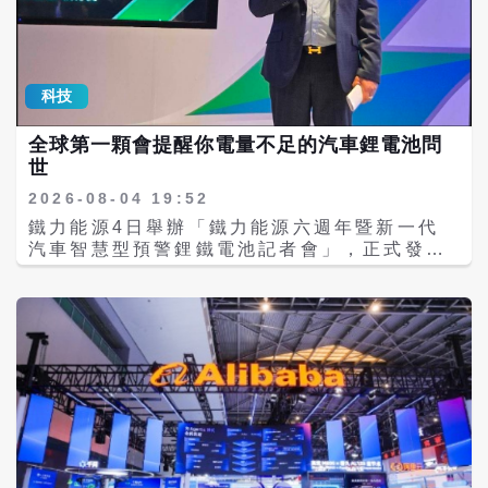
各投資機構接獲的訊息並不一致。部分先前積
極接觸DeepSeek的投資機構表示，尚未收到
恢復融資的通知，參與通道仍處於暫緩狀態。
對於第二輪融資先前喊停，據傳與內部談話外
流有關。彭博7月下旬引述知情人士報導，創
科技
辦人梁文鋒不滿他與投資人交流的內容在網路
廣泛流傳，DeepSeek因此通知部分投資人，
全球第一顆會提醒你電量不足的汽車鋰電池問
暫不按原定時程簽署協議。 據路透於7月15日
世
引述3名知情人士說法，DeepSeek準備進行
第二輪融資，募資上限為500億元，估值約
2026-08-04 19:52
5000億元；公司同時籌備在上海證券交易所科
鐵力能源4日舉辦「鐵力能源六週年暨新一代
創板上市，目標今年提出申請。此次陸媒披露
汽車智慧型預警鋰鐵電池記者會」，正式發表
的新增進度，是融資在短暫喊停後據傳重新啟
由台灣團隊自主研發的第五代 Ultra「智慧型
動，並將簽約時間訂於8月下旬。 IT之家網站
預警鋰鐵電池」，新品搭載已取得專利的低電
也提及，DeepSeek今年4月啟動首輪融資，6
源感測與自動警報技術，當電池電力下降至設
月完成交割，募資約500億元，估值超過3500
定狀態時，便會主動發出警報，提醒車主及早
億元。投資方包括梁文鋒、騰訊、寧德時代、
充電或處理。 車輛停放一段時間後，準備出門
網易、京東、Monolith礪思資本、IDG資本、
卻突然發不動，是許多車主都曾遇過的困擾；
正心谷投資、拾象科技，以及國家人工智能產
傳統汽車電池即使電力持續下降，通常也不會
業投資基金合夥企業採有限合夥方式。
主動提醒，往往要等到車輛無法啟動，車主才
DeepSeek過去以相對較低的訓練成本推出
知道電池已經沒電；對鋰鐵電池而言，長時間
V3及R1模型，引起歐美科技業關注。外媒曾
低電力或過度放電，更可能造成損傷，嚴重時
形容，相關模型獲得矽谷肯定，並挑戰美國業