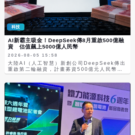
科技
AI新霸主吸金！DeepSeek傳8月重啟500億融
資 估值飆上5000億人民幣
2026-08-05 15:58
大陸AI（人工智慧）新創公司DeepSeek傳出
重啟第二輪融資，計畫募資500億元人民幣，
投前估值約5000億元，預計8月下旬完成簽
約。若交易順利完成，DeepSeek兩輪融資總
額將超過1000億元。不過，DeepSeek目前
尚未發布公告，也未證實融資重啟、估值及簽
約時程。 大陸《財經》5日引述多名交易人士
報導，DeepSeek第二輪融資至少在7月中旬
已經啟動，但7月底突然暫停，部分列入談判
候補名單的投資人被告知，原定簽署融資協議
的安排暫緩。交易人士稱，DeepSeek與正在
洽談的投資人希望融資重啟後低調進行。 目前