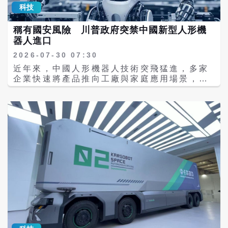
足，可能影響輝達AI系統的出貨進度。 引用引
術門檻，加速數位轉型，搶先解鎖 AI 時代的
Riyp執行長埃薩克（Uzair Essack）表示，
科技
以及低成本大規模部署能力的競爭。 CSIS報
述市場分析人士觀點，記憶體成為AI發展瓶
獲利方程式。 展場實機體驗，引爆觀展熱潮
今年中國進一步推動對建交非洲國家零關稅措
告指出，如果美國未能及時掌握中國商業航太
頸，反映的是AI技術演進至新階段，而非產業
在本次 AI WAVE 展期間，碳金國際與宏碁
施後，南非水果、葡萄酒、柑橘等產品進入中
稱有國安風險 川普政府突禁中國新型人形機
發展趨勢，未來可能面臨類似半導體供應鏈競
需求降溫。憑藉完整的平台、生態系與軟硬體
Acer 的聯合展位吸引了大批企業決策者、採
國市場的機會增加。 中國官方資料顯示，目前
器人進口
爭中的被動局面。 10年冒出約600家企業 中
整合能力，輝達仍被普遍看好可望持續維持AI
購代表及科技迷駐足體驗。現場實際演示 AI
已對53個與中國建交的非洲國家實施零關稅待
國打造完整商業航太產業鏈 根據CSIS報告，
市場的領導地位。 Attackers have frontier
Cube 350 如何在 15 分鐘內快速啟動，並在
2026-07-30 07:30
遇，希望進一步擴大非洲產品出口，同時促進
中國商業航太產業真正快速起飛始於2014年。
AI. Defenders need a frontier AI
無需外接雲端、兼顧資安與成本效益的情況
當地工業化發展。分析認為，此舉也有助於平
近年來，中國人形機器人技術突飛猛進，多家
當年中國政府開始向民間資本開放航太領域，
ecosystem—the best open and closed
下，提供流暢、精準的智慧運算與企業級應
衡長期以來中國對非出口遠高於進口的貿易結
企業快速將產品推向工廠與家庭應用場景，並
鼓勵社會資本投入火箭、衛星及相關應用服
models, force-multiplied by a global
用，展現出強勁的市場買氣與商務合作潛力。
構。 不過，專家提醒，非洲企業若希望真正打
在全球市場展現出強大競爭力，遠超外界預
務。 報告指出，短短10年間，中國商業航太
community. During the Hugging Face
展望未來，碳金國際（Bitons）將持續攜手策
開大陸市場，仍須符合中國食品安全、檢驗檢
期。 在此背景下，美國川普（Donald
企業數量已從最初數十家增加至約600家，涵
incident, closed AI blocked essential
略夥伴宏碁 Acer，以創新技術與堅實後盾為
疫及品質標準，因此零關稅只是第一步，後續
Trump）政府周二宣布，禁止進口新型外國製
蓋範圍包括商業火箭研發與發射、衛星製造、
forensics. An open-weight frontier
核心，讓 AI Cube 350 成為每一家企業數位
供應鏈及標準接軌仍是關鍵。
造的人形機器人至美國，理由是對美國國家安
衛星通信、遙測與地球觀測、太空資料應用，
model helped contain the intrusion.…
轉型路上最穩固、最有效率的夥伴，共創智慧
全構成「不可接受的風險」。這項禁令適用於
以及衛星互聯網服務。其中，中國已形成多個
https://t.co/lCZWt9nPBQ — Jensen
未來。
包括人形與四足機器人在內的先進機器人，其
商業航太產業集群，北京、上海、深圳、湖北
Huang (@JensenHuang) July 27, 2026
中多數產自中國。 #china No CCP
武漢、西安等地均投入資源打造航太產業基
For my first post, I’m sharing a letter
terminators
地。 在火箭領域，中國目前至少已有10家商
@NVIDIA signed on why open models
please...https://t.co/F1Zi5qByWk
業火箭企業投入競爭，包括星河動力
matter. AI will transform every
Trump administration bans new
（Galactic Energy）、藍箭航天
industry, power every company, and be
Chinese humanoid robots — Charles
（LandSpace）、天兵科技（Space
built by every country. Open models
R. Smith🔹 (@softwarnet) July 29,
Pioneer）等，逐漸挑戰過去由中國航天科技
strengthen safety and cybersecurity,
2026 美國聯邦通信委員會（FCC，Federal
集團主導的「長征」系列火箭市場。 《金融時
accelerate innovation and diffusion,
Communications Commission）同時也禁
報》表示，中國商業火箭企業目前與美太空探
and enable sovereignty.…