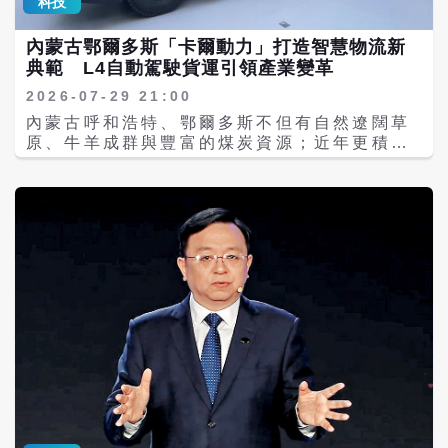
科技
止進口用於資料中心與太陽能板的電力逆變器
索技術公司（SpaceX）的差距仍明顯，尤其
pic.twitter.com/t02bi51N4C — Jensen
（power inverter），稱其同樣可能對美國經
是在可重複使用火箭技術方面，美國仍占有巨
Huang (@JensenHuang) July 24, 2026
內蒙古鄂爾多斯「卡爾動力」打造智慧物流新
濟構成風險。 綜合路透與《英國廣播公司》
大優勢。 SpaceX憑藉「獵鷹9號」（Falcon
典範 L4自動駕駛貨運引領產業變革
（BBC）報導，FCC主席卡爾（Brendan
9）火箭成功降低發射成本，並透過「星鏈」
Carr）表示，該機構正盡力「確保美國關鍵供
（Starlink）建立全球最大商業衛星網路，成
2026-07-29 21:00
應鏈安全」。FCC已將相關產品列入「涵蓋清
為全球商業航太代表企業。但CSIS認為，中
內蒙古呼和浩特、鄂爾多斯不但有自然遼闊草
單」，禁止進口新型外國生產的先進機器人設
國最大優勢在於製造能力與供應鏈整合。 報告
原、牛羊成群與豐富的煤炭資源；近年更積極
備與電力逆變器，但不影響先前已獲授權的現
指出，如果中國企業未來突破中型、重型可重
推動科技創新、綠色轉型，已成為高品質發展
有型號銷售或進口。美方擔心外國製造的逆變
複使用火箭技術，達到接近SpaceX獵鷹9號的
的現代化城市。當地已從依賴煤炭資源，逐步
器可能被海外公司關閉、竊取數據、便利外國
能力，中國可能利用龐大的工業基礎快速擴
轉向打造國家重要的能源基地、數位經濟基地
政府遠程存取與監視，或遭網路攻擊利用；而
張，形成新的競爭壓力。 中國版「星鏈」加速
及科技創新中心。 成立於2021年的卡爾動力
外國製造的機器人則可能讓「惡意行為者監視
布局 萬顆衛星計畫引美方關注 此次CSIS報
（KargoBot）在人工智慧與智慧交通快速發
美國人、增強外國情報能力，或遠程操控機器
告特別關注中國低軌衛星互聯網計畫。報告指
展的浪潮下，以L4級自動駕駛貨運技術為核
人」。 中國駐華盛頓大使館回應指出，北京長
出，中國目前推動多項大型衛星星座計畫，其
心，打造全球領先的無人化智慧物流解決方
期反對美方「將貿易問題政治化」並以「毫無
中包括「國家衛星互聯網星座」以及「千帆星
案，透過人工智慧、大數據及車路協同技術，
根據的藉口」實施制裁，強調將「採取一切必
座」（Qianfan）。 兩項計畫均規劃部署超過
推動物流運輸產業邁向安全、高效率及低碳化
要措施」因應任何損害中方利益的舉動，並呼
1萬顆衛星，目標是建立覆蓋全球的低軌衛星
的新時代。無人駕駛重型卡車的研發成為重點
籲各國共同發展人工智慧「向善而行」。大使
通信網路。 這類低軌衛星系統被視為未來數位
項目，建立涵蓋感測器、演算法、車載系統及
館敦促美國「放棄霸權思維，停止抹黑中國企
基礎設施的重要組成部分，可應用於全球高速
智慧營運平台的完整技術體系，並創新提出
業並以制裁相威脅」。 #FMsays In
網路服務、海洋與極地通信、災害應變、無人
「混合智能（Hybrid Driverless
response to the United States'
系統控制、及軍事通信支援。美國目前由
Solution）」營運模式，採用「前車有人、後
announcement of an import ban on
SpaceX主導的星鏈已成全球最成熟低軌衛星
車無人」的編隊行駛方式，有效兼顧安全性與
humanoid robots, Foreign Ministry