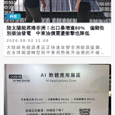
程式介面服務，也可在阿里巴巴最新推出的一
只是把效能做得更好，也是第一次讓汽車電池
站式辦公AI代理平台「千問辦公」使用。
具備主動溝通的能力。這項技術由台灣團隊自
Qwen3.8-Max模型權重預計下周發布，這也
主研發，也代表台灣的車用能源技術，有能力
科技
是千問Max級別模型首次開放權重。 在第三方
開創新的產品類別。」 許睿泰指出，第五代
評測平台Arena.AI最新排行榜中，Qwen3.8-
Ultra「智慧型預警鋰鐵電池」以智慧升級、效
陸太陽能席捲非洲！出口暴增逾80% 偏鄉告
Max於文本模型排名全球第五，視覺模型排名
能升級、安全升級為三大核心，其中以智慧預
別柴油發電 中東油價震盪衝擊也降低
第二；前端程式設計則名列第四。阿里巴巴表
警作為此次新品最重要的差異化；在效能方
示，模型不僅可回答問題，也能長時間自主執
面，對比傳統電池有四大特色：一，啟動電流
2026-08-02 11:00
行複雜工作，依據執行結果不斷調整，完成從
高2.1倍；二，電池重量少75%；三，循環次
大陸綠色能源產品正快速改變非洲能源版圖。
規畫到交付的整套任務。 阿里巴巴公布的測試
數增加4倍；四，充電時間少90%。 許睿泰預
在全球能源轉型與中東局勢推升油價的不確定
顯示，Qwen3.8-Max曾從零開始建立「oh-
告，鐵力能源明年將推出專屬手機App，未
性下，中國製太陽能板、儲能設備與相關綠能
my-cli」軟體專案，約16天內持續進行程式碼
來，車主可望透過手機掌握電池使用狀況、接
技術，正大量進入非洲市場，不僅協助數百萬
生成、測試、預覽、紀錄分析及修正，截至7
收相關提醒，並逐步延伸至數位管理與防盜鎖
人取得穩定電力，也讓許多長期依賴柴油發電
月30日累計完成265次程式碼提交、127個合
定等應用。 許睿泰表示，鐵力能源累積六年品
的偏遠地區降低燃料成本，減輕國際油價波動
併請求及151個議題，過程不需人員持續介
牌經營，長期專注於汽車啟動用磷酸鋰鐵電
帶來的衝擊。 據新加坡《亞洲新聞台》
入。相關專案紀錄已在GitHub網站公開。 在
池，產品已逐步應用於德系高級車、瑞典貨卡
（CNA）報導，今年4月，中國出口至非洲的
專業工作方面，阿里巴巴說，Qwen3.8-Max
及美式重機等市場，並與南非簽訂四年合作；
太陽能電池及組件年增率超過80%，其中南非
可處理應用程式設計、法律文件審查、體育資
此次推出第五代Ultra「智慧型預警鋰鐵電
仍是最大進口市場之一。隨著中國經濟重心逐
料分析、金融研究、餐飲規畫及建築模型等數
池」，象徵鐵力能源從高效能汽車鋰鐵電池，
步由房地產、基礎建設轉向高科技與綠色產
百種工作場景。另在晶片設計測試中，模型於
正式跨入智慧感測、主動預警與數位電池管理
業，中非合作也從過去的大型基建投資，逐漸
沙箱環境內完成約500輪互動及71次評估，自
的新階段；未來，鐵力能源將持續整合AI、手
延伸至新能源、儲能設備、智慧電網及產業鏈
主進行程式碼生成、模擬、除錯及設計調整。
機App、智慧監測與ESG永續思維，發展智慧
合作。 值得注意的是，包括《彭博》、《金融