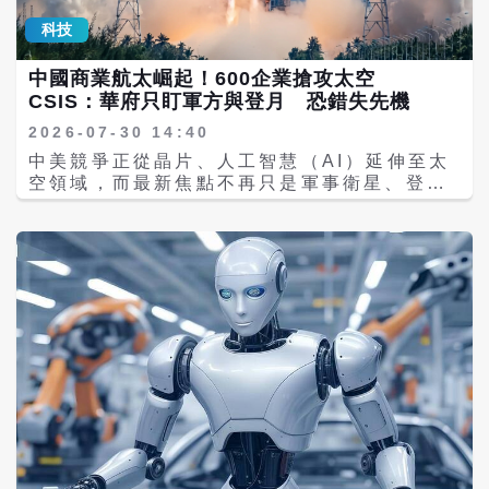
村落如今可以直接利用太陽能供應照明、手機
展，關鍵在於開源生態系的成熟。他表示，如
即刻啟用，大幅縮短專案落地週期。 百分之百
充電、冰箱、抽水設備甚至小型工廠運作。 希
科技
果沒有開源技術，行動網路與雲端運算產業根
數據自主： 支援企業內部環境（On-
普克表示，在部分地區，即使中東地區爆發衝
本無法發展，也就不會有今天的 AI。「沒有
Premises）安全部署，將營運數據與知識庫
突、國際石油價格上漲，也未對這些採用太陽
中國商業航太崛起！600企業搶攻太空
Linux、Kubernetes、TensorFlow、
留存在組織內部，徹底解決數據外洩與資安隱
能系統的社區造成明顯衝擊，原因正是能源來
CSIS：華府只盯軍方與登月 恐錯失先機
PyTorch 等開源技術，我很難想像今天的世界
憂。 擺脫 Token 成本枷鎖： 透過高效地端運
源已逐漸由柴油轉向太陽能。 《金融時報》也
會是什麼樣子。」 IT之家指出，黃仁勳於7月
算架構，免除依賴雲端產生的龐大長期呼叫費
指出，對高度依賴柴油發電的奈及利亞而言，
2026-07-30 14:40
24日正式進駐X平台，首篇貼文分享的是輝達
用，精準控管營運預算。 原廠保固與在地支
太陽能設備節省下來的燃料成本，在部分情況
中美競爭正從晶片、人工智慧（AI）延伸至太
公開信，內容闡述開源AI模型的重要性。他在
援： 結合宏碁 Acer 完善的硬體後盾與碳金國
下甚至可於半年左右回收設備投資，顯示再生
空領域，而最新焦點不再只是軍事衛星、登月
文中表示：「世界需要最先進的閉源模型，也
際的專業技術團隊，提供全方位的在地技術支
能源已逐漸具備經濟效益。 中國經濟轉型 綠
計畫或深空探索，而是快速崛起的「商業航
需要最先進的開源模型。」藉此強調開源與閉
援與原廠保固，讓企業導入 AI 不再求助無
色出口成新引擎 分析人士指出，中非能源合作
太」產業。 倫敦《金融時報》報導，美國戰略
源技術應共同推動 AI 生態發展。 除了談論開
門。 呼應政策與市場趨勢，搶佔亞太 AI 廊道
背後，也反映中國經濟結構正在轉變。希普克
與國際問題研究中心（CSIS）近日發布一份
源，黃仁勳也指出，AI 產業目前最大的挑戰已
商機 本屆 AI WAVE SHOW 2026 聚焦於
表示，過去中國對非合作多集中於鐵路、公
研究報告，警告中國商業航太產業近年發展速
從運算能力逐漸轉向記憶體技術。隨著 AI 應
「代理式 AI（AI Agent）」、「邊緣
路、港口及大型基礎建設，如今則逐漸轉向新
度「令人震驚」，美國過去長期將注意力集中
用朝向智慧代理（AI Agent）、推理及長上下
AI（Edge AI）」與「大型語言模型
能源、高端製造、電動車、儲能及數位科技。
在中國軍方太空能力及載人登月計畫，可能低
文處理發展，高頻寬記憶體（HBM）在資料儲
（LLMs）」三大核心。數發部長林宜敬於開
這代表中國出口內容已從傳統建材、機械設
估中國民營航太企業正在形成的新太空生態
存與高速存取上的重要性持續提升。 他表示，
幕致詞時亦指出，數發部正透過算力、資料與
備，逐漸轉向高附加價值產品。 另方面，中國
系。 報告主要撰寫者為前美國國防部官員賓根
輝達早期藉由GPU建立AI運算優勢，如今則朝
人才等政策工具，全力推動軟體與 AI 產業生
龐大的太陽能產能，也需要尋找新市場。由於
（Kari Bingen），她指出，美國一直密切關
向整合GPU與高頻寬記憶體的系統設計，因此
態系。 碳金國際與宏碁 Acer 共同推出的 AI
歐洲、美國近年相繼祭出關稅與貿易限制，中
注中國軍事太空能力，包括解放軍太空作戰能
高度仰賴美光（Micron）、SK海力士（SK
Cube 350，完美呼應了當前市場對 Edge AI
國企業開始積極拓展新興市場，而電力缺口龐
力、反衛星武器以及月球探測計畫，但「沒有
hynix）及三星電子（Samsung
與在地化部署的強烈需求。憑藉「開箱即用」
大的非洲，正成為最具潛力的新戰場。 零關稅
充分注意中國商業航太正在以驚人的速度和規
Electronics）等記憶體供應商穩定供貨。然
的超高部署效率，無論是製造業、金融業還是
政策同步帶動非洲農產品出口 除了新能源合
模發展」。她認為，未來太空競爭將不只是國
而，目前 HBM 產能仍相當吃緊，一旦供應不
傳統產業，皆能透過這項創新方案無痛跨越技
作，中非貿易也同步擴大。南非水果出口商
家間的軍事較量，更將是商業能力、製造能力