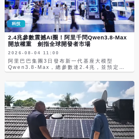
甚至提前報廢。 鐵力能源執行長許睿泰表示，
界對大陸AI的既有看法。如今投資人據傳願意
這是全球第一顆能主動提醒車主電量不足的汽
接受長期鎖定及有限權利進場，顯示資本市場
車電池，讓電池從過去的被動供電，進一步具
看中的不只是AI題材，也包括DeepSeek的技
備主動感測、主動提醒與預防損害的能力。 根
術能力。
科技
據美國最著名的會員制道路救援與拖車服務組
織「美國汽車協會」（AAA）統計，每年有近
2.4兆參數震撼AI圈！阿里千問Qwen3.8-Max
690萬件與汽車電池沒電有關，占比約
開放權重 劍指全球開發者市場
24.6%，相當於平均每天近1.9萬件。 許睿泰
指出，車輛無法啟動只是問題的最後一步，在
2026-08-04 11:00
此之前，電池往往已持續放電一段時間，只是
阿里巴巴集團3日發布新一代基座大模型
車主無從察覺。通常電池長期電量不足，除了
Qwen3.8-Max，總參數達2.4兆，並預定下
造成電池損毀報廢，還可能衍生行程中斷、衍
周開放模型權重。據路透，大陸人工智慧
生道路救援、拖吊、進廠檢查與更換電池等成
（AI）企業正加快推出高性能模型，同時設法
本。 第五代Ultra的核心是鐵力能源台灣團隊
控制使用成本，並以價格合理、透明及容易取
自主研發、並已取得專利的低電源感測與自動
得的開放權重模型，爭取全球開發者與企業用
警報技術。許睿泰介紹，當電池電力下降至警
戶。 據阿里巴巴官方資料，Qwen3.8-Max是
示狀態，系統便會主動發出警報，讓車主有機
千問系列迄今能力最強的模型，具備2.4兆總
會在車輛完全無法啟動前，及早檢查、充電或
參數、950億啟用參數，支援最長100萬
安排處理。 「多數車主都是等到車子發不動，
Token上下文，主要提升程式設計、實際工
才知道電池出了問題。但過度放電不只是暫時
作、科研及長周期任務能力，同時支援文字、
沒電，也可能造成電池損傷，甚至提前報廢。
圖像與影片等多模態內容。 新模型目前已透過
我們希望讓電池在問題真正發生前，就能先提
阿里雲大模型服務平台向全球開發者提供應用
醒車主注意」 許睿泰表示，「第五代Ultra不