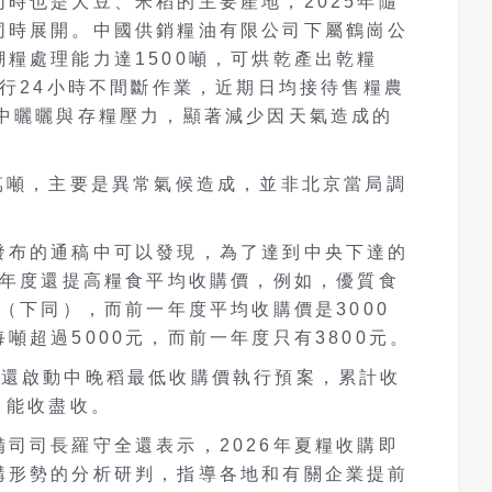
時也是大豆、米稻的主要產地，2025年隨
同時展開。中國供銷糧油有限公司下屬鶴崗公
糧處理能力達1500噸，可烘乾產出乾糧
實行24小時不間斷作業，近期日均接待售糧農
集中曬曬與存糧壓力，顯著減少因天氣造成的
萬噸，主要是異常氣候造成，並非北京當局調
發布的通稿中可以發現，為了達到中央下達的
5年度還提高糧食平均收購價，例如，優質食
幣（下同），而前一年度平均收購價是3000
噸超過5000元，而前一年度只有3800元。
省還啟動中晚稻最低收購價執行預案，累計收
。能收盡收。
司司長羅守全還表示，2026年夏糧收購即
購形勢的分析研判，指導各地和有關企業提前