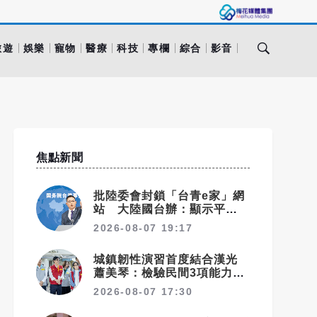
旅遊
娛樂
寵物
醫療
科技
專欄
綜合
影音
焦點新聞
批陸委會封鎖「台青e家」網
站 大陸國台辦：顯示平台符
合台青需求
2026-08-07 19:17
城鎮韌性演習首度結合漢光
蕭美琴：檢驗民間3項能力展
現防衛韌性
2026-08-07 17:30