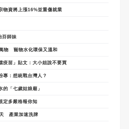
宗物資將上漲16%並重傷就業
怡芬師妹
容萬物 寵物水化環保又溫和
擋疫苗」貼文：大小姐說不要買
粉專：想統戰台灣人？
水的「七歲姑娘廟」
規定多嚴格報你知
變天 產業加速洗牌