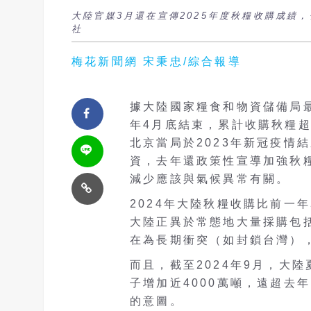
大陸官媒3月還在宣傳2025年度秋糧收購成績
社
梅花新聞網 宋秉忠/綜合報導
據大陸國家糧食和物資儲備局最
年4月底結束，累計收購秋糧超過
北京當局於2023年新冠疫情
資，去年還政策性宣導加強秋
減少應該與氣候異常有關。
2024年大陸秋糧收購比前一
大陸正異於常態地大量採購包
在為長期衝突（如封鎖台灣）
而且，截至2024年9月，大
子增加近4000萬噸，遠超去
的意圖。