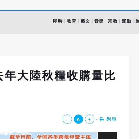
即時
教育
藝文
音樂
宗教
運動
去年大陸秋糧收購量比
列印
-
A
+