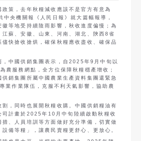
購政策，去年秋糧減收應該不是官方有意為
中共中央機關報《人民日報》就大篇幅報導，
安徽等地受持續陰雨影響，秋收進度偏慢；為
、江蘇、安徽、山東、河南、湖北、陝西8省
區儘快搶收搶烘，確保秋糧應收盡收、確保品
，中國供銷集團表示，自2025年9月中旬以
層為農服務網點，全方位保障秋糧穩產增收；
國供銷集團所屬中國農業生產資料集團還緊急
建專業作業隊伍，克服不利天氣影響，協助農
收割，同時也展開秋糧收購。中國供銷糧油有
司計畫於2025年10月中旬陸續啟動秋糧收
籌措、人員培訓等方面做好充分準備，切實做
、設備等糧」，讓農民賣糧更舒心、更放心。