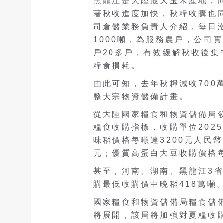
黑龍江是大陸最大玉米產地，同
著秋收進度加快，秋糧收購也
司倉儲業務負責人介紹，每日潮
1000噸，為服務農戶，公司
戶20多戶，有效緩解秋收後
糧食損耗。
由此可知，去年秋糧減收700
整大宗物資儲備計畫。
從大陸國家糧食和物資儲備局
糧食收購指標，收購單位202
味稻價格每噸達3200元人民
元；優質高蛋白大豆收購價格每
甚至，河南、湖南、黑龍江3
購最低收購價中晚稻418萬噸
國家糧食和物資儲備局糧食儲備
將展開，該局將加強對夏糧收