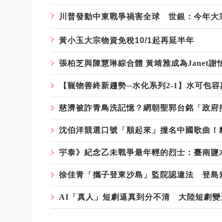
川普發動中東戰爭禍害全球 世銀：今年大
黃小玉大宗物資免稅10/1起再延半年
張柏芝與陳慧琳綜合體 黃靖雅成為Janet謝
【寵物善終新趨勢─水化系列2-1】水可包
慈濟被詐青鳥洗記憶？網朝聖郭台銘「政府
沈伯洋競選口號「順起來」撞名中國歌曲！
宇泰》紀念乙未戰爭最年輕的烈士：臺南鹽
徐佳青「攜子登東沙島」監院認違法 登島
AI「真人」短劇逼真到分不清 大陸短劇