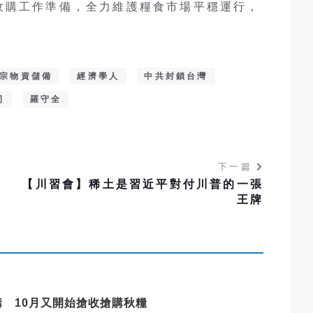
收購工作準備，全力維護糧食市場平穩運行，
。
宗物資儲備
經濟學人
中共封鎖台灣
司
羅守全
下一篇
士
【川習會】稀土是習近平對付川普的一張
王牌
 10月又開始搶收搶購秋糧