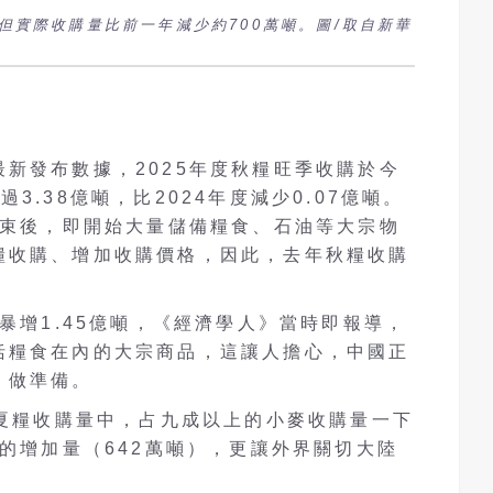
，但實際收購量比前一年減少約700萬噸。圖/取自新華
新發布數據，2025年度秋糧旺季收購於今
3.38億噸，比2024年度減少0.07億噸。
結束後，即開始大量儲備糧食、石油等大宗物
糧收購、增加收購價格，因此，去年秋糧收購
年暴增1.45億噸，《經濟學人》當時即報導，
括糧食在內的大宗商品，這讓人擔心，中國正
，做準備。
陸夏糧收購量中，占九成以上的小麥收購量一下
年的增加量（642萬噸），更讓外界關切大陸