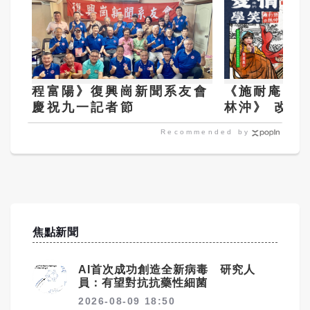
程富陽》復興崗新聞系友會
《施耐庵的
慶祝九一記者節
林沖》 改寫
貞娘命運
Recommended by
焦點新聞
AI首次成功創造全新病毒 研究人
員：有望對抗抗藥性細菌
2026-08-09 18:50