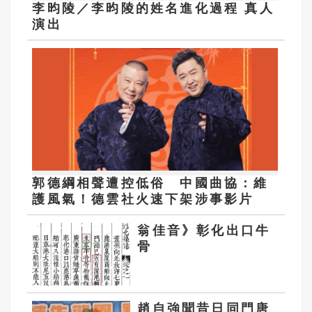
李昀陵／李昀陵的姓名進化過程 真人
演出
郭德綱相聲遭控低俗 中國曲協：維
護風氣！德雲社火速下架涉事影片
翁佳音》彰化出口牛
骨
趙自強聞昔日同門唐