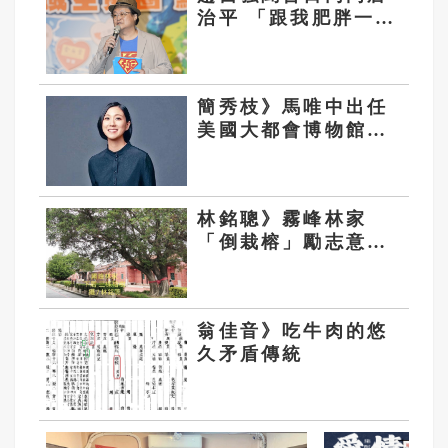
治平 「跟我肥胖一樣
有問題」
簡秀枝》馬唯中出任
美國大都會博物館副
策展人
林銘聰》霧峰林家
「倒栽榕」勵志意義
的勇敢樹木！
翁佳音》吃牛肉的悠
久矛盾傳統