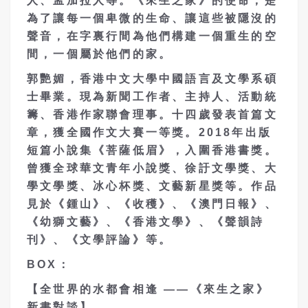
人、孟加拉人等。《來生之家》的使命，是
為了讓每一個卑微的生命、讓這些被隱沒的
聲音，在字裏行間為他們構建一個重生的空
間，一個屬於他們的家。
郭艷媚，香港中文大學中國語言及文學系碩
士畢業。現為新聞工作者、主持人、活動統
籌、香港作家聯會理事。十四歲發表首篇文
章，獲全國作文大賽一等獎。2018年出版
短篇小說集《菩薩低眉》，入圍香港書獎。
曾獲全球華文青年小說獎、徐訏文學獎、大
學文學獎、冰心杯獎、文藝新星獎等。作品
見於《鍾山》、《收穫》、《澳門日報》、
《幼獅文藝》、《香港文學》、《聲韻詩
刊》、《文學評論》等。
BOX
：
【全世界的水都會相逢 ——《來生之家》
新書對談】