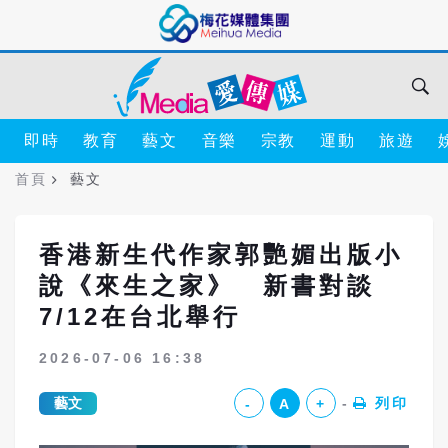
即時
教育
藝文
音樂
宗教
運動
旅遊
首頁
藝文
香港新生代作家郭艷媚出版小
說《來生之家》 新書對談
7/12在台北舉行
2026-07-06 16:38
藝文
列印
-
A
+