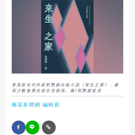
香港新生代作家郭艷媚出版小說《來生之家》，書
寫少數族裔在港生存困境。圖/郭艷媚提供
梅花新聞網 編輯部