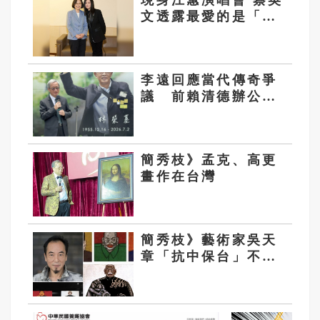
現身江蕙演唱會 蔡英
文透露最愛的是「這
首」
李遠回應當代傳奇爭
議 前賴清德辦公室
主任嗆劇場：不譴責
癱瘓政府的人
簡秀枝》孟克、高更
畫作在台灣
簡秀枝》藝術家吳天
章「抗中保台」不缺
席