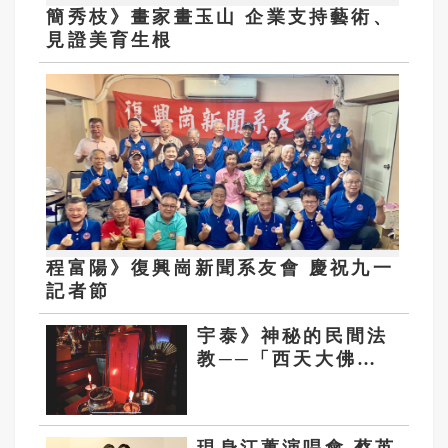
簡秀枝》畫家畫玉山 企業支持藝術、
見證美育生根
程富陽》復興崗新聞系友會 慶祝九一
記者節
宇泰》神秘的民間法
教──「西天大佛
教」在嘉義