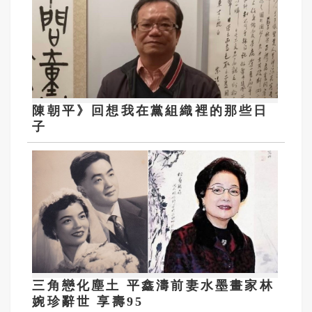
陳朝平》回想我在黨組織裡的那些日
子
三角戀化塵土 平鑫濤前妻水墨畫家林
婉珍辭世 享壽95