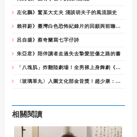
左化鵬》驚某大丈夫 淺談胡夫子的風流韻史
賴祥蔚》臺灣白色恐怖紀錄片的回顧與前瞻（1/3）
呂自揚》蔡奇蘭寫七字仔詩
朱亞君》陪伴讀者走過失去摯愛悲傷之路的書
「八塊肌」炸翻陸劇場！全男裸上身舞劇《嘆春風》吸金破億 女觀眾狂喊：終於懂武則天
〈玻璃睪丸〉入圍文化部金音獎！趙少康：侮辱嘻哈文化 網：那麼棒怎不入圍金曲獎
相關閱讀