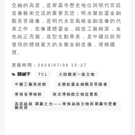
交融的高度，是瞿曇寺歷史地位與明代宮廷
造像藝術交流的重要見證；明永樂款鎏金銅
觀音菩薩像，是明代永宣風格金銅造像的代
表之作，造像通體鎏金，鑄造工藝精湛，金
色純正亮麗，造型生動華美，是中國目前所
發現的體積最大的永樂金銅造像，堪稱國
寶。
更新時間：2026/07/06 15:27
關鍵字
TCL
大陸國家一級文物
中國工藝美術館
永樂款鎏金銅觀音菩薩像
青海省博物館
南京博物館文物盜賣案
高原絲路 瞿曇之光——青海絲路文物與瞿曇寺壁畫
藝術展