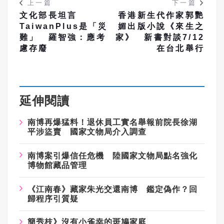
上一篇
下一篇
文化部長坦言
香港新生代作家郭艷
TaiwanPlus是「災
媚出版小說《來生之
難」 羅智強：應考
家》 新書對談7/12
慮存廢
在台北舉行
延伸閱讀
南博再爆猛料！退休員工實名舉報前院長徐湖
平涉盜賣 國家文物局介入調查
南博案引爆信任危機 陸國家文物局點名強化
博物館藏品管理
《江南春》藏家朱光交還南博 鑑定偽作？回
歸程序引質疑
簡秀枝》沒有小雀幸的斑鳩家庭