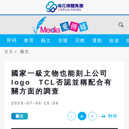
即時
教育
藝文
音樂
宗教
運動
旅遊
首頁
藝文
國家一級文物也能刻上公司
logo TCL否認並稱配合有
關方面的調查
2026-07-06 15:06
藝文
列印
-
A
+