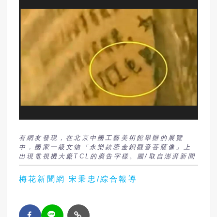
有網友發現，在北京中國工藝美術館舉辦的展覽
中，國家一級文物「永樂款鎏金銅觀音菩薩像」上
出現電視機大廠TCL的廣告字樣。圖/取自澎湃新聞
梅花新聞網 宋秉忠/綜合報導