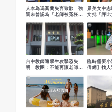
人本為馮喬蘭失言致歉 強
景美女中志
調未曾認為「老師被冤枉沒
文批「評比
關係」
友、家長接
PR
台中教師遭學生攻擊恐失
臨時需要小
明 教團：不能再讓老師用
借網】找人
肉身擋危險
位
PR