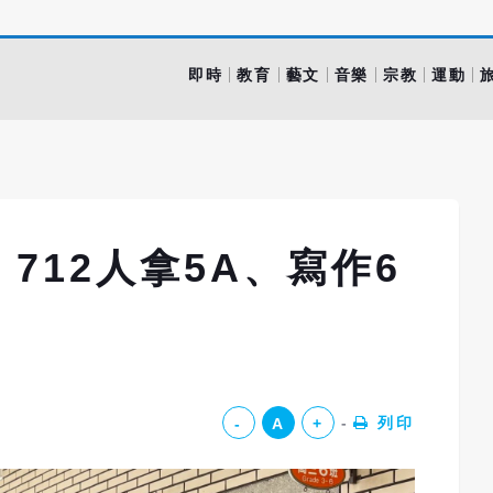
即時
教育
藝文
音樂
宗教
運動
712人拿5A、寫作6
列印
-
A
+