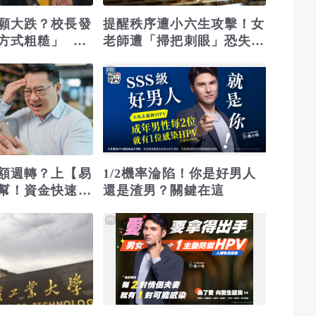
願大跌？校長發
提醒秩序遭小六生攻擊！女
方式粗糙」 校
老師遭「掃把刺眼」恐失
力挺
明 網質疑「共融教育」
PR
額週轉？上【易
1/2機率淪陷！你是好男人
幫！資金快速到
還是渣男？關鍵在這
PR