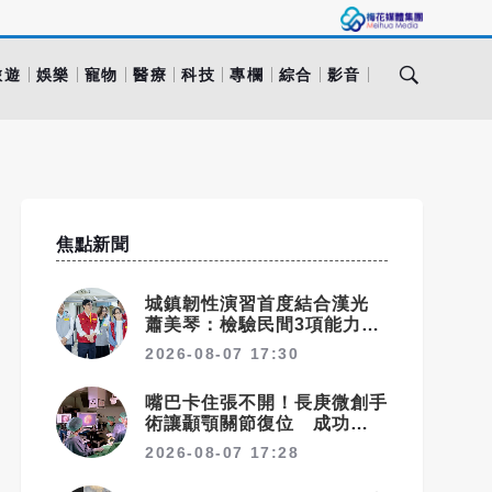
旅遊
娛樂
寵物
醫療
科技
專欄
綜合
影音
焦點新聞
城鎮韌性演習首度結合漢光
蕭美琴：檢驗民間3項能力展
現防衛韌性（已完稿）
2026-08-07 17:30
嘴巴卡住張不開！長庚微創手
術讓顳顎關節復位 成功率達
97%
2026-08-07 17:28