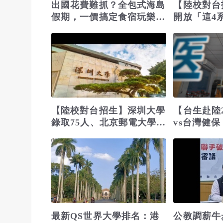
出國花費難抓？全包式海島
【陸校對台
假期，一價搞定食宿玩樂，
開放「這4
省錢更省心！
能讀國防航
【陸校對台招生】深圳大學
【台生赴陸
錄取75人、北京郵電大學錄
vs台灣健保
取雄中、建中、中一中生
最新QS世界大學排名：港
公教調薪牛