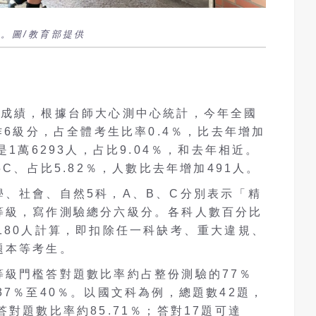
場。圖/教育部提供
告成績，根據台師大心測中心統計，今年全國
作6級分，占全體考生比率0.4％，比去年增加
是1萬6293人，占比9.04％，和去年相近。
5C、占比5.82％，人數比去年增加491人。
學、社會、自然5科，A、B、C分別表示「精
等級，寫作測驗總分六級分。各科人數百分比
180人計算，即扣除任一科缺考、重大違規、
題本等考生。
等級門檻答對題數比率約占整份測驗的77％
37％至40％。以國文科為例，總題數42題，
對題數比率約85.71％；答對17題可達