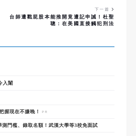
下一篇
：
台師遭戳屁股本能推開竟遭記申誡！杜聖
聰：在美國直接觸犯刑法
員今入闈
，把握現在不嫌晚！
陸校學測門檻、錄取名額！武漢大學等3校免面試