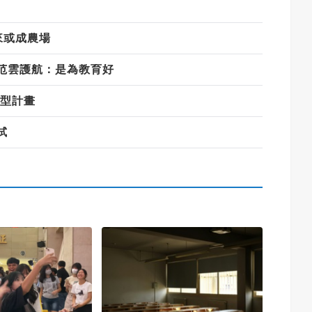
來或成農場
范雲護航：是為教育好
轉型計畫
試