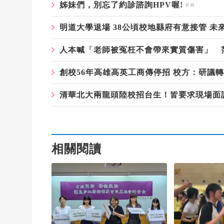
姊妹們，別忘了約診諮詢HPV喔!
明道大學退場 38公頃校地縣府有意接管 未
人本喊「老師被冤枉不會帶來實質傷害」 
創校56年高雄高英工商傳停招 校方：研議
清華北大兩龍頭陸校招台生！皆要求現場面
相關閱讀