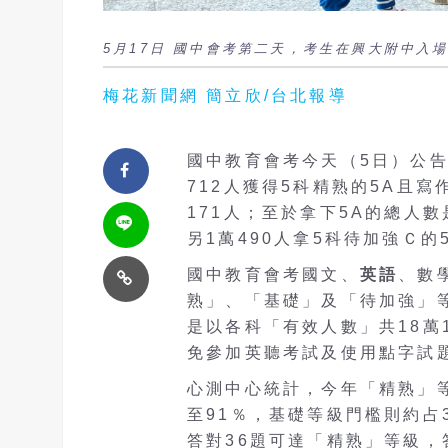
5月17日 國中會考第二天，考生在興大附中入
梅花新聞網 簡立欣/台北報導
國中教育會考今天（5日）公
712人獲得5科精熟的5A且寫
171人；至於拿下5A的總人數
另1萬490人拿5科待加強Ｃ的
國中教育會考國文、
英語
、數
熟」、「基礎」及「待加強」
是以各科「有效人數」共18萬
免參加英聽考試及使用點字試
心測中心統計，今年「精熟」
至91％，基礎等級門檻則約占
答對36題可達「精熟」等級，答