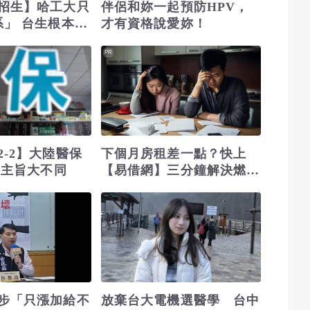
招生】哈工大只
伴侶和妳一起預防HPV，
系」 台生根本不
才有資格說愛妳！
天
PR
2-2】大陸醫保
下個月房租差一點？快上
 主旨大不同
【易借網】三分鐘解決燃眉
之急
步「只漲加給不
放棄台大電機選醫學 台中