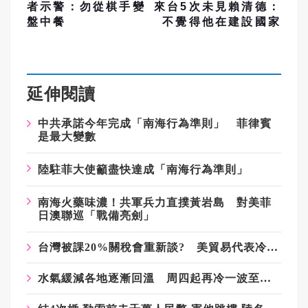
者示警：勿從棋手變
來台5次未見賴清德：
盤中餐
不覺得他在建設國家
延伸閱讀
中共承諾今年完成「南海行為準則」 菲律賓
是最大變數
陸駐菲大使籲盡快達成「南海行為準則」
南海火藥味濃！共軍兵力直撲黃岩島 對美菲
日澳聯巡「戰備亮劍」
台灣被課20%關稅會重新談? 美貿易代表冷回應：「這不是我關心的」
水氣緩減各地逐漸回溫 周四起再冷一波至周末