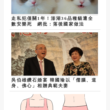
走私犯僅關1年！澎湖36品種貓遭全
數安樂死 網批：落後國家做法
吳伯雄鑽石婚宴 韓國瑜以「儒腦、道
身、佛心」相贈典範夫妻