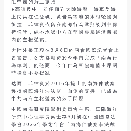
阻中國的海上擴張。
●高調反中：即便面對大陸海警、海軍及海
上民兵在仁愛礁、黃岩島等地的水砲騷擾與
衝撞，菲律賓依舊在南海行為準則談判中保
持強硬，絕不承認中方在菲國專屬經濟海域
內的主權聲索。
大陸外長王毅在
3
月
8
日的兩會國際記者會上
曾警告，各方都期待於今年內完成「南海行
為準則」的磋商，今年作為東協輪值主席國
菲律賓不要搗亂。
然而，菲律賓於
2016
年提出的南海仲裁案
獲得國際海洋法法庭一面倒的支持，已成為
中共南海主權聲索的棘手問題。
中國南海研究院學術委員會主席、華陽海洋
研究中心理事長吳士存
5
月初在中國國際法
學會
2026
年學術年會「南海仲裁案非法裁