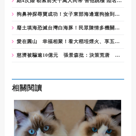
結4次婚 勒索前夫千萬人民幣 害他跳樓 陸名校校花被判12年
狗鼻神探尋寶成功！女子東部海邊遛狗撿到千萬級龍涎香
廢土填海恐滅台灣白海豚！民眾陳情多機關慘收「罐頭文」 網怒轟：骯髒政府
愛在圓山 幸福相聚！看大稻埕煙火、享五星美饌、收藏浪漫七夕夜
慈濟被騙逾10億元 張景森批：決策荒唐 缺乏嚴謹程序
相關閱讀