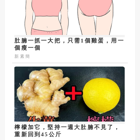
肚腩一抓一大把，只需1個雞蛋，用一
個瘦一個
新素簡
檸檬加它，堅持一週大肚腩不見了，
重新回到45公斤