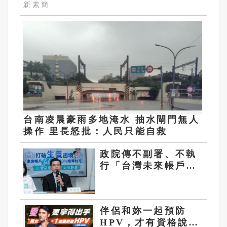
新素簡
台南凌晨豪雨多地淹水 抽水閘門無人
操作 里長怒批：人民只能自救
政院傳不副署、不執
行「台灣未來帳戶法
案」 民眾黨：卓榮
泰你真的瞎爆了
伴侶和妳一起預防
HPV，才有資格說愛