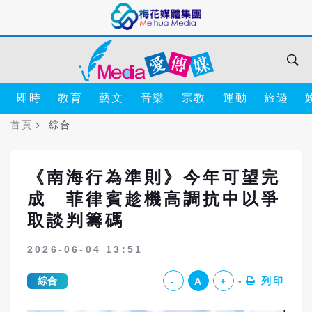
即時
教育
藝文
音樂
宗教
運動
旅遊
首頁
綜合
《南海行為準則》今年可望完
成 菲律賓趁機高調抗中以爭
取談判籌碼
2026-06-04 13:51
綜合
列印
-
A
+