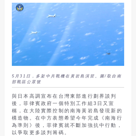
5月31日，多架中共戰機在黃岩島演習。圖/取自南
部戰區公眾號
與日本高調宣布在台灣東部進行劃界談判
後，菲律賓政府一個特別工作組
3
日又宣
稱，在大陸實際控制的南海黃岩島發現新的
構造物。在中方表態希望今年完成《南海行
為準則》後，菲律賓就不斷加強抗中行動，
以爭取更多談判籌碼。