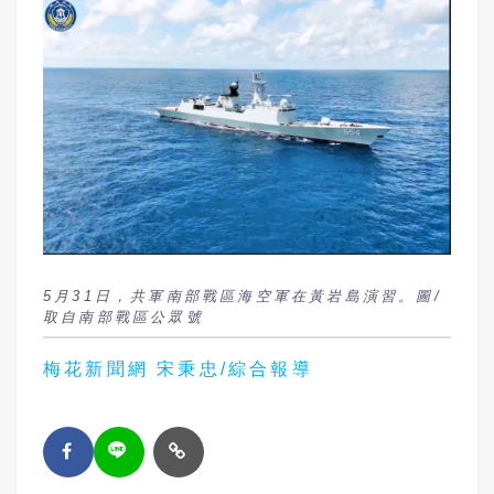
5月31日，共軍南部戰區海空軍在黃岩島演習。圖/
取自南部戰區公眾號
梅花新聞網 宋秉忠/綜合報導