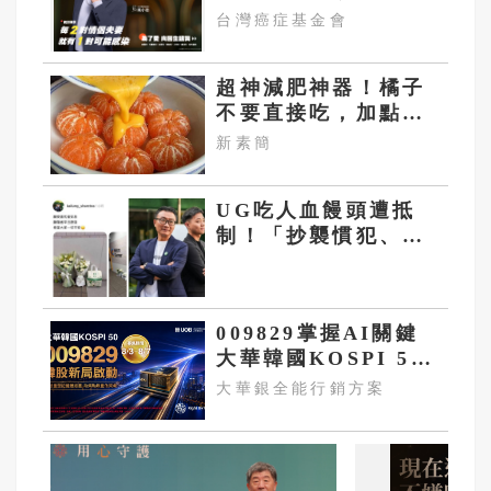
妳！
台灣癌症基金會
超神減肥神器！橘子
不要直接吃，加點這
個！體重天天下降
新素簡
UG吃人血饅頭遭抵
制！「抄襲慣犯、中
國奶精、老闆拔扈」
黑歷史被挖出
009829掌握AI關鍵
大華韓國KOSPI 50
今強勢開募
大華銀全能行銷方案