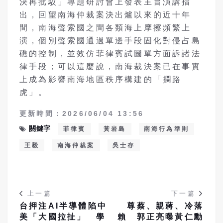
決再批駁」專題研討會上發表主旨演講指
出，回望南海仲裁案決出爐以來的近十年
間，南海聲索國之間各類海上摩擦頻繁上
演，個別聲索國通過單邊手段固化對侵占島
礁的控制，並效仿菲律賓試圖單方面訴諸法
律手段；可以這麼說，南海裁決案已在事實
上成為影響南海地區秩序構建的「攔路
虎」。
更新時間：2026/06/04 13:56
關鍵字
菲律賓
黃岩島
南海行為準則
王毅
南海仲裁案
吳士存
上一篇
下一篇
台押注AI半導體陷中
尊蔡、親蔣、冷落
美「大國拉扯」 學
賴 郭正亮曝黃仁勳