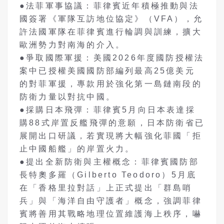
●法菲軍事協議：菲律賓近年積極推動與法
國簽署《軍隊互訪地位協定》（
VFA
），允
許法國軍隊在菲律賓進行輪調與訓練，擴大
歐洲勢力對南海的介入。
●爭取國際軍援：美國
2026
年度國防授權法
案中已授權美國國防部編列最高
25
億美元
的對菲軍援，專款用於強化第一島鏈南段的
防衛力量以對抗中國。
●採購日本飛彈：菲律賓
5
月向日本表達採
購
88
式岸置反艦飛彈的意願，日本防衛省已
展開出口研議，若實現將大幅強化菲國「拒
止中國船艦」的岸置火力。
●提出全新防衛與主權概念：菲律賓國防部
長特奧多羅（
Gilberto Teodoro
）
5
月底
在「香格里拉對話」上正式提出「群島哨
兵」與「海洋自由守護者」概念，強調菲律
賓將善用其戰略地理位置維護海上秩序，嚇