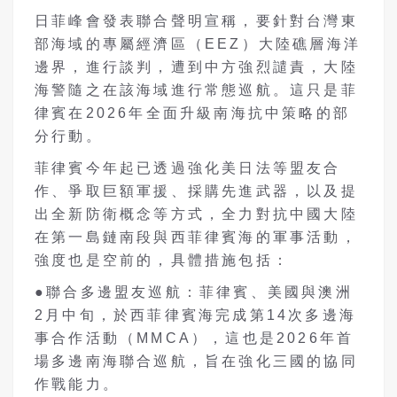
日菲峰會發表聯合聲明宣稱，要針對台灣東
部海域的專屬經濟區（
EEZ
）大陸礁層海洋
邊界，進行談判，遭到中方強烈譴責，大陸
海警隨之在該海域進行常態巡航。這只是菲
律賓在
2026
年全面升級南海抗中策略的部
分行動。
菲律賓今年起已透過強化美日法等盟友合
作、爭取巨額軍援、採購先進武器，以及提
出全新防衛概念等方式，全力對抗中國大陸
在第一島鏈南段與西菲律賓海的軍事活動，
強度也是空前的，具體措施包括：
●聯合多邊盟友巡航：菲律賓、美國與澳洲
2
月中旬，於西菲律賓海完成第
14
次多邊海
事合作活動（
MMCA
），這也是
2026
年首
場多邊南海聯合巡航，旨在強化三國的協同
作戰能力。