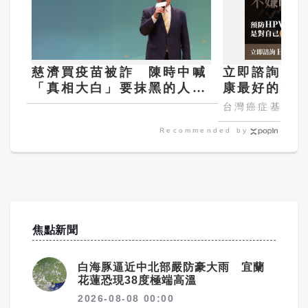
慈濟買疫苗被詐 陳時中喊
立即諮詢HP
「真相大白」要抹黑的人道
康最好的投
歉 藍白反擊了
嫌晚！
台灣癌症基金會
Recommended by
焦點新聞
白海豚逼近中北部嚴防豪大雨 宜蘭
花蓮恐現38度極端高溫
2026-08-08 00:00