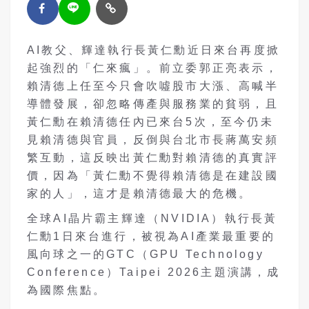
AI教父、輝達執行長黃仁勳近日來台再度掀
起強烈的「仁來瘋」。前立委郭正亮表示，
賴清德上任至今只會吹噓股市大漲、高喊半
導體發展，卻忽略傳產與服務業的貧弱，且
黃仁勳在賴清德任內已來台5次，至今仍未
見賴清德與官員，反倒與台北市長蔣萬安頻
繁互動，這反映出黃仁勳對賴清德的真實評
價，因為「黃仁勳不覺得賴清德是在建設國
家的人」，這才是賴清德最大的危機。
全球AI晶片霸主輝達（NVIDIA）執行長黃
仁勳1日來台進行，被視為AI產業最重要的
風向球之一的GTC（GPU Technology
Conference）Taipei 2026主題演講，成
為國際焦點。