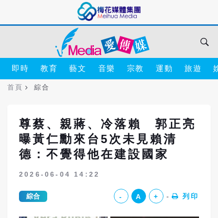
即時
教育
藝文
音樂
宗教
運動
旅遊
首頁
綜合
尊蔡、親蔣、冷落賴 郭正亮
曝黃仁勳來台5次未見賴清
德：不覺得他在建設國家
2026-06-04 14:22
綜合
列印
-
A
+