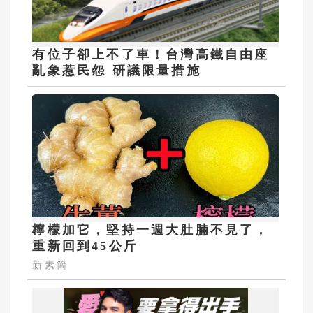
有位子卻上不了車！台灣高鐵自由座
亂象惹民怨 研議限量措施
檸檬加它，堅持一週大肚腩不見了，
重新回到45公斤
新素簡