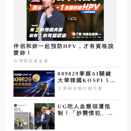
伴侶和妳一起預防HPV，才有資格說
愛妳！
台灣癌症基金會
009829掌握AI關鍵
大華韓國KOSPI 50
今強勢開募
大華銀全能行銷方案
UG吃人血饅頭遭抵
制！「抄襲慣犯、中
國奶精、老闆拔扈」
黑歷史被挖出