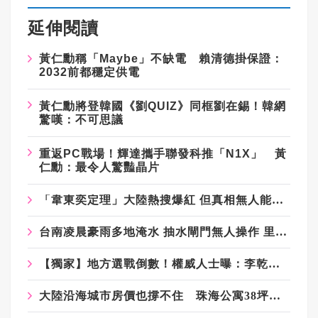
延伸閱讀
黃仁勳稱「Maybe」不缺電 賴清德掛保證：
2032前都穩定供電
黃仁勳將登韓國《劉QUIZ》同框劉在錫！韓網
驚嘆：不可思議
重返PC戰場！輝達攜手聯發科推「N1X」 黃
仁勳：最令人驚豔晶片
「韋東奕定理」大陸熱搜爆紅 但真相無人能參透
台南凌晨豪雨多地淹水 抽水閘門無人操作 里長怒批：人民只能自救
【獨家】地方選戰倒數！權威人士曝：李乾龍兩戰布局失利退二線 鄭麗文扛責整合艱困選區
大陸沿海城市房價也撐不住 珠海公寓38坪只要100萬台幣