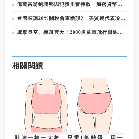
億萬富翁到聯邦囚犯獲川普特赦 加密貨幣大老趙長鵬回憶錄《幣安人生》問市
台灣被課20%關稅會重新談? 美貿易代表冷回應：「這不是我關心的」
鷹擊長空、義薄雲天！2000名蘇軍飛行員馳援對日抗戰
相關閱讀
肚腩一抓一大把，只需1個雞蛋，用一