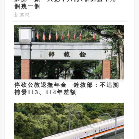
個瘦一個
新素簡
停砍公教退撫年金 銓敘部：不追溯
補發113、114年差額