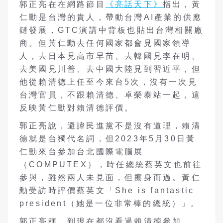
郭正亮在在網路節目
《亮話天下》
指出，黃
仁勳是台灣的貴人，帶動台灣AI產業的供應
鏈發展，GTC演講中背板也貼出台灣相關廠
商。但黃仁勳去任何國家都會見國家領導
人，去日本見高市早苗、去韓國見李在明、
去美國見川普、去中國大陸見到習近平，但
他從賴清德上任至今來台5次，沒有一次見
台灣官員，不跟賴清德、卓榮泰站一起，這
反映黃仁勳對賴清德評價。
郭正亮說，避諱民進黨不是沒有道理，賴清
德就是台獨代名詞，但2023年5月30日黃
仁勳來台參加台北國際電腦展
（COMPUTEX），時任總統蔡英文也前往
參與，雖然兩人未見面，但擦身而過。黃仁
勳受訪時評價蔡英文「She is fantastic
president（她是一位非常棒的總統）」。
郭正亮稱，到現在都沒看過賴清德參加