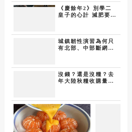
《慶餘年2》別學二
皇子的心計 減肥要學
劉端端的自律
城鎮韌性演習為何只
有北部、中部斷網？
30分鐘測什麼看這裡
沒錢？還是沒糧？去
年大陸秋糧收購量比
前年減少