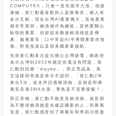
COMPUTEX，只會一直吹股市大漲。他接
著稱，黃仁勳最喜歡的人是蔣萬安，兩人有
多次互動，現在台灣AI產業獨大，其他產業
都非常貧弱，賴清德作為總統，當然要關心
較弱的產業，但卻從未聽過賴清德提及傳
產、服務業等，口中常提AI半導體產業的發
展、對美投資以及與美國產業接軌。
先前黃仁勳多次提出擔心台灣缺電，賴政府
表示台灣到2032年穩定供電沒有問題，黃
仁勳則回應「maybe」，郭正亮認為，英
文這樣回答就是表示不認同，「黃仁勳2年
來台5次，從未拜訪過賴清德，反倒是和蔣
萬安見過3到4次面，青鳥是不是要發瘋？」
郭正亮稱，黃仁勳不願意見賴清德，就是因
為不覺得賴清德是在建設國家的人，而蔣萬
安是，黃仁勳感受到了蔣萬安和李四川用盡