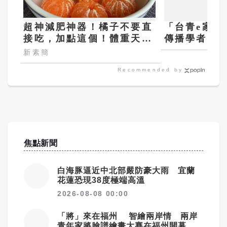
超神減肥神器！橘子不要直
「台青e家
接吃，加點這個！體重天天
傳播學者點
下降
教你什麼是
新素簡
Recommended by
焦點新聞
白海豚逼近中北部嚴防豪大雨 宜蘭
花蓮恐現38度極端高溫
2026-08-08 00:00
「將」來在福州 智繪兩岸情 兩岸
青年家將臉譜繪畫大賽在福州開幕