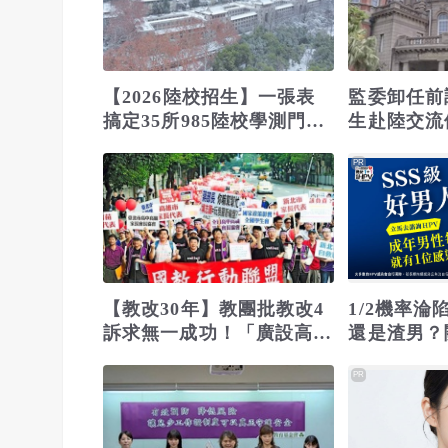
【2026陸校招生】一張表
監委卸任前
搞定35所985陸校學測門
生赴陸交流
檻、錄取名額！武漢大學等
士葆：台青
PR
3校免面試
段
【教改30年】教團批教改4
1/2機率
訴求無一成功！「廣設高中
還是渣男？
大學」最糟糕
PR