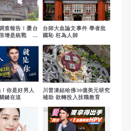
調查報告！憂台
台師大血論文事件 學者批
倍增是統戰 賴
國恥 枉為人師
終會認清台獨手
淪陷！你是好男人
川普凍結哈佛30億美元研究
關鍵在這
補助 欲轉投入技職教育
PR