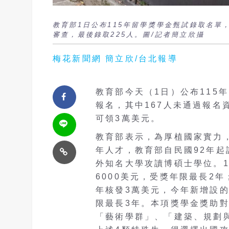
教育部1日公布115年留學獎學金甄試錄取名單，
審查，最後錄取225人。圖/記者簡立欣攝
梅花新聞網 簡立欣/台北報導
教育部今天（
1
日）公布
115
年
報名，其中
167
人未通過報名
可領
3
萬美元
。
教育部表示
，
為厚植國家實力
年人才，教育部自民國
92
年起
外知名大學攻讀博碩士學位。
6000
美元，受獎年限最長
2
年
年核發
3
萬美元，今年新增設
限最長
3
年。本項獎學金獎助
「藝術學群」、「建築、規劃