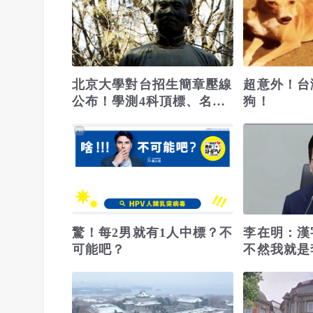
北京大學對台招生簡章壓線
超意外！台
公布！學測4科頂標、名額
狗！
「寧缺毋濫」
PR
驚！每2男就有1人中標？不
李在明：
可能吧？
不然我就是