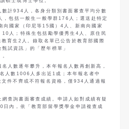
攻讀碩士或博士學位。
人數計
934
人，各身分類別書面審查平均分數
人，包括一般生一般學群
176
人；選送赴特定
南向國家
（
印尼等
15
國
）
4
人、新南向國家
）
10
人；特殊生
包括
勵學優秀生
4
人、原住民
殊教育生
2
人。錄取名單已公告於教育部國際
金甄試資訊」的「歷年榜單」
）。
報名人數逐年攀升，本年報名人數再創新高，
名人數
1006
人多出近
1
成；本年報名者中
繳文件不齊或不符報名資格，僅
934
人通過報
上網查詢書面審查成績。申請人如對成績有疑
10
日內，依「教育部留學獎學金申請複查成