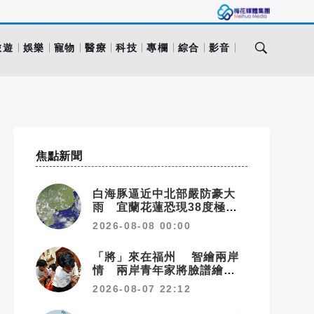
旅遊
娛樂
寵物
醫療
科技
專欄
綜合
影音
焦點新聞
白海豚逼近中北部嚴防豪大
雨 宜蘭花蓮恐現38度極端
高溫
2026-08-08 00:00
「將」來在福州 智繪兩岸
情 兩岸青年家將臉譜繪畫大
賽在福州開幕
2026-08-07 22:12