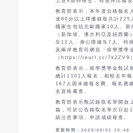
上述
4
類特殊生，得選擇出國
教育部表示
，
本年度合格報名
達
80
分以上擇優錄取共計
225
國家生
包括
北歐國家
10
人、新
（
新加坡、澳大利亞及紐西蘭
生
12
人、身心障礙生
7
人、特
及兩岸教育司網頁「留學獎學
（
https://reurl.cc/7k2ZV9
教育部表示，留學獎學金甄試
總計
1101
人報名，相較去年報
167
人因未繳報名費、報名應
名資格審查。
教育部表示甄試錄取名單開放
義，可於公告錄取名單次日起
績注意事項」申請成績複查。
更新時間：2026/06/01 10:46