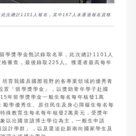
此次總計1101人報名，其中167人未通過報名資格
留學獎學金甄試錄取名單，此次總計
1101
人
資格審查
，最後錄取
225
人
。獲選者
最高每年
，培育我國具國際視野的各專業領域的優秀青
設置「留學獎學金」，以獎助青年學子赴國
115
年留學獎學金一般生每名每年核發
1
萬
；勵學優秀生、原住民生及身心障礙生每名每
的特殊教育生每名每年核發
2
萬美元，受獎年
對象以出國攻讀博士學位為主，一般生申請
與設計學群」，以及選送赴新南向國家學生及