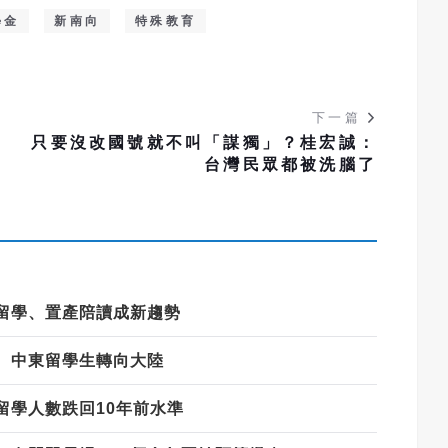
學金
新南向
特殊教育
下一篇
只要沒改國號就不叫「謀獨」？桂宏誠：
台灣民眾都被洗腦了
留學、置產陪讀成新趨勢
、中東留學生轉向大陸
留學人數跌回10年前水準