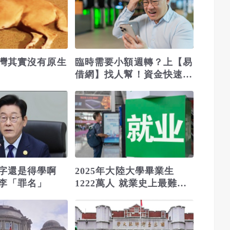
灣其實沒有原生
臨時需要小額週轉？上【易
借網】找人幫！資金快速到
位
漢字還是得學啊
2025年大陸大學畢業生
李「罪名」
1222萬人 就業史上最難的
一年