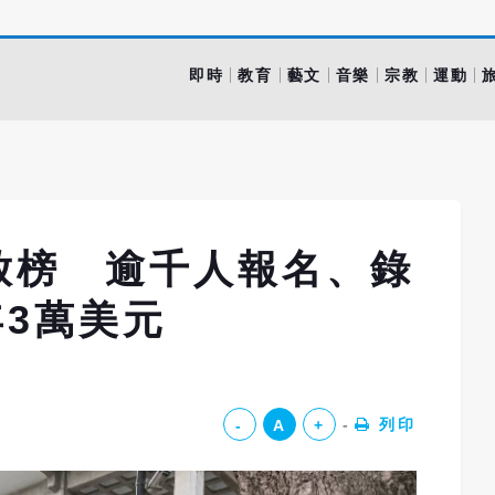
即時
教育
藝文
音樂
宗教
運動
放榜 逾千人報名、錄
年3萬美元
列印
-
A
+