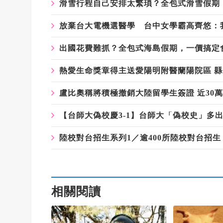
滑雪行程自己安排太繁瑣？全包式滑雪假期
放棄台大電機選醫學 台中女學霸高齊悠：
出國花費難抓？全包式海島假期，一價搞定
熱愛生命獎章得主送愛陽明附醫蘭陽院區 縣
盧比奧稱將積極撤銷大陸留學生簽證 近30
【台師大偽校慶3-1】台師大「偽校史」多出
陸校對台招生系列1／逾400所陸校對台招
相關閱讀