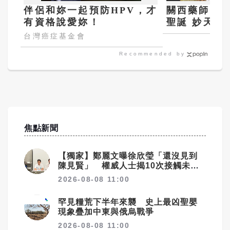
伴侶和妳一起預防HPV，才
關西藥師佛
有資格說愛妳！
聖誕 妙天禪
傳佛妙心
台灣癌症基金會
Recommended by
焦點新聞
【獨家】鄭麗文曝徐欣瑩「還沒見到
陳見賢」 權威人士揭10次接觸未
果：整合最後一哩路
2026-08-08 11:00
罕見糧荒下半年來襲 史上最凶聖嬰
現象疊加中東與俄烏戰爭
2026-08-08 11:00