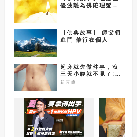
優波離為佛陀理髮的
故事
【佛典故事】 師父領
進門 修行在個人
起床就先做件事，沒
三天小腹就不見了!
肚子一天天變小！
新素簡