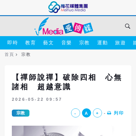
即時
教育
藝文
音樂
宗教
運動
旅遊
首頁
宗教
【禪師說禪】破除四相 心無
諸相 超越意識
2026-05-22 09:57
宗教
列印
-
A
+