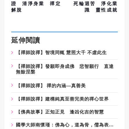
證 清淨身業 禪定
死輪迴苦 淨化業
解脫
識 靈性成就
延伸閱讀
【禪師說禪】智境同輒 慧照大千 不虛此生
【禪師說禪】發願即身成佛 悲智願行 直達
無餘涅槃
【禪師說禪】 禪的內涵—真善美
【禪師說禪】建構純真至善完美的禪心世界
【佛典故事】正知正見 逢凶化吉的智慧
國學大師南懷瑾：佛為心，道為骨，儒為表，大度看世界