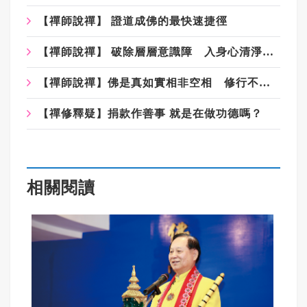
【禪師說禪】 證道成佛的最快速捷徑
【禪師說禪】 破除層層意識障 入身心清淨智慧門
【禪師說禪】佛是真如實相非空相 修行不應落入斷滅相
【禪修釋疑】捐款作善事 就是在做功德嗎？
相關閱讀