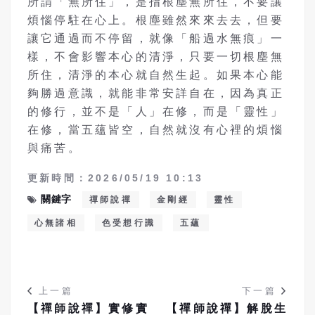
所謂「無所住」，是指根塵無所住，不要讓
煩惱停駐在心上。根塵雖然來來去去，但要
讓它通過而不停留，就像「船過水無痕」一
樣，不會影響本心的清淨，只要一切根塵無
所住，清淨的本心就自然生起。如果本心能
夠勝過意識，就能非常安詳自在，因為真正
的修行，並不是「人」在修，而是「靈性」
在修，當五蘊皆空，自然就沒有心裡的煩惱
與痛苦。
更新時間：2026/05/19 10:13
關鍵字
禪師說禪
金剛經
靈性
心無諸相
色受想行識
五蘊
上一篇
下一篇
【禪師說禪】實修實
【禪師說禪】解脫生