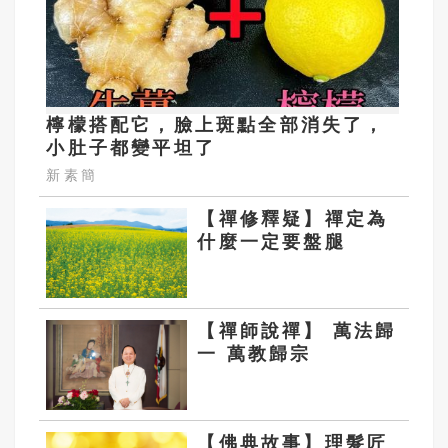
檸檬搭配它，臉上斑點全部消失了，
小肚子都變平坦了
新素簡
【禪修釋疑】禪定為
什麼一定要盤腿
【禪師說禪】 萬法歸
一 萬教歸宗
【佛典故事】理髮匠