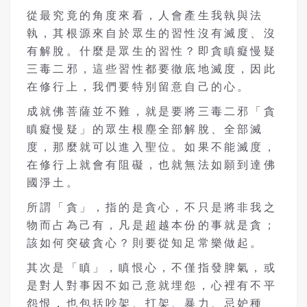
從最究竟的角度來看，人會產生我執與法
執，其根源來自於眾生的習性沒有滅度、沒
有解脫。什麼是眾生的習性？即貪瞋癡慢疑
三毒二邪，這些習性都要徹底地滅度，因此
在修行上，我們要特別留意自己的心。
成就佛菩薩並不難，就是要將三毒二邪「貪
瞋癡慢疑」的眾生根塵全部解脫、全部滅
度，那麼就可以進入聖位。如果不能滅度，
在修行上就會有阻礙，也就無法如願到達佛
國淨土。
所謂「貪」，指的是貪心，不只是將非我之
物而占為己有，凡是超越本份的事就是貪；
該如何突破貪心？則要從知足常樂做起。
其次是「瞋」，瞋恨心，不僅指發脾氣，或
是對人對事因不如己意就埋怨，心裡有不平
怨恨，也包括吵架、打架、暴力、忌妒種