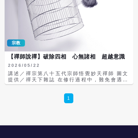
宗教
【禪師說禪】破除四相 心無諸相 超越意識
2026/05/22
講述／禪宗第八十五代宗師悟覺妙天禪師 圖文
提供／禪天下雜誌 在修行過程中，難免會遇到
許多意識的障礙，因為在修行的階段都是「眾
生」，當然就會有許多的無常、生滅現象，以
及很多的障礙。這些障礙來自於意識，也就是
1
偏見，而偏見往往又是由執著所造成，因此
「執著」是修行人最大的敵人。 在成佛之前，
最大的障礙就是自己，因為人心無常，想來想
去的，會想出一堆障礙來自我困擾，甚至還會
因此生起傲慢心、懷疑心，或是想不開，滿腦
子負面思想。 這種心理的障礙，嚴格來說，等