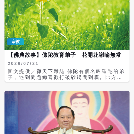
宗教
【佛典故事】佛陀教育弟子 花開花謝喻無常
2026/07/21
圖文提供／禪天下雜誌 佛陀有個名叫羅陀的弟
子，遇到問題總喜歡打破砂鍋問到底。比方有
一次他問：「佛陀時常開示『人生無常』，到
底什麼是『無常』啊？」 這個問題看似簡單，
卻是很重要的修行觀念，就因為它太平常了，
很難用一般言語說破，於是佛就用譬喻來解
說。 佛先反問羅陀：「你知道什麼是『色、
受、想、行、識』五蘊無常嗎？」 羅陀答：
「老實說，我並不懂，我每天看到很多東西都
是一樣的，並沒有變，怎麼說是無常呢？」 佛
陀再問：「你看過花開的樣子嗎？」 「看