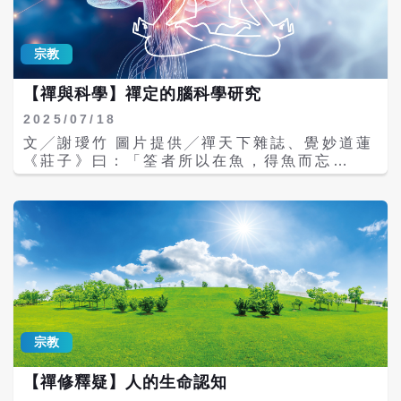
我淨」的境界。 眾生心相 我執法執 釋迦牟
獄界，這樣當然會遇到很多的不如意或是災
尼佛在菩提樹下證道時，曾感慨地說：「眾生
難。 當心靈處在這種多災多難的環境之中，想
皆有如來德性，不能成佛的原因，就是因為我
要求得什麼福報都是不可能的，因此，一定要
宗教
執與法執」，而人之所以會有我執與法執，就
設法將心靈層次提升到「無我」境界，也就是
是受困於貪瞋癡慢疑三毒二邪，心住四相，所
無有得失的境界，那麼自然會有大福報。 我們
【禪與科學】禪定的腦科學研究
以不得解脫。 《心經》上也說：「觀自在菩
常會看到社會上有很多人都很不幸，或是災難
薩，行深般若波羅蜜多時，照見五蘊皆空，度
頻頻，這是因為他們的心靈已經墮落到「人」
2025/07/18
一切苦厄」，就是告訴我們，人間的一切煩惱
界以下，如果能把心安定下來，就可以讓心靈
文╱謝璦竹 圖片提供╱禪天下雜誌、覺妙道蓮
痛苦，心的一切感受，都是來自於「我」的執
提升，得到平靜與安詳。這要怎麼做？最好的
《莊子》曰：「筌者所以在魚，得魚而忘
著，也就是「我相」，如果能夠超越「我」，
方法就是禪定。 細胞再生的條件──身心清淨
筌。」這是比喻悟道者忘其形骸，與釋迦牟尼
遠離我相，那什麼煩惱也不會住進我們的心，
一部機器如果缺少一顆螺絲，就不能繼續操
佛開示的「法尚應捨，何況非法」，有異曲同
修行人應該要有這種認知。 而法執是什麼？即
作，同樣的，人體的某個細胞如果發生病變，
工之妙；但這種修道的境界，在當代物質主義
是對「法」的執著，凡事一定要照自己的方法
也會影響整體的健康。 如何讓老化、退化的細
籠罩下，人們不能體會，以致今日「得魚忘
來做，依自己得來的知識或經驗，作為判斷衡
胞再生，繼續保持原有的功能？完全在於自己
筌」的用法，竟與莊子原意大相徑庭。 生物體
量的標準，不知變通，無法對事物做全盤了
的「心」清不清淨。因為只有清淨的心，才能
出於生存本能，不斷強化人我之別。從這一點
解，是一種所知的障礙。 從最究竟的角度來
讓細胞具有再生的條件，如果心不清淨、不自
來看，人類與動物的差別真的不大。然而，宗
看，人會產生我執與法執，其根源來自於眾生
在，煩惱多多，就會產生一種壓迫感，而細胞
教家說人類有靈魂，靈魂或靈性才是生命的主
的習性沒有滅度、沒有解脫。什麼是眾生的習
是不可能在這種環境再生的，所以要以清淨、
體。靈性究竟如何影響人類的命運？我們是否
性？即貪瞋癡慢疑三毒二邪，這些習性都要徹
自在、快樂的心，來對待體內的細胞、器官、
可以從大腦的運作來探究靈性、或是精神體的
宗教
底地滅度，因此在修行上，我們要特別留意自
內臟以及骨骼等等。 人體本來就是由物質與慾
存在呢？ 現代腦科學研究發現，人類大腦有所
己的心。 成就佛菩薩並不難，就是要將三毒二
望所組成的意識世界，我們要讓意識與心靈圓
謂「生存本能」，對於痛苦的記憶會牢記於
邪「貪瞋癡慢疑」的眾生根塵全部解脫、全部
【禪修釋疑】人的生命認知
融一體，讓身心時常保持在清淨、智慧的心靈
心，一旦遇到類似的情境，就會不經思索立刻
滅度，那麼就可以進入聖位。如果不能滅度，