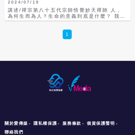
世界。 那要怎麼做？就是從意識界透過潛意識
2024/07/19
行動，也就是「打或逃（fight or flight）」
在修行上就會有阻礙，也就無法如願到達佛國
界，最後到達光明的心靈世界；也就是要讓意
模式。不過，近年關於禪定的科學研究愈來愈
講述/禪宗第八十五代宗師悟覺妙天禪師 人，
淨土。 所謂「貪」，指的是貪心，不只是將非
識及潛意識都成為真空，即「無我」狀態，這
多，不約而同發現禪定對於大腦與身心帶來許
為何生而為人？生命的意義到底是什麼？ 我們
我之物而占為己有，凡是超越本份的事就是
樣才能到達智慧的心靈世界。 進入心靈世界
多好的作用，可以解脫上述生存本能。 前陽明
的色身、這個人體是怎麼來的？首先是因緣關
貪；該如何突破貪心？則要從知足常樂做起。
開發本有的智慧 不論做任何事，都要突破重重
交大電機系教授羅佩禎，長期研究禪定對大腦
係，有因緣就有因果關係，先有了父母的陽性
其次是「瞋」，瞋恨心，不僅指發脾氣，或是
的關卡，這些關卡只要有智慧，都可以克服。
的影響，她深深感悟：《金剛經》與《心經》
與陰性關係，才有自己的靈體附在上面，這個
1
對人對事因不如己意就埋怨，心裡有不平怨
同樣的，想要擁有健康的身體，也必須突破生
將是未來腦科學的重要文獻，可以引領人類升
靈體帶著「魂」，魂包括了所有前世累積而來
恨，也包括吵架、打架、暴力、忌妒種種，都
理的障礙，即使生病了，也要讓它可以自動痊
級到更高智能、往更高層次的新世界發展。
的神識，附在靈體之上，就是俗稱的靈魂。 靈
是瞋恨。要破除瞋心，就要從心中發起清淨的
癒。如何訓練自己這個能力？「禪定」是不錯
「10幾年前，我在國際學術會議上就大膽地這
魂投胎之後，「無始」、「無明」就在母胎裡
慈悲心、法喜心，讓心得到平和，瞋心就能破
的方法。 因為禪定的定力如果足夠，就會在無
樣說。」她認為，禪的宇宙光能可以讓大腦升
面結成胎，在母體裡面成長，除了有生理現
除。 第三是「癡」，癡心，什麼是癡心？就是
形中產生一股克服生理障礙的力量，不但可以
級，擺脫生存模式的宿命。 大腦的生存本能
象，還有神識。慢慢長大以後，有了五官，加
迷惑執著於某一種習性，比如像不良的習性或
應付很多突如其來的狀況，也可以克服生活上
打或逃模式 遇到比自己弱的就打，遇到比自己
上原來的意識、神識，「六入（眼、耳、鼻、
習慣，或是迷信某種邪教。又或者有些人為了
的盲點，幫助我們事半功倍。 禪定時，最好一
強的就逃，這就是大腦的預設模式：打或逃。
舌、身、意）」就完成了，最後「色、受、
滿足自己的欲望，或心理的期望，到廟裡去求
坐下來就保持身體不動，雖然這是外在表現出
至於如何判定對手的強弱？這決定於大腦的情
想、行、識」五蘊形成，便呱呱墜地。 一個人
神明保佑，請神明幫助他完成願望，這也是一
來的定力，但要靠內在的定力來維持。 至於定
緒中心杏仁核，以及管理短期記憶的海馬迴。
生活在人間，離不開五蘊的活動，在往生前，
種癡心。 如何超越不當的癡心，就是要有智
在那裡做什麼？有什麼用？當定力養成以後，
《心經》云：「觀自在菩薩，行深般若波羅蜜
應該要把所有的責任盡除，但很多人心裡所想
慧，不要迷信，要正信，信仰正教、正法，修
如果有一天遇到不幸的事情時，這股定力可以
多時，照見五蘊皆空，度一切苦厄。」羅佩禎
的，並沒有得到圓滿，「受、想、行、識」都
清淨法，然後超脫。 第四是「慢」，傲慢心，
讓自己保持鎮定而不會慌亂，甚至還可以挽救
是禪宗第八十五代宗師悟覺妙天禪師的弟子，
沒有空掉，就變成沒完沒了的輪迴，所以神識
比如有些人少年得志，有很高的地位或是財
生命；比方在失火的時候。 如果平常就養成定
法號覺妙道蓮，在妙天禪師的協助下，道蓮過
又附在靈體上面，愈附愈多，然後隨著自己這
富，或在 修行上稍有心得，認為自己所擁有的
力，在危急時就會知道如何去克服困難，包括
去曾長期研究禪定對大腦的影響與作用，包括
些神識的輕重，又投胎到不同的法界去。 其
超越別人，就看輕別人。 如何降伏慢心？唯有
意識、潛在意識的層層困難；也可以讓自己的
關於愛傳媒
隱私權保護
服務條款
個資保護聲明
不少全球首見的科學發現。 《心經》如同《金
實，每個人都有佛性，只是因為這些神識的關
我們養成高貴的品格，像佛陀一樣的莊嚴，在
生理與心理取得平衡，得到身心的健康與自
剛經》的摘要，《金剛經》開示的「無所住而
係，遮蔽住了自己的靈光（我們的靈體本來就
人間就會顯現出尊貴、謙卑、圓融的氣質，就
聯絡我們
在；這就是禪的圓融與和平。 有了這些基礎以