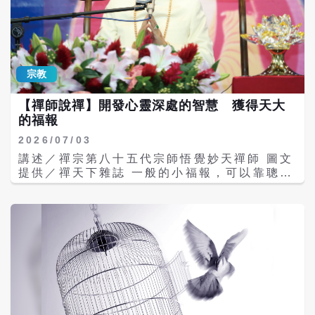
過。」 「那麼在花還盛開之前含苞的樣子，你
也看過嗎？」 「看過啊！可是花開的時候是
花，沒開的時候，或是花謝了，也還是花
啊！」 「對，都是花，但它在過程中卻不一
樣。」 「我還是不懂。」 「那是因為你沒有
宗教
用心。當你看到花開，有沒有想過『花為什麼
會開』？看到含苞的花，有沒有想過『它為什
【禪師說禪】開發心靈深處的智慧 獲得天大
麼會含苞』？還有它的樣子在各個過程中有什
的福報
麼不同？在含苞之前又是什麼呢？」 羅陀回
答：「所有的花都是由種子發芽的啊！」 「沒
2026/07/03
錯！所有的花都是由種子發芽的；當種子入了
講述／禪宗第八十五代宗師悟覺妙天禪師 圖文
土，接受陽光、土壤、水份各種滋潤後，發了
提供／禪天下雜誌 一般的小福報，可以靠聰明
芽，然後含苞、開花、凋謝，變成種子，又落
才智或自我努力來求取， 但如果要求取大福
入土中，這就是一種無常的循環。」 「噢！這
報，就要靠智慧了。 什麼樣的智慧呢？就是要
太深奧了，佛陀，我要怎麼體會呢？」 佛陀
能夠通達心靈，因為天大的福報就在心靈深
說：「你看，花的種子從入土、發芽、開花、
處。 只要是人，都希望求得福報，過著順遂的
凋謝，一直到結籽，因為受到陽光、土壤、水
生活。一般的小福報，可以靠聰明才智或是自
等各種因緣和合，才能完成整個過程。這就像
我的努力來求取，但如果要求取大福報，就要
人生的各個階段也會因各種不同的因緣而有不
靠智慧了。什麼樣的智慧呢？就是要能夠通達
同的變化，可見一切事物都沒有恆常之相；等
心靈，因為天大的福報就在心靈深處，可是大
到人死了，這些意識、煩惱、感受也會跟著一
部分的人都只在心外的小福報爭奪得失。 一切
起到下一世去；這就是無常。」 佛陀將人生無
無「我」 自由自在 如果一天到晚只想著自己