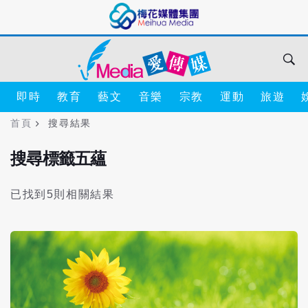
即時
教育
藝文
音樂
宗教
運動
旅遊
首頁
搜尋結果
搜尋標籤五蘊
已找到5則相關結果