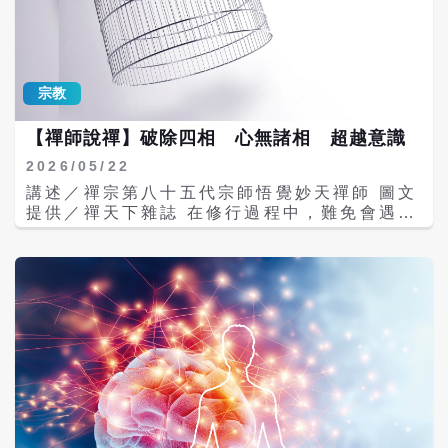
常的道理比喻成物質現象，是要告訴我們世間
的小福報，就是有「我」的存在，既然有
所有的一切，無一不在遷徙變化中，如果能真
「我」的意念，就會有利害關係，一旦有了利
正體會無常，凡事抱持無常觀，人生其實沒什
害關係，就容易與人發生衝突或是對立。 眾所
麼好計較的，若能做到與人無爭、與事無爭、
周知的《心經》是這麼說的：「觀自在菩薩，
與世無爭，人生也不會有迷惑、痛苦了。
宗教
行深般若波羅蜜多時，照見五蘊皆空，度一切
苦厄。」觀世音菩薩是因為得到大自在而成就
【禪師說禪】破除四相 心無諸相 超越意識
菩薩果位，祂是如何得到大自在的？就是「行
深般若波羅蜜多，照見五蘊皆空，度一切苦
2026/05/22
厄」，意思是說，當祂禪定到最清淨的時候，
講述／禪宗第八十五代宗師悟覺妙天禪師 圖文
發現所有的五蘊（色受想行識）都不見了，因
提供／禪天下雜誌 在修行過程中，難免會遇到
而超越一切苦厄。 由此可知，人生的痛苦都是
許多意識的障礙，因為在修行的階段都是「眾
來自於「色受想行識」的意識作用，也就是有
生」，當然就會有許多的無常、生滅現象，以
「我」的存在；因為有「我」，才會有煩惱、
及很多的障礙。這些障礙來自於意識，也就是
痛苦與病痛，如果「無我」，就會很自在、很
偏見，而偏見往往又是由執著所造成，因此
自由，觀世音菩薩就是參到這個大智慧而得到
「執著」是修行人最大的敵人。 在成佛之前，
大自在。 佛教把整個宇宙分成十個法界，由上
最大的障礙就是自己，因為人心無常，想來想
往下依次是佛、菩薩、緣覺、聲聞、天、人、
去的，會想出一堆障礙來自我困擾，甚至還會
阿修羅、畜生、餓鬼和地獄，後六者就是所謂
因此生起傲慢心、懷疑心，或是想不開，滿腦
的「六道輪迴」。如果我們每天都很自在，就
子負面思想。 這種心理的障礙，嚴格來說，等
是身在福報當中，反之，如果很苦悶，煩惱很
於是「地獄」。一位修行者，則會將煩惱、痛
多，就表示內在的心靈處於「人」界，甚至在
苦等等知識層面的困擾，轉變為心靈上「常樂
「人」以下的阿修羅界、畜生界、餓鬼界、地