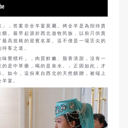
菜」，答案非全羊宴莫屬。烤全羊是為招待貴
佳餚。最早起源於西北遊牧民族，以前只供貴
了最高規格的迎賓名菜。這不僅是一場舌尖的
的待客之道。
的味覺標杆」，肉質鮮嫩、脂香清甜，沒有一
吃的是中草藥，喝的是泉水。」正因如此，才
味。如今，這份來自西北的天然饋贈，被端上
全羊宴。