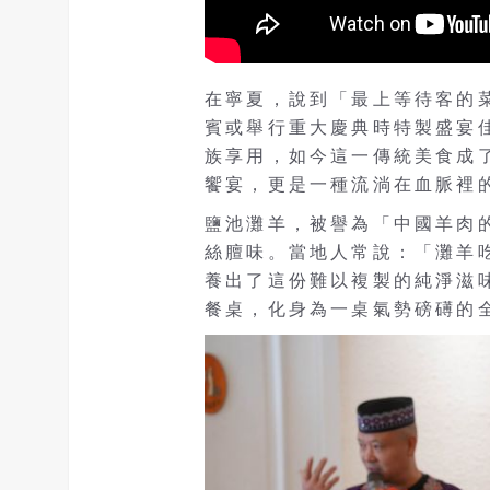
在寧夏，說到「最上等待客的
賓或舉行重大慶典時特製盛宴
族享用，如今這一傳統美食成
饗宴，更是一種流淌在血脈裡
鹽池灘羊，被譽為「中國羊肉
絲膻味。當地人常說：「灘羊
養出了這份難以複製的純淨滋
餐桌，化身為一桌氣勢磅礡的