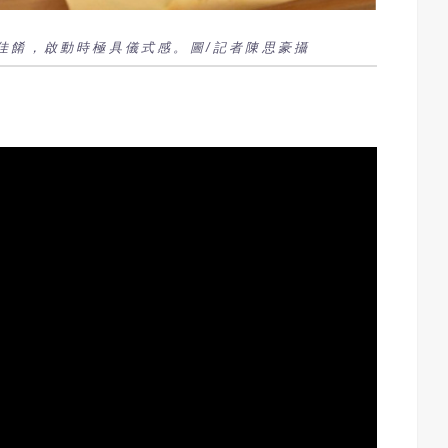
佳餚，啟動時極具儀式感。圖/記者陳思豪攝