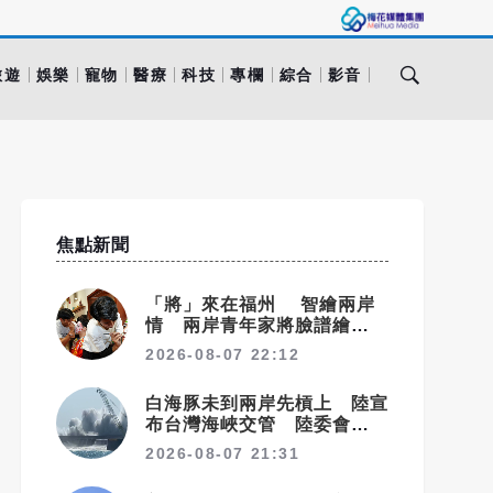
旅遊
娛樂
寵物
醫療
科技
專欄
綜合
影音
焦點新聞
「將」來在福州 智繪兩岸
情 兩岸青年家將臉譜繪畫大
賽在福州開幕
2026-08-07 22:12
白海豚未到兩岸先槓上 陸宣
布台灣海峽交管 陸委會：不
勞費心
2026-08-07 21:31