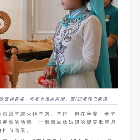
歌聲與舞姿，將餐會推向高潮。圖/記者陳思豪攝
於當歸羊或火鍋羊肉、羊排，但在寧夏，全羊
表迎賓的熱情，一個個回族姑娘的優美歌聲與
會推向高潮。