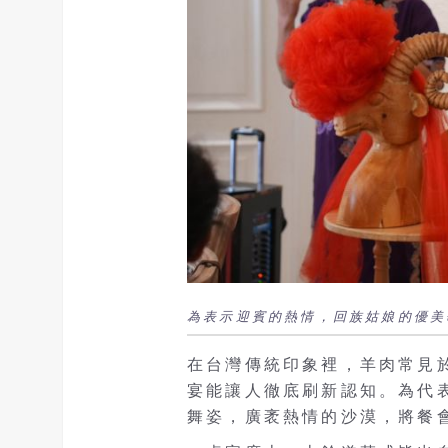
為表示迎賓的熱情，回族姑娘的優美
在台灣傳統印象裡，羊肉常見
宴能讓人徹底刷新認知。為代
舞姿，廣袤熱情的沙漠，將餐