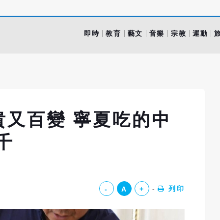
即時
教育
藝文
音樂
宗教
運動
貴又百變 寧夏吃的中
千
列印
-
A
+