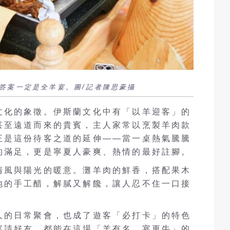
答案一定是全羊宴。圖/記者陳思豪攝
文化的象徵。伊斯蘭文化中有「以羊迎客」的
甚至遠道而來的貴賓，主人家常以烹製羊肉款
正是這份待客之道的延伸——當一桌熱氣騰騰
的滿足，更是寧夏人豪爽、熱情的最好註腳。
清風與陽光的暖意。灘羊肉的鮮香，搭配果木
地的手工醋，解膩又解饞，讓人忍不住一口接
人的日常聚會，也成了遊客「必打卡」的特色
宴請好友，都能在這場「羊有名，宴更牛」的