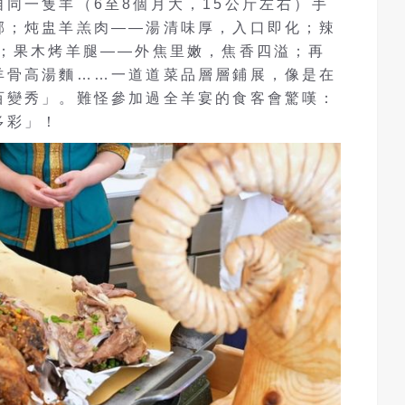
同一隻羊（6至8個月大，15公斤左右）手
郁；炖盅羊羔肉——湯清味厚，入口即化；辣
伴；果木烤羊腿——外焦里嫩，焦香四溢；再
羊骨高湯麵……一道道菜品層層鋪展，像是在
百變秀」。難怪參加過全羊宴的食客會驚嘆：
多彩」！