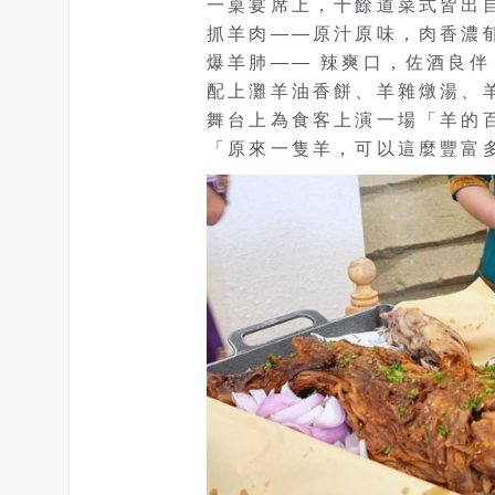
一桌宴席上，十餘道菜式皆出自
抓羊肉——原汁原味，肉香濃
爆羊肺—— 辣爽口，佐酒良
配上灘羊油香餅、羊雜燉湯、
舞台上為食客上演一場「羊的
「原來一隻羊，可以這麼豐富