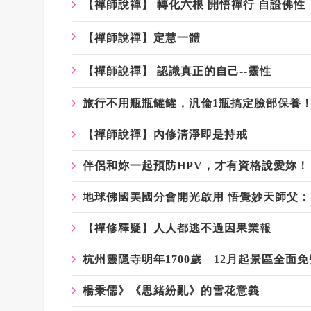
【禪師說禪】 轉化六根 開悟禪行 自證佛性
【禪師說禪】定慧一體
【禪師說禪】 認識真正的自己--靈性
旅行不用瓶瓶罐罐，汎倫1瓶搞定臉部保養
【禪師說禪】內修清淨即是持戒
伴侶和妳一起預防HPV，才有資格說愛妳！
地球佛國美國分會開光啟用 悟覺妙天師父
【禪修釋疑】人人都逃不過因果業報
杭州靈隱寺明年1700歲 12月起景區全面免
楊秉儒》《思緒紛亂》的雪花意義