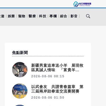
旅遊
娛樂
寵物
醫療
科技
專欄
綜合
影音
焦點新聞
新疆男童追車送小羊 展現牧
區真誠人情味 「富貴羊」也
成遊客最愛伴手禮
2026-08-06 08:15
以武會友 共譜青春篇章 第
三屆兩岸跆拳道交流賽開賽
2026-08-06 01:50