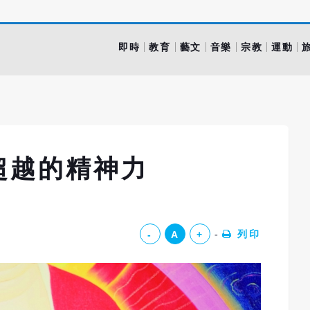
即時
教育
藝文
音樂
宗教
運動
超越的精神力
列印
-
A
+