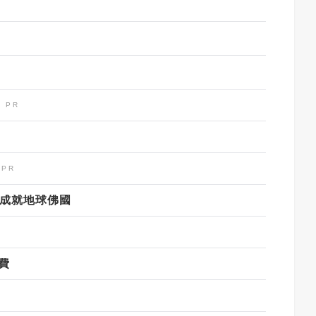
！
：成就地球佛國
費