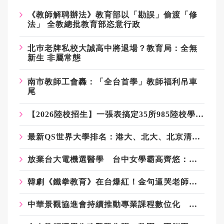
《教師解聘辦法》教育部以「勘誤」偷渡「修
法」 全教總批教育部恣意行政
北巿老牌私校大誠高中將退場？教育局：全無
新生 非屬常態
南市教師工會轟：「全台首學」教師福利吊車
尾
【2026陸校招生】一張表搞定35所985陸校學測門檻、錄取名額！武漢大學等3校免面試
最新QS世界大學排名：港大、北大、北京清華擠進前20強 台大第54名
放棄台大電機選醫學 台中女學霸高齊悠：我更想治癒人心
韓劇《鐵拳教育》在台爆紅！金句逼哭老師 作家：戳中教育現場最深的痛
中華景觀協進會持續推動專業課程數位化 厚植人才