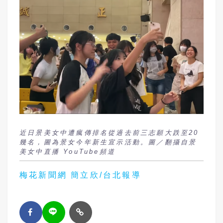
近日景美女中遭瘋傳排名從過去前三志願大跌至20
幾名，圖為景女今年新生宣示活動。圖／翻攝自景
美女中直播 YouTube頻道
梅花新聞網 簡立欣/台北報導