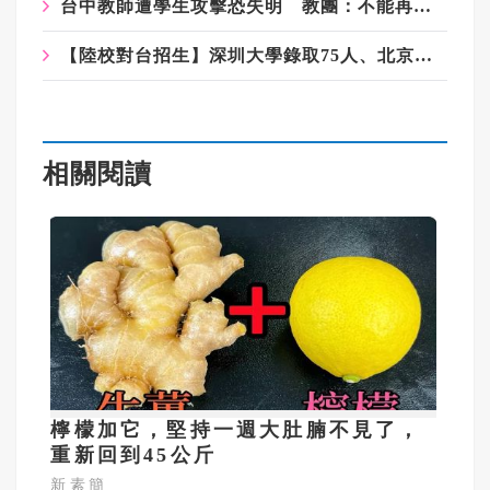
台中教師遭學生攻擊恐失明 教團：不能再讓老師用肉身擋危險
【陸校對台招生】深圳大學錄取75人、北京郵電大學錄取雄中、建中、中一中生
相關閱讀
檸檬加它，堅持一週大肚腩不見了，
重新回到45公斤
新素簡