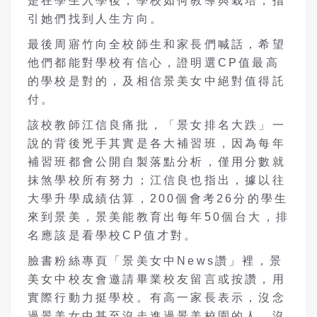
是在學生入學後，學校如何教導與栽培，指
引她們找到人生方向。
最後周寤竹向全校師生和家長們喊話，希望
他們都能對學校有信心，證明選CP值最高
的學校是對的，及相信景美女中絕對值得託
付。
該校教師江信良痛批，「景女排名大跌」一
說的背後兇手其實是各大補習班，因為每年
補習班都會公開自製落點分析，僅用分數就
抹煞學校所有努力；江信良也指出，據以往
大學升學成績估算，200個會考26分的學生
來到景美，景美能教育出每年50個台大，排
名應該是看學校CP值才對。
臉書粉絲專頁「景美女中News讚」裡，景
美女中校友會邀請畢業校友留言或按讚，用
實際行動力挺學校。有高一家長表示，沒念
過景美女中甚至沒走進過景美校園的人，沒