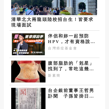
清華北大兩龍頭陸校招台生！皆要求
現場面試
伴侶和妳一起預防
HPV，才有資格說愛
妳！
台灣癌症基金會
腹部脂肪的「剋星」
找到了，常吃這幾
物，吃走大肚囊，瘦
新素簡
出小蠻腰
台企銀前董事王哲男
訃聞 子孫皆掛日本
名引側目：原來是日
本遺族