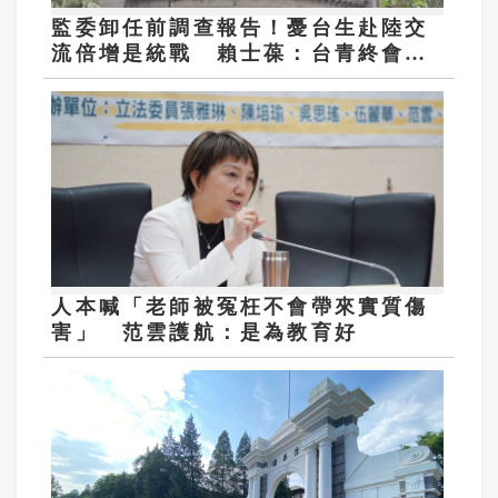
監委卸任前調查報告！憂台生赴陸交
流倍增是統戰 賴士葆：台青終會認
清台獨手段
人本喊「老師被冤枉不會帶來實質傷
害」 范雲護航：是為教育好