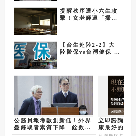
提醒秩序遭小六生攻
擊！女老師遭「掃把
刺眼」恐失明 網質
疑「共融教育」
【台生赴陸2-2】大
陸醫保vs台灣健保 主
旨大不同
公務員報考數創新低！外界
立即諮詢HP
憂錄取者素質下降 銓敘部
康最好的投
長提數據反駁
嫌晚！
台灣癌症基金會