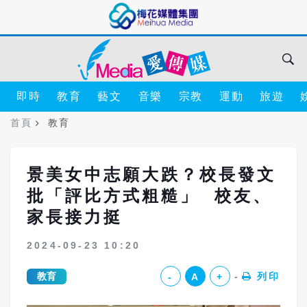
即時
教育
藝文
音樂
宗教
運動
旅遊
首頁
教育
景美女中志願大跌？校長發文
批「評比方式粗糙」 校友、
家長接力挺
2024-09-23 10:20
教育
列印
-
A
+