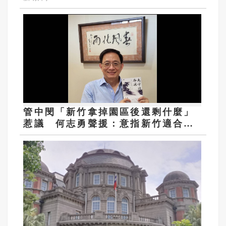
管中閔「新竹拿掉園區後還剩什麼」
惹議 何志勇聲援：意指新竹適合創
新