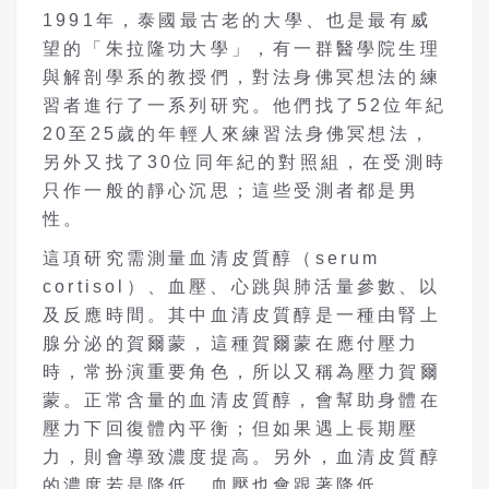
1991年，泰國最古老的大學、也是最有威
望的「朱拉隆功大學」，有一群醫學院生理
與解剖學系的教授們，對法身佛冥想法的練
習者進行了一系列研究。他們找了52位年紀
20至25歲的年輕人來練習法身佛冥想法，
另外又找了30位同年紀的對照組，在受測時
只作一般的靜心沉思；這些受測者都是男
性。
這項研究需測量血清皮質醇（serum
cortisol）、血壓、心跳與肺活量參數、以
及反應時間。其中血清皮質醇是一種由腎上
腺分泌的賀爾蒙，這種賀爾蒙在應付壓力
時，常扮演重要角色，所以又稱為壓力賀爾
蒙。正常含量的血清皮質醇，會幫助身體在
壓力下回復體內平衡；但如果遇上長期壓
力，則會導致濃度提高。另外，血清皮質醇
的濃度若是降低，血壓也會跟著降低。