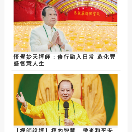
悟覺妙天禪師：修行融入日常 造化豐
盛智慧人生
【禪師說禪】禪的智慧 帶來和平安