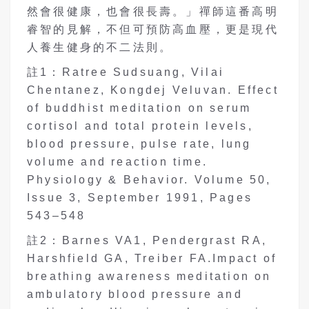
然會很健康，也會很長壽。」禪師這番高明
睿智的見解，不但可預防高血壓，更是現代
人養生健身的不二法則。
註1：Ratree Sudsuang, Vilai
Chentanez, Kongdej Veluvan. Effect
of buddhist meditation on serum
cortisol and total protein levels,
blood pressure, pulse rate, lung
volume and reaction time.
Physiology & Behavior. Volume 50,
Issue 3, September 1991, Pages
543–548
註2：Barnes VA1, Pendergrast RA,
Harshfield GA, Treiber FA.Impact of
breathing awareness meditation on
ambulatory blood pressure and