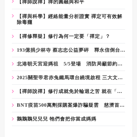
【禪師說禪】禪的圓融與和平
【禪與科學】經絡能量分析證實 禪定可有效解
除毒癮
【禪修釋疑】修行為何一定要「禪定」？
193億捐少林寺 蔡志忠公益夢碎 釋永信倒台後捐贈去向成問號
北港朝天宮迎媽祖 5/5登場 消防局籲節約炮仗
2025關聖帝君赤兔鐵馬環台繞境啟程 三大文化盛會 傳揚關公忠義精神
【禪師說禪】修行成就免於輪迴之苦 就在「人」 這個十法界轉輪台
BNT疫苗500萬劑採購案爆詐騙疑雲 慈濟首發聲明：痛心遺憾 配合司法將追究權益
鵝鵝鵝兒兒兒 牠們會把你當成媽媽