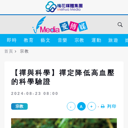
即時
教育
藝文
音樂
宗教
運動
旅遊
首頁
宗教
【禪與科學】禪定降低高血壓
的科學驗證
2024-08-23 08:00
宗教
列印
-
A
+