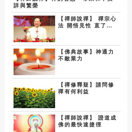
詳與繁榮
【禪師說禪】 禪宗心
法 開悟見性 直了成
佛
【佛典故事】神通力
不敵業力
【禪修釋疑】請問修
禪有何利益
【禪師說禪】 證道成
佛的最快速捷徑