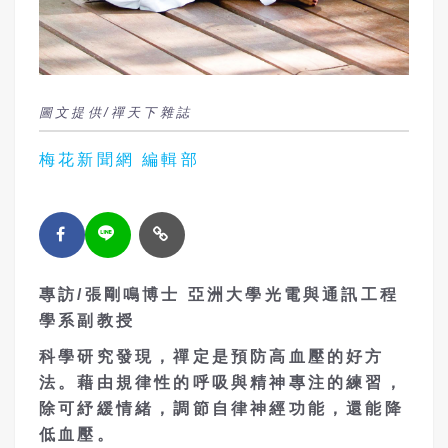
圖文提供/禪天下雜誌
梅花新聞網 編輯部
專訪
/
張剛鳴博士
亞洲大學光電與通訊工程
學系副教授
科學研究發現，禪定是預防高血壓的好方
法。藉
由
規律性的呼吸與
精神
專注
的
練習，
除
可
紓
緩情緒，調節自律神經功能，
還
能降
低血壓。