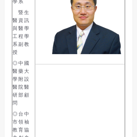
學系
暨生
醫資訊
與醫學
工程學
系副教
授
◎中國
醫藥大
學附設
醫院醫
研部顧
問
◎台中
市領袖
教育協