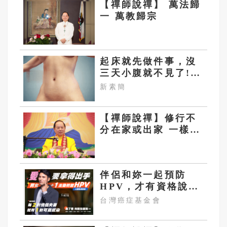
【禪師說禪】 萬法歸
一 萬教歸宗
起床就先做件事，沒
三天小腹就不見了!
肚子一天天變小！
新素簡
【禪師說禪】修行不
分在家或出家 一樣可
以成就
伴侶和妳一起預防
HPV，才有資格說愛
妳！
台灣癌症基金會