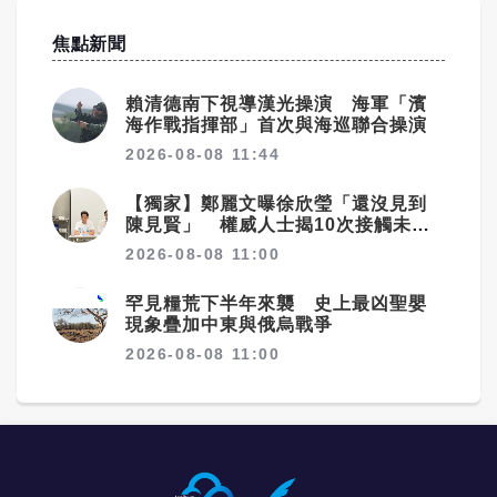
焦點新聞
賴清德南下視導漢光操演 海軍「濱
海作戰指揮部」首次與海巡聯合操演
2026-08-08 11:44
【獨家】鄭麗文曝徐欣瑩「還沒見到
陳見賢」 權威人士揭10次接觸未
果：整合最後一哩路
2026-08-08 11:00
罕見糧荒下半年來襲 史上最凶聖嬰
現象疊加中東與俄烏戰爭
2026-08-08 11:00