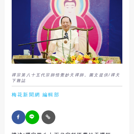
禪宗第八十五代宗師悟覺妙天禪師。圖文提供/禪天
下雜誌
梅花新聞網 編輯部