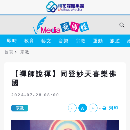
即時
教育
藝文
音樂
宗教
運動
旅遊
首頁
宗教
【禪師說禪】同登妙天喜樂佛
國
2024-07-28 08:00
宗教
列印
-
A
+