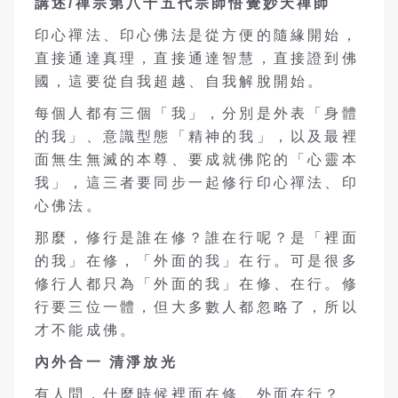
講述
/
禪宗第八十五代宗師悟覺妙天禪師
印心禪法、印心佛法是從方便的隨緣開始，
直接通達真理，直接通達智慧，直接證到佛
國，這要從自我超越、自我解脫開始。
每個人都有三個「我」，分別是外表「身體
的我」、意識型態「精神的我」，以及最裡
面無生無滅的本尊、要成就佛陀的「心靈本
我」，這三者要同步一起修行印心禪法、印
心佛法。
那麼，修行是誰在修？誰在行呢？是「裡面
的我」在修，「外面的我」在行。可是很多
修行人都只為「外面的我」在修、在行。修
行要三位一體，但大多數人都忽略了，所以
才不能成佛。
內外合一
清淨放光
有人問，什麼時候裡面在修、外面在行？