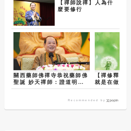
【禪師說禪】人為什
麼要修行
關西藥師佛禪寺恭祝藥師佛
【禪修釋疑
聖誕 妙天禪師：證道明師
就是在做功
傳佛妙心
Recommended by