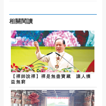
相關閱讀
【禪師說禪】禪是無盡寶藏 讓人獲
益無窮