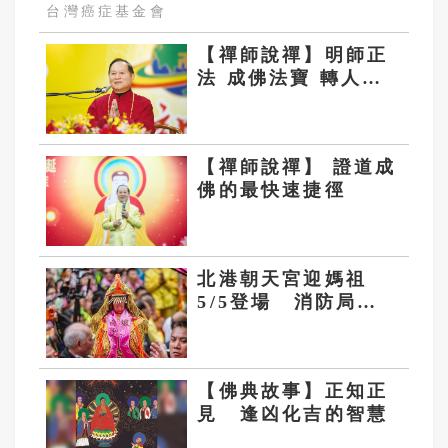
台灣癌症基金會
【禪師說禪】明師正
法 成佛法寶 轉人心
為禪心
【禪師說禪】 證道成
佛的最快速捷徑
北港朝天宮迎媽祖
5/5登場 消防局籲
節約炮仗
【佛典故事】正知正
見 逢凶化吉的智慧