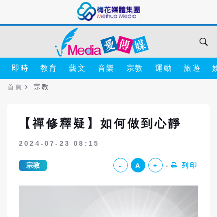
即時
教育
藝文
音樂
宗教
運動
旅遊
首頁
宗教
【禪修釋疑】如何做到心靜
2024-07-23 08:15
宗教
列印
-
A
+