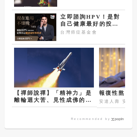
立即諮詢HPV！是對
自己健康最好的投
資，把握現在不嫌
台灣癌症基金會
晚！
【禪師說禪】「精神力」是
報復性熬夜 
離輪迴大苦、見性成佛的要
安達人壽 安心
件
Recommended by