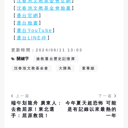
【
沈春池文教基金會官網
】
【
沈春池文教基金會臉書
】
【
遷台官網
】
【
遷台臉書
】
【
遷台
YouTube
】
【
遷台
LINE@
】
更新時間：2024/06/11 13:03
關鍵字
搶救遷台歷史記憶庫
沈春池文教基金會
大陳島
童養媳
上一篇
下一篇
端午划龍舟 廣東人：
今年夏天超恐怖 可能
去救屈原！東北選
是有記錄以來最熱的
手：屈原救我！
一年