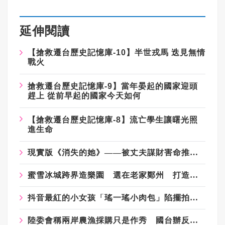
延伸閱讀
【搶救遷台歷史記憶庫-10】半世戎馬 迭見無情
戰火
搶救遷台歷史記憶庫-9】當年晏起的國家迎頭
趕上 從前早起的國家今天如何
【搶救遷台歷史記憶庫-8】流亡學生讓曙光照
進生命
現實版《消失的她》——被丈夫謀財害命推落懸崖到重生的王暖暖
蜜雪冰城跨界造樂園 選在老家鄭州 打造中國迪士尼？
抖音最紅的小女孩「瑤一瑤小肉包」陷擺拍爭議 已停更1個月
陸委會稱兩岸農漁採購只是作秀 國台辦反擊：言而有信、採購正積極推進