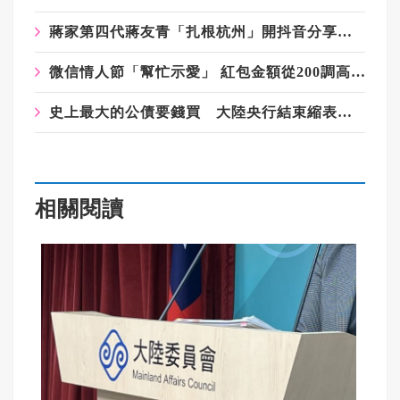
蔣家第四代蔣友青「扎根杭州」開抖音分享創業與生活
微信情人節「幫忙示愛」 紅包金額從200調高為520元
史上最大的公債要錢買 大陸央行結束縮表 7月淨投2千億給券商
相關閱讀