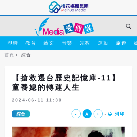
即時
教育
藝文
音樂
宗教
運動
旅遊
首頁
綜合
【搶救遷台歷史記憶庫-11】
童養媳的轉運人生
2024-06-11 11:30
綜合
列印
-
A
+