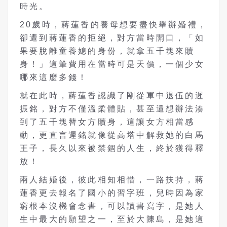
時光。
20歲時，蔣蓮香的養母想要盡快舉辦婚禮，
卻遭到蔣蓮香的拒絕，對方當時開口，「如
果要脫離童養媳的身份，就拿五千塊來贖
身！」這筆費用在當時可是天價，一個少女
哪來這麼多錢！
就在此時，蔣蓮香認識了剛從軍中退伍的遲
振銘，對方不僅溫柔體貼，甚至還想辦法湊
到了五千塊替女方贖身，這讓女方相當感
動，更直言遲銘就像從高塔中解救她的白馬
王子，長久以來被禁錮的人生，終於獲得釋
放！
兩人結婚後，彼此相知相惜，一路扶持，蔣
蓮香更去報名了國小的習字班，兒時因為家
窮根本沒機會念書，可以讀書寫字，是她人
生中最大的願望之一，至於大陳島，是她這