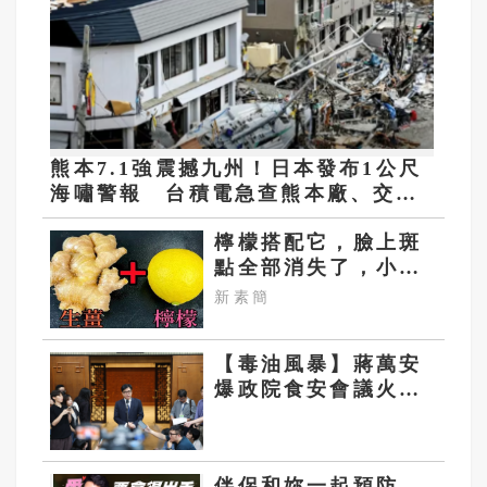
熊本7.1強震撼九州！日本發布1公尺
海嘯警報 台積電急查熊本廠、交通
一度停擺
檸檬搭配它，臉上斑
點全部消失了，小肚
子都變平坦了
新素簡
【毒油風暴】蔣萬安
爆政院食安會議火藥
味！陳其邁怒問
「20％誰定的？」現
場無人敢回答
伴侶和妳一起預防