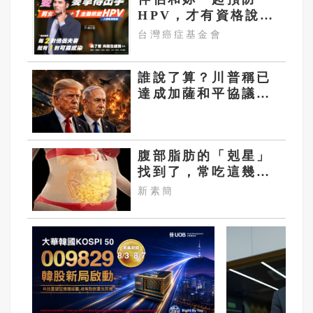
HPV，才有資格說愛
妳！
台灣癌症基金會
誰說了算？川普稱已
達成加薩和平協議
以色列：已拒絕提案
腹部脂肪的「剋星」
找到了，常吃這幾
物，吃走大肚囊，瘦
新素簡
出小蠻腰