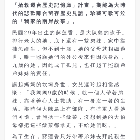
「搶救遷台歷史記憶庫」計畫，期能為大時
代的悲歡離合留存歷史見證，珍藏可歌可泣
的「我家的兩岸故事」。
民國29年出生的蔣蓮香，是大陳島的孩子。
排行老大的她，底下還有一雙弟妹，家中靠
捕魚維生，但不到十歲，她的父母就相繼過
世，唯一照顧她們的外公後來也因病身故，
九歲的她，因此成了孤兒，也扛起了照顧弟
弟妹妹的責任。
講起媽媽的坎坷身世，女兒遲玲起相當感
慨：「我媽媽9歲的時候，就一個人帶著弟
妹，靠著善心人士救助，有一餐沒一餐的生
活。那時候大陳島上有部隊，有些軍人看她
們可憐，會施捨一些飯菜，沒想到她的大伯
母卻把這些飯菜都拿走，不給她們吃。」
為了生存，蔣蓮香只好帶著弟妹去拜託親生