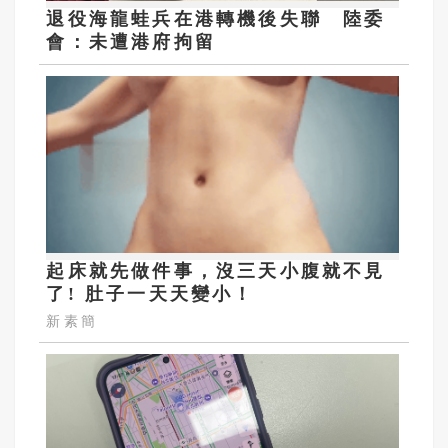
退役海龍蛙兵在港轉機後失聯 陸委
會：未遭港府拘留
起床就先做件事，沒三天小腹就不見
了! 肚子一天天變小！
新素簡