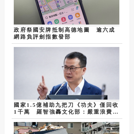
政府祭國安牌抵制高德地圖 逾六成
網路負評劍指數發部
國家1.5億補助九把刀《功夫》僅回收
1千萬 羅智強轟文化部：嚴重浪費公
帑