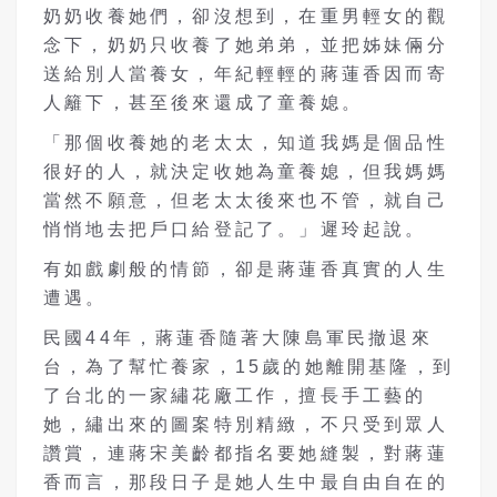
奶奶收養她們，卻沒想到，在重男輕女的觀
念下，奶奶只收養了她弟弟，並把姊妹倆分
送給別人當養女，年紀輕輕的蔣蓮香因而寄
人籬下，甚至後來還成了童養媳。
「那個收養她的老太太，知道我媽是個品性
很好的人，就決定收她為童養媳，但我媽媽
當然不願意，但老太太後來也不管，就自己
悄悄地去把戶口給登記了。」遲玲起說。
有如戲劇般的情節，卻是蔣蓮香真實的人生
遭遇。
民國44年，蔣蓮香隨著大陳島軍民撤退來
台，為了幫忙養家，15歲的她離開基隆，到
了台北的一家繡花廠工作，擅長手工藝的
她，繡出來的圖案特別精緻，不只受到眾人
讚賞，連蔣宋美齡都指名要她縫製，對蔣蓮
香而言，那段日子是她人生中最自由自在的