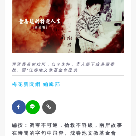
蔣蓮香身世坎坷，自小失恃，寄人籬下成為童養
媳。圖/沈春池文教基金會提供
梅花新聞網 編輯部
編按：凋零不可逆，搶救不容緩，兩岸故事
在時間的字句中飛奔。沈春池文教基金會