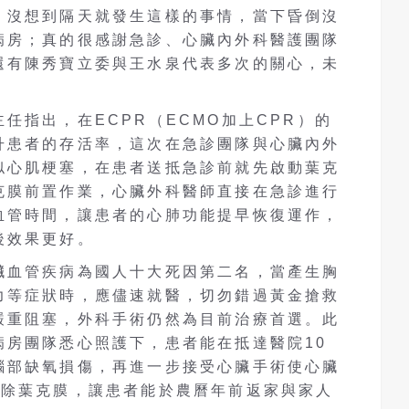
，沒想到隔天就發生這樣的事情，當下昏倒沒
病房；真的很感謝急診、心臟內外科醫護團隊
還有陳秀寶立委與王水泉代表多次的關心，未
。
任指出，在ECPR（ECMO加上CPR）的
升患者的存活率，這次在急診團隊與心臟內外
似心肌梗塞，在患者送抵急診前就先啟動葉克
克膜前置作業，心臟外科醫師直接在急診進行
血管時間，讓患者的心肺功能提早恢復運作，
後效果更好。
臟血管疾病為國人十大死因第二名，當產生胸
力等症狀時，應儘速就醫，切勿錯過黃金搶救
嚴重阻塞，外科手術仍然為目前治療首選。此
病房團隊悉心照護下，患者能在抵達醫院10
腦部缺氧損傷，再進一步接受心臟手術使心臟
移除葉克膜，讓患者能於農曆年前返家與家人