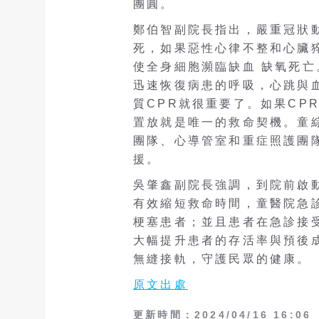
團圓。
鄭伯智副院長指出，嚴重冠狀
死，如果惡性心律不整和心臟
使全身細胞瀕臨缺血 缺氧死
迅速恢復病患的呼吸，心跳與
質CPR就很重要了。如果CP
置放就是唯一的救命契機。童
團隊、心導管室和重症照護團
援。
吳肇鑫副院長強調，到院前啟
有效縮短救命時間，童醫院急
梗塞患者；並且患者在急診接受
大幅提升患者的存活率與預後
無縫接軌，守護民眾的健康。
原文出處
更新時間：2024/04/16 16:06