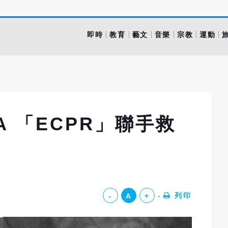
即時
教育
藝文
音樂
宗教
運動
A 「ECPR」聯手救
列印
-
A
+