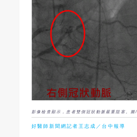
影像檢查顯示，患者雙側冠狀動脈嚴重阻塞。圖
好醫師新聞網記者王志成／台中報導