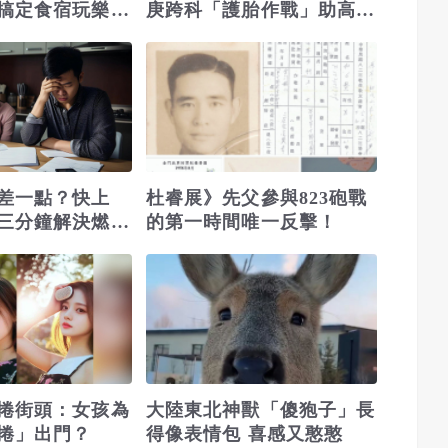
搞定食宿玩樂，
庚跨科「護胎作戰」助高風
！
險孕婦迎新生
差一點？快上
杜睿展》先父參與823砲戰
三分鐘解決燃眉
的第一時間唯一反擊！
捲街頭：女孩為
大陸東北神獸「傻狍子」長
捲」出門？
得像表情包 喜感又憨憨