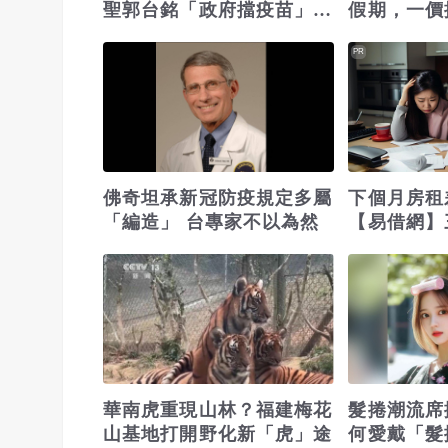
聖郭台銘「政府擋疫苗」貼
假期，一價
文：大小姐說不要買
省錢更省心
PR
佛奇坦承新冠防疫規定多屬
下個月房租
「編造」 台專家不以為然
【易借網】
之急
華南虎重現山林？福建梅花
髮捲潮流席
山基地打開野化新「虎」途
何愛戴「髮