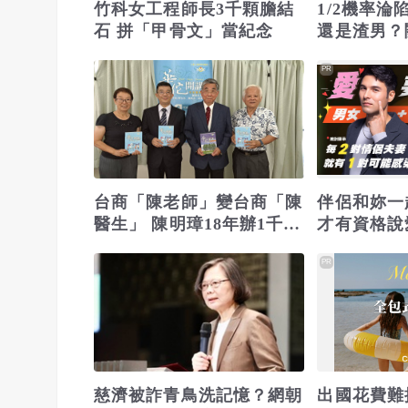
竹科女工程師長3千顆膽結
1/2機率
石 拼「甲骨文」當紀念
還是渣男？
PR
台商「陳老師」變台商「陳
伴侶和妳一
醫生」 陳明璋18年辦1千場
才有資格說
健康講座
PR
慈濟被詐青鳥洗記憶？網朝
出國花費難