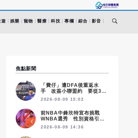
旅遊
娛樂
寵物
醫療
科技
專欄
綜合
影音
焦點新聞
「費仔」遭DFA後重返水
手 改簽小聯盟約 要從3A
拚回大聯盟
2026-08-09 15:02
前NBA中鋒坎特宣布挑戰
WNBA選秀 性別資格引爆
爭議
2026-08-09 14:36