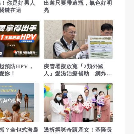
淪陷！你是好男人
出遊只要帶這瓶，氣色好明
關鍵在這
亮
起預防HPV，
疾管署擬放寬「2類外國
愛妳！
人」愛滋治療補助 網炸
鍋：全民健保變全球健保
抓？全包式海島
透析媽咪奇蹟產女！基隆長