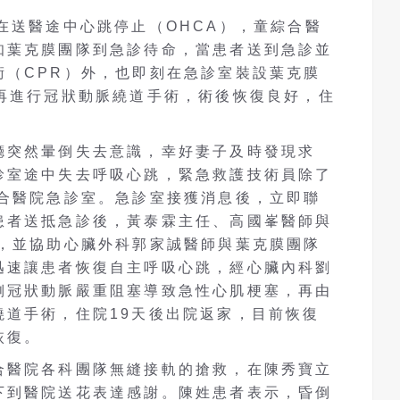
在送醫途中心跳停止（OHCA），童綜合醫
知葉克膜團隊到急診待命，當患者送到急診並
術（CPR）外，也即刻在急診室裝設葉克膜
，再進行冠狀動脈繞道手術，術後恢復良好，住
廳突然暈倒失去意識，幸好妻子及時發現求
診室途中失去呼吸心跳，緊急救護技術員除了
綜合醫院急診室。急診室接獲消息後，立即聯
患者送抵急診後，黃泰霖主任、高國峯醫師與
救，並協助心臟外科郭家誠醫師與葉克膜團隊
迅速讓患者恢復自主呼吸心跳，經心臟內科劉
側冠狀動脈嚴重阻塞導致急性心肌梗塞，再由
繞道手術，住院19天後出院返家，目前恢復
恢復。
合醫院各科團隊無縫接軌的搶救，在陳秀寶立
下到醫院送花表達感謝。陳姓患者表示，昏倒