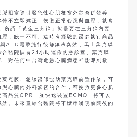
動脈阻塞除引發急性心肌梗塞外常會併發猝
猝停不立即矯正，恢復正常心跳與血壓，就會
亡。所謂「黃金三分鐘」就是要在三分鐘內要
血壓，缺一不可。這時有經驗的醫師執行高品
R與AED電擊施行後都無法奏效，馬上葉克膜
綜合醫院擁有24小時運作的急診室、葉克膜
隊，對任何中台灣危急心臟病患都能即刻救
動葉克膜、急診醫師協助葉克膜前置作業，可
診與心臟內外科緊密的合作，可挽救更多心肌
高品質CPR，並快速裝置ECMO，將可以
成效。未來童綜合醫院將不斷串聯院前院後的