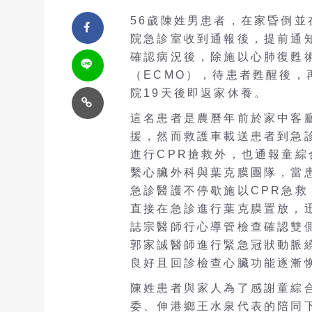
56歲陳姓男患者，在家昏倒並
院急診室收到通報後，提前通
確認病況後，除施以心肺復甦
（ECMO），待患者甦醒後
院19天後即返家休養。
這名患者是農曆年前於家中客
援，然而救護車載送患者到急
進行CPR搶救外，也通報童
繫心臟外科與葉克膜團隊，當
急診醫護不停歇施以CPR急
直接在急診進行葉克膜置放，
誌宗醫師行心導管檢查確認雙
郭家誠醫師進行緊急冠狀動脈
良好且回診檢查心臟功能逐漸
陳姓患者與家人為了感謝童綜
委、伸港鄉王水泉代表的陪同