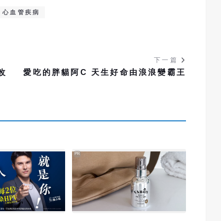
心血管疾病
下一篇
改
愛吃的胖貓阿C 天生好命由浪浪變霸王
PR