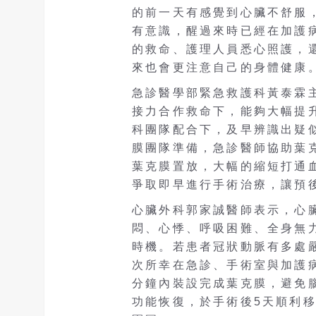
的前一天有感覺到心臟不舒服
有意識，醒過來時已經在加護
的救命、護理人員悉心照護，
來也會更注意自己的身體健康
急診醫學部緊急救護科黃泰霖主
接力合作救命下，能夠大幅提
科團隊配合下，及早辨識出疑
膜團隊準備，急診醫師協助葉
葉克膜置放，大幅的縮短打通
爭取即早進行手術治療，讓預
心臟外科郭家誠醫師表示，心
悶、心悸、呼吸困難、全身無
時機。若患者冠狀動脈有多處
次所幸在急診、手術室與加護
分鐘內裝設完成葉克膜，避免
功能恢復，於手術後5天順利