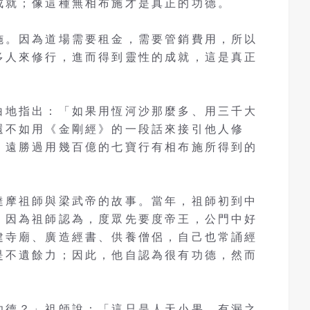
成就；像這種無相布施才是真正的功德。
施。因為道場需要租金，需要管銷費用，所以
多人來修行，進而得到靈性的成就，這是真正
白地指出：「如果用恆河沙那麼多、用三千大
還不如用《金剛經》的一段話來接引他人修
，遠勝過用幾百億的七寶行有相布施所得到的
達摩祖師與梁武帝的故事。當年，祖師初到中
。因為祖師認為，度眾先要度帝王，公門中好
建寺廟、廣造經書、供養僧侶，自己也常誦經
是不遺餘力；因此，他自認為很有功德，然而
功德？」祖師說：「這只是人天小果，有漏之