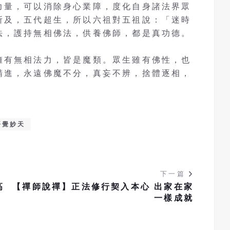
力量，可以消除身心業障，度化自身諸法界眾
所及，五代超生，所以六祖對五祖說：「迷時
法，護持無相佛法，供養佛師，都是真功德。
擁有無相法力，皆是魔類。眾生雖有佛性，也
精進，永遠佛魔不分，真妄不辨，捨體逐相，
悟覺妙天
下一篇
高
【禪師說禪】正法修行契入本心 出家在家
一樣成就