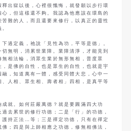
假釋出獄以後，心裡很懺悔，就發願以步行環
個心，但這樣還不夠。我認為他應該在環島的
些苦難的人，而且還要來修行，以真正的靈性
義。
」下過定義，祂說「見性為功，平等是德」。
一切無明，消累世業障。業障清淨，才能見到
轉無相法輪，消眾生業於無形無相，普度眾
性，是佛的自性，也是眾生的自性，也就是宇
圓融，知道萬有一體，感受同體大悲，心中一
相、人相、眾生相、壽者相」四相，是真平等
夠成就。如何莊嚴萬德？就是要圓滿四大功
及過去累世的修行功德；二是「行」的功德，
、護持正法…等；三是禪定功德，只有在禪定
成佛；四是與上師相應之功德，修無相佛法，