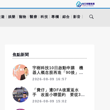
旅遊
娛樂
寵物
醫療
科技
專欄
綜合
影音
焦點新聞
宇樹科技10日啟動申購 機
器人概念股再造「90後」富
翁群
2026-08-09 16:57
「費仔」遭DFA後重返水
手 改簽小聯盟約 要從3A
拚回大聯盟
2026-08-09 15:02