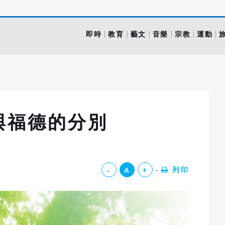
即時
教育
藝文
音樂
宗教
運動
與福德的分別
列印
-
A
+