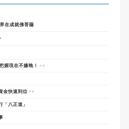
境界在成就佛菩薩
身
，把握現在不嫌晚！
資金快速到位
行「八正道」
事