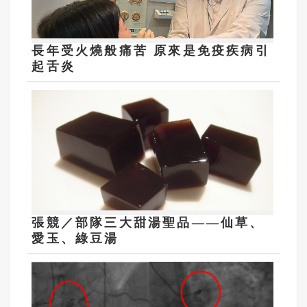
長年受火燒般痛苦 原來是免疫疾病引
起舌炎
張競／部隊三大甜湯聖品——仙草、
愛玉、綠豆湯