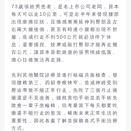
73歲張姓男患者，是名上市公司老闆，原本
每天可以走10公里，可是近半年來發現腰部
出現痠痛症狀，且痛感漸漸延伸到臀部及左
右兩大腿後側，甚至有時連小腿都出現不舒
服，造成行走不到500公尺就必須停下休
息，還要揉捏、按摩或敲打臀部才能再走幾
百公尺，讓原本喜歡旅遊的張男情緒低落、
擔心往後無法再走路。
先到其他醫院診療並進行核磁共振檢查，發
現腰椎第三、四節脊椎狹窄，造成神經受到
壓迫導致不能正常行走，先吃了三個月止痛
藥還是不見改善，雖然害怕手術並若手術失
敗會一輩子坐輪椅，但考量當下每天都要吃
藥還不能行走的形況，權衡未來正常生活的
重要性，因此各處了解並探聽各式手術治療
方式。