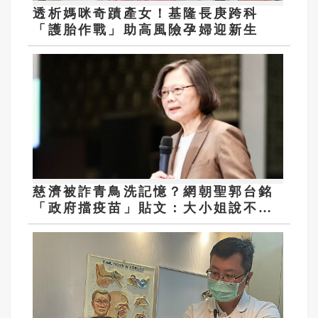
透析媽咪奇蹟產女！基隆長庚跨科
「護胎作戰」助高風險孕婦迎新生
慈濟被詐青鳥洗記憶？網朝聖郭台銘
「政府擋疫苗」貼文：大小姐說不要
買