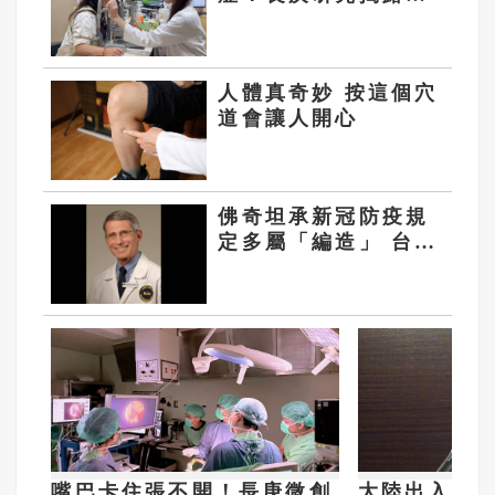
恐是自體免疫疾病前
兆
人體真奇妙 按這個穴
道會讓人開心
佛奇坦承新冠防疫規
定多屬「編造」 台專
家不以為然
嘴巴卡住張不開！長庚微創
大陸出入境新