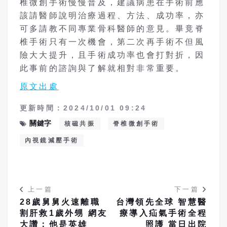
椎微創手術慢慢普及，建議病患在手術前應
該請醫師說明治療過程、方法、成功率，亦
可多請教不同專業骨科醫師的意見。畢竟脊
椎手術只有一次機會，第二次再手術不但風
險大大提升，且手術成功率也會打對折，因
此事前的諮詢與了解就相對非常重要。
原文出處
更新時間：2024/10/01 09:24
關鍵字
核磁共振
脊椎微創手術
內視鏡減壓手術
上一篇
下一篇
28歲舅舅火速離職
台灣領先全球 智慧醫
割肝救1歲外甥 網友
療導入疝氣手術全程
大讚：他是英雄
照護 當日出院