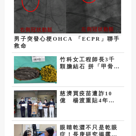
男子突發心梗OHCA 「ECPR」聯手
救命
竹科女工程師長3千
顆膽結石 拼「甲骨
文」當紀念
慈濟買疫苗遭詐10
億 楊渡重貼4年前
文章痛批：若非政府
阻擋會這樣嗎？
眼睛乾澀不只是乾眼
症！長庚研究揭露：