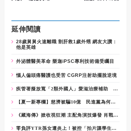
延伸閱讀
28歲舅舅火速離職 割肝救1歲外甥 網友大讚：
他是英雄
外泌體醫美革命 樂迦iPSC專利技術備受矚目
惱人偏頭痛醫護也受苦 CGRP注射助擺脫逆境
疾管署擬放寬「2類外國人」愛滋治療補助 網炸鍋：全民健保變全球健保
【夏一新專欄】慈濟被騙10億 民進黨為何急著把箭射回台中？
《藏海傳》掀收視狂潮 主配角演技爆發 肖戰不是第一
零負評YTR孫女遭炎上！被控「拍片讓學生請客」...她怒還原真相