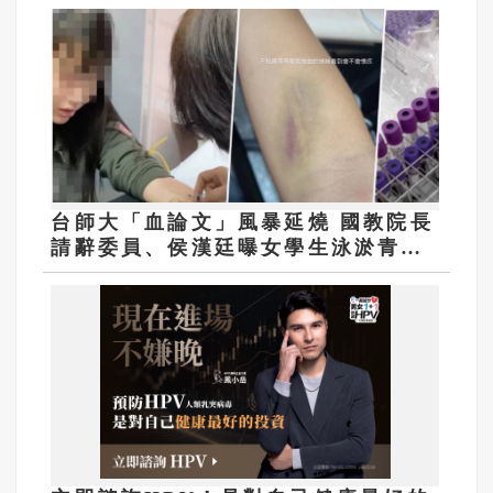
台師大「血論文」風暴延燒 國教院長
請辭委員、侯漢廷曝女學生泳淤青雙
臂