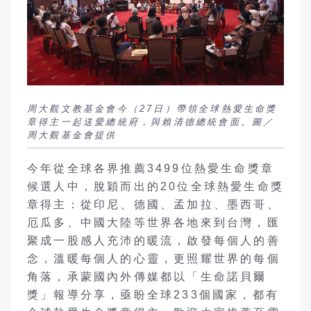
周大觀文教基金會今（27日）帶領全球熱愛生命獎
章得主一起送愛總統府，與賴清德總統會面。圖／
周大觀基金會提供
今年從全球各界推薦3499位熱愛生命獎章
候選人中，脫穎而出的20位全球熱愛生命獎
章得主：從印尼、德國、孟加拉、墨西哥、
厄瓜多、中國大陸等世界各地來到台灣，匯
聚成一股感人充沛的暖流，啟發每個人的善
念，溫暖每個人的心靈，更照耀世界的每個
角落，承蒙國內外傳媒都以「生命諾貝爾
獎」報導分享，亟盼全球233個國家，都有