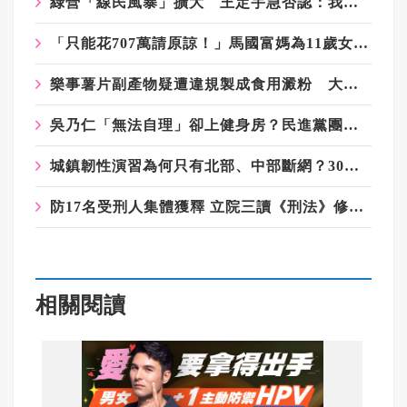
綠營「線民風暴」擴大 王定宇急否認：我不是！我沒有！
「只能花707萬請原諒！」馬國富媽為11歲女兒慶生送車送勞力士掀熱議
樂事薯片副產物疑遭違規製成食用澱粉 大陸多地查封涉案工廠
吳乃仁「無法自理」卻上健身房？民進黨團：運動有助健康、不衝突
城鎮韌性演習為何只有北部、中部斷網？30分鐘測什麼看這裡
防17名受刑人集體獲釋 立院三讀《刑法》修正案
相關閱讀