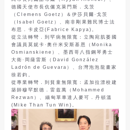
德國天使市長伉儷克萊門斯．戈茨
（Clemens Goetz）＆伊莎貝爾·戈茨
（Isabel Goetz）、南非剛果難民博士法
布思．卡皮亞(Fabrice Kapya)。
從立法轉彎．到罕病無限寬：立陶宛肌萎國
會議員莫妮卡·奧什米安斯基恩（Monika
Osmianskiene）、墨西哥八指鋼琴勇士
大衛·岡薩雷斯（David González
Ladrón de Guevara）、台灣泡泡龍畫家
徐若鈞。
從專業轉彎．到貧童無限寬：孟加拉漂校建
築師穆罕默德．雷兹萬（Mohammed
Rezwan）、緬甸單車達人麥可．丹頓溫
(Mike Than Tun Win)。