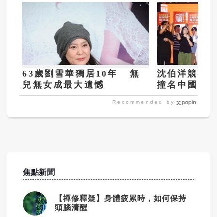
63歲劉雪華獨居10年 無
沈伯洋競選
兒無女成最大遺憾
撞名中國歌
戰台灣人？
Recommended by
焦點新聞
【禪修釋疑】身體疲累時，如何保持
頭腦清醒