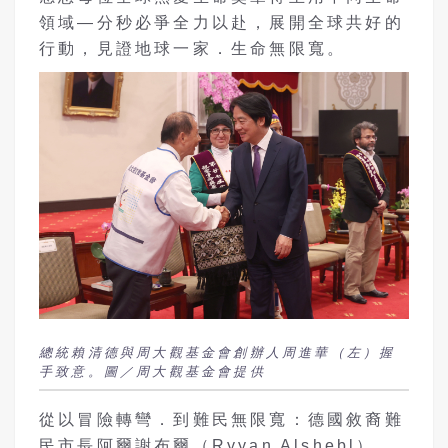
領域—分秒必爭全力以赴，展開全球共好的
行動，見證地球一家．生命無限寬。
總統賴清德與周大觀基金會創辦人周進華（左）握
手致意。圖／周大觀基金會提供
從以冒險轉彎．到難民無限寬：德國敘裔難
民市長阿爾謝布爾（Ryyan Alshebl）、