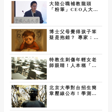
大陸公職補教龍頭
「粉筆」CEO人大演
講 大罵學生「非常
差」
博士父母覺得孩子笨
疑是抱錯？ 專家：智
力遺傳非定論
特教生刺傷年輕女老
師眼睛！人本稱「應
釐清學生情緒壓力
源」遭網罵爆
北京大學對台招生簡
章壓線公布！學測4
科頂標、名額「寧缺
毋濫」