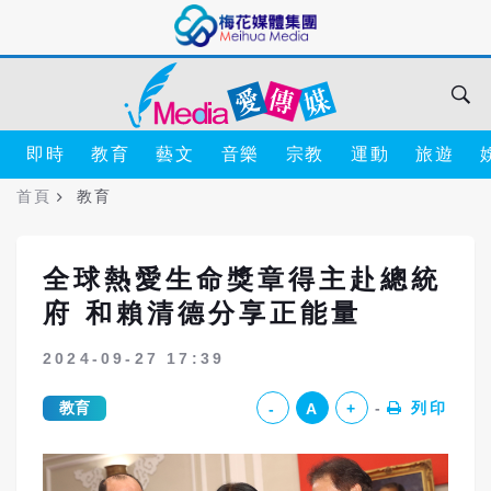
即時
教育
藝文
音樂
宗教
運動
旅遊
首頁
教育
全球熱愛生命獎章得主赴總統
府 和賴清德分享正能量
2024-09-27 17:39
教育
列印
-
A
+