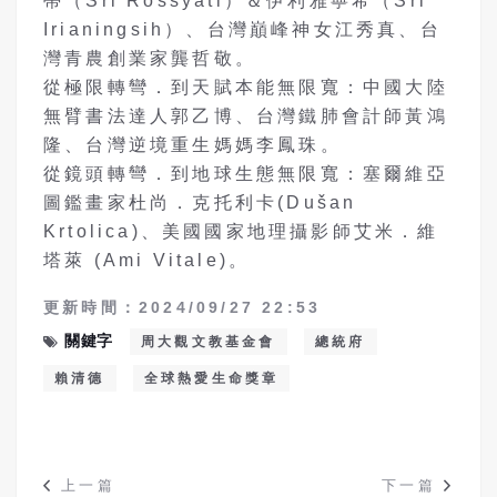
蒂（Sri Rossyati）＆伊利雅寧希（Sri
Irianingsih）、台灣巔峰神女江秀真、台
灣青農創業家龔哲敬。
從極限轉彎．到天賦本能無限寬：中國大陸
無臂書法達人郭乙博、台灣鐵肺會計師黃鴻
隆、台灣逆境重生媽媽李鳳珠。
從鏡頭轉彎．到地球生態無限寬：塞爾維亞
圖鑑畫家杜尚．克托利卡(Dušan
Krtolica)、美國國家地理攝影師艾米．維
塔萊 (Ami Vitale)。
更新時間：2024/09/27 22:53
關鍵字
周大觀文教基金會
總統府
賴清德
全球熱愛生命獎章
上一篇
下一篇