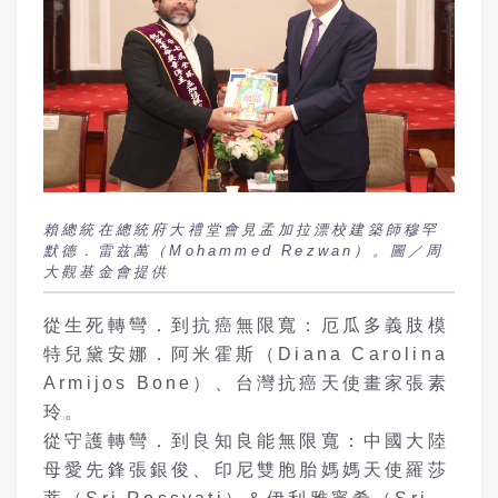
賴總統在總統府大禮堂會見孟加拉漂校建築師穆罕
默德．雷兹萬（Mohammed Rezwan）。圖／周
大觀基金會提供
從生死轉彎．到抗癌無限寬：厄瓜多義肢模
特兒黛安娜．阿米霍斯（Diana Carolina
Armijos Bone）、台灣抗癌天使畫家張素
玲。
從守護轉彎．到良知良能無限寬：中國大陸
母愛先鋒張銀俊、印尼雙胞胎媽媽天使羅莎