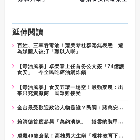
延伸閱讀
百姓、三軍吞毒油！蕭美琴社群毫無表態 還
為媒體人被打「難以入眠」
【毒油風暴】卓榮泰上任首份公文簽「74億護
食安」 今全民吃癌油網炸鍋
【毒油風暴】食安五環一場空！最強菜農：出
事只究責廠商 民眾難接受
全台最受歡迎政治人物是誰？民調：蔣萬安奪49%好感度超越賴清德
賴清德首度參與「萬鈞演練」 搭雲豹裝甲車直奔衡山指揮所
虐殺40隻倉鼠！高雄男大生辯「棍棒教育下影響」 爆料者籲「各校封殺」