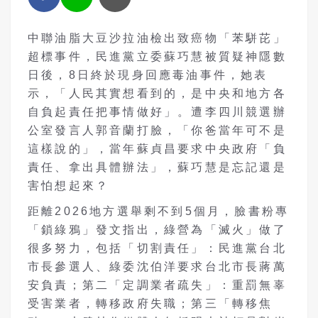
中聯油脂大豆沙拉油檢出致癌物「苯駢芘」
超標事件，民進黨立委蘇巧慧被質疑神隱數
日後，8日終於現身回應毒油事件，她表
示，「人民其實想看到的，是中央和地方各
自負起責任把事情做好」。遭李四川競選辦
公室發言人郭音蘭打臉，「你爸當年可不是
這樣說的」，當年蘇貞昌要求中央政府「負
責任、拿出具體辦法」，蘇巧慧是忘記還是
害怕想起來？
距離2026地方選舉剩不到5個月，臉書粉專
「鎖綠鴉」發文指出，綠營為「滅火」做了
很多努力，包括「切割責任」：民進黨台北
市長參選人、綠委沈伯洋要求台北市長蔣萬
安負責；第二「定調業者疏失」：重罰無辜
受害業者，轉移政府失職；第三「轉移焦