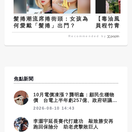
髮捲潮流席捲街頭：女孩為
【毒油風暴
何愛戴「髮捲」出門？
員程竹青懷
凶是：大陸
Recommended by
焦點新聞
10月電價凍漲？龔明鑫：顧民生穩物
價 台電上半年虧257億、政府研議撥
補
2026-08-10 14:43
李灝宇延長賽代打建功 敲致勝安再
跑回保險分 助老虎擊敗巨人