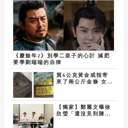
《慶餘年2》別學二皇子的心計 減肥
要學劉端端的自律
買6公克黃金戒指寄
來了兩公斤金條 女子
網購嚇到自己
【獨家】鄭麗文曝徐
欣瑩「還沒見到陳見
賢」 權威人士揭10
次接觸未果：整合最