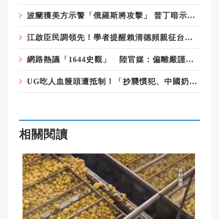
波蘭獲美方示警「俄羅斯將攻擊」 普丁暗示戰火將擴及北約
江啟臣民調領先！學者提醒賴清德頻親征台中：應先強化「這部分」
網路熱議「1644史觀」 陸官媒：偏離嚴謹歷史 干擾民族認同
UG吃人血饅頭遭抵制！「抄襲慣犯、中國奶精、老闆拔扈」黑歷史被挖出
相關閱讀