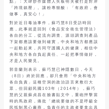
點」：大肆炒作媒體人矢板明夫被打是對岸
「跨境鎮壓」。讓粉專狠酸：「有政府，會
做事，真安心！」
對於近日毒油事件，蘇巧慧8日受訪時回
應，此事就是回到《食品安全衛生管理法》
各自的分工，從流向調查、源頭調查到產品
下架都應該要做到確實，中央和地方都應該
一起動起來，共同守護國人的健康，相信中
央和地方各自負起責任、一起把事情做好，
才是人民樂見。
郭音蘭則表示，蘇巧慧已神隱數日，今天
（8日）終於回應，卻只會用「中央和地方
各自負責」這種空洞的政治語言來敷衍大
眾，但回顧民國103年（2014年），蘇巧
慧的父親蘇貞昌在臉書貼文中，重砲抨擊當
時的馬政府，痛批「總統要做的不是呼籲全
民抵制黑心廠商，負責任的主政者要拿出具