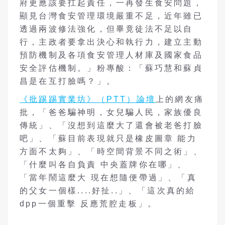
府更應該要扛起責任，一再發生食安問題，
顯見台灣食安管理環境嚴重不足，近年雖已
透過兩波修法強化，但畢竟徒法不足以自
行，主政者要拿出決心和執行力，建立主動
預防機制及各項食安管理人材庫及國家食品
安全評估機制。」粉專酸：「蘇巧慧和蘇貞
昌是在互打臉嗎？」。
《批踢踢實業坊》（PTT）論壇
上的網友痛
批，「爸爸騙神明，女兒騙人民，家族優良
傳統」、「沒想到這麼大了還會被老爸打臉
吧」、「蘇目前表現就只是橡皮圖章 能力
方面不太夠」、「時空間背景不同之術」、
「什麼叫各自負責 中央蓋牌你在哪」、
「當年鬧這麼大 現在想隨便帶過」、「真
的父女一個樣....好扯..」、「這次真的給
dpp一個重擊 反應荒腔走板」。