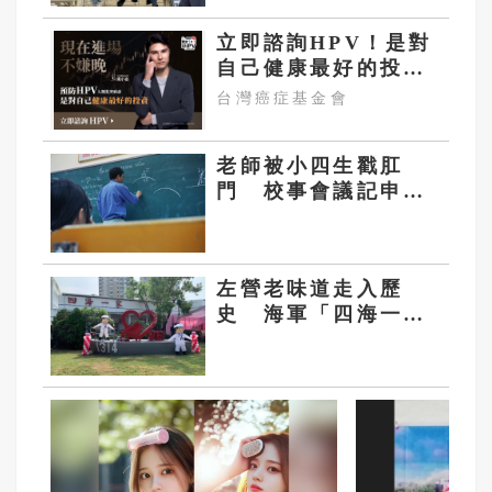
後一哩路
立即諮詢HPV！是對
自己健康最好的投
資，把握現在不嫌
台灣癌症基金會
晚！
老師被小四生戳肛
門 校事會議記申
誡：即使故意也不應
傷害學生
左營老味道走入歷
史 海軍「四海一
家」年底熄燈