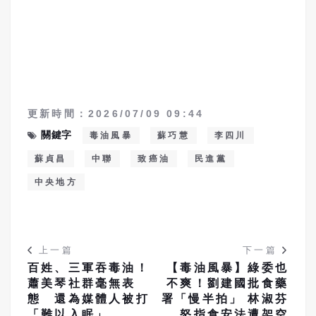
更新時間：2026/07/09 09:44
關鍵字
毒油風暴
蘇巧慧
李四川
蘇貞昌
中聯
致癌油
民進黨
中央地方
上一篇
下一篇
百姓、三軍吞毒油！
【毒油風暴】綠委也
蕭美琴社群毫無表
不爽！劉建國批食藥
態 還為媒體人被打
署「慢半拍」 林淑芬
「難以入眠」
怒指食安法遭架空