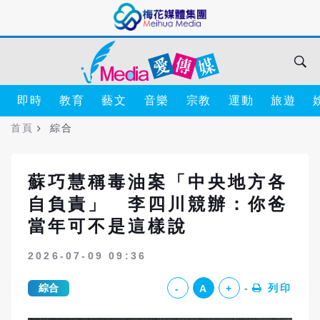
即時
教育
藝文
音樂
宗教
運動
旅遊
首頁
綜合
蘇巧慧稱毒油案「中央地方各
自負責」 李四川競辦：你爸
當年可不是這樣說
2026-07-09 09:36
綜合
列印
-
A
+