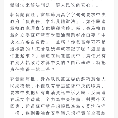
體辦法來解決問題，讓人民吃的安心」。
郭音蘭質疑，當年蘇貞昌字字句句要求中央
政府「負責任、拿出具體辦法」，如今民進
黨執政處理食安危機卻荒腔走板，身為執政
黨的立委蘇巧慧面對毒油問題卻改口要「中
央地方各自負責」，並稱「你爸當年可不是
這樣說的！怎麼沒幾年就忘記了呢？還是害
怕想起來？」難道在民進黨眼中，責任只有
在別人執政時才算中央的？自己執政，就把
責任推得一乾二淨？
郭音蘭痛批，身為執政黨立委的蘇巧慧領人
民納稅錢，不僅沒有善盡監督中央的職責、
要求中央把所有毒油資訊告訴人民，反而還
在玩文字遊戲、全力為中央護航。對照今天
回應，難道蘇巧慧是想跟民進黨立委沈伯洋
一樣，遇到毒油食安爭議只想把責任全丟給