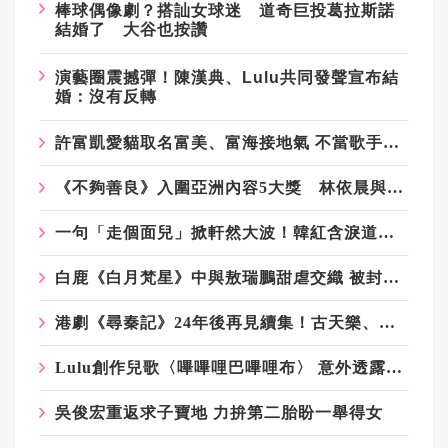
棒球偶像劇？搭訕女球迷 道奇巨投葛拉斯諾
結婚了 大谷也按讚
演藝圈震撼彈！陳漢典、Lulu共同發聲宣布結
婚：沒有反轉
許富凱愛貓取名富美、富海接地氣 不當歌手考慮轉行做美甲
《不夠善良》入圍亞洲內容5大獎 林依晨與朴寶英、周迅角逐女主獎
一句「走個面兒」掀軒然大波！韓紅含淚道歉稱退出公益 基金會回應：仍在第一線義診
白鹿《白月梵星》中與敖瑞鵬甜虐交織 被封「CP百搭體質」
港劇《尋秦記》24年後再見續集！古天樂、林峯、宣萱原班人馬合體
Lulu創作兒歌〈嗶嗶哩巴嗶哩布〉 意外透露自己守護靈是稻草人
吳俊宏重返求子寶地 力拚第二胎盼一舉得女