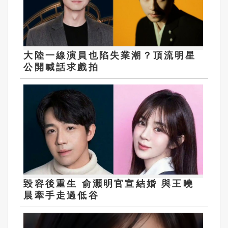
大陸一線演員也陷失業潮？頂流明星
公開喊話求戲拍
毀容後重生 俞灝明官宣結婚 與王曉
晨牽手走過低谷