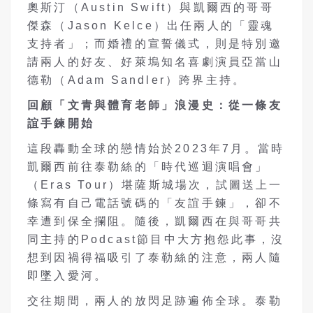
奧斯汀（Austin Swift）與凱爾西的哥哥
傑森（Jason Kelce）出任兩人的「靈魂
支持者」；而婚禮的宣誓儀式，則是特別邀
請兩人的好友、好萊塢知名喜劇演員亞當山
德勒（Adam Sandler）跨界主持。
回顧「文青與體育老師」浪漫史：從一條友
誼手鍊開始
這段轟動全球的戀情始於2023年7月。當時
凱爾西前往泰勒絲的「時代巡迴演唱會」
（Eras Tour）堪薩斯城場次，試圖送上一
條寫有自己電話號碼的「友誼手鍊」，卻不
幸遭到保全攔阻。隨後，凱爾西在與哥哥共
同主持的Podcast節目中大方抱怨此事，沒
想到因禍得福吸引了泰勒絲的注意，兩人隨
即墜入愛河。
交往期間，兩人的放閃足跡遍佈全球。泰勒