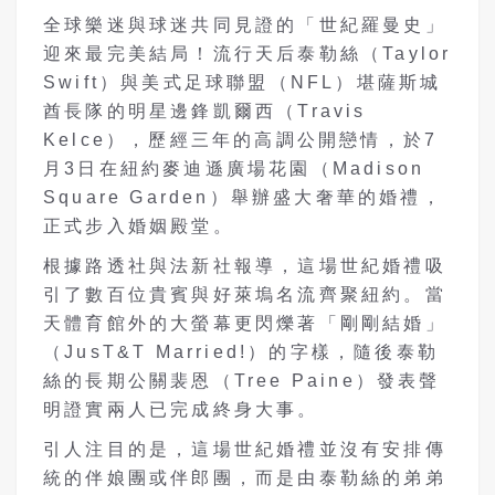
全球樂迷與球迷共同見證的「世紀羅曼史」
迎來最完美結局！流行天后泰勒絲（Taylor
Swift）與美式足球聯盟（NFL）堪薩斯城
酋長隊的明星邊鋒凱爾西（Travis
Kelce），歷經三年的高調公開戀情，於7
月3日在紐約麥迪遜廣場花園（Madison
Square Garden）舉辦盛大奢華的婚禮，
正式步入婚姻殿堂。
根據路透社與法新社報導，這場世紀婚禮吸
引了數百位貴賓與好萊塢名流齊聚紐約。當
天體育館外的大螢幕更閃爍著「剛剛結婚」
（JusT&T Married!）的字樣，隨後泰勒
絲的長期公關裴恩（Tree Paine）發表聲
明證實兩人已完成終身大事。
引人注目的是，這場世紀婚禮並沒有安排傳
統的伴娘團或伴郎團，而是由泰勒絲的弟弟