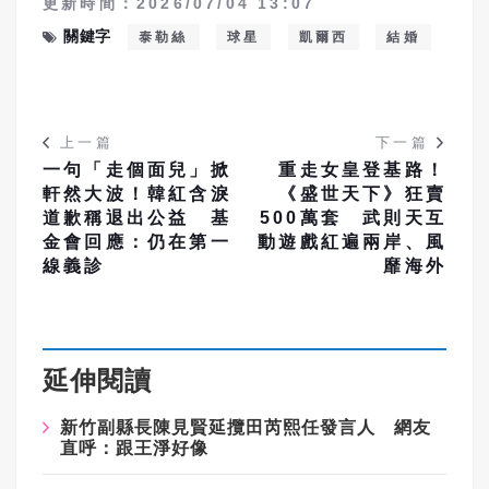
更新時間：2026/07/04 13:07
關鍵字
泰勒絲
球星
凱爾西
結婚
上一篇
下一篇
一句「走個面兒」掀
重走女皇登基路！
軒然大波！韓紅含淚
《盛世天下》狂賣
道歉稱退出公益 基
500萬套 武則天互
金會回應：仍在第一
動遊戲紅遍兩岸、風
線義診
靡海外
延伸閱讀
新竹副縣長陳見賢延攬田芮熙任發言人 網友
直呼：跟王淨好像