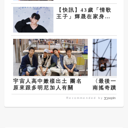
【快訊】43歲「情歌
王子」輝晟在家身亡
經紀公司公佈死因
宇宙人高中嫩樣出土 團名
〈最後一頁〉
原來跟多明尼加人有關
南搖奇蹟爆紅
自嘲四肢不
Recommended by