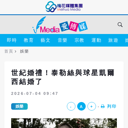
即時
教育
藝文
音樂
宗教
運動
旅遊
首頁
娛樂
世紀婚禮！泰勒絲與球星凱爾
西結婚了
2026-07-04 09:47
娛樂
列印
-
A
+