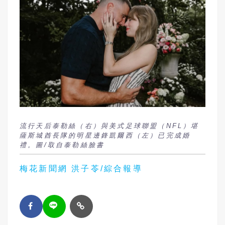
流行天后泰勒絲（右）與美式足球聯盟（NFL）堪
薩斯城酋長隊的明星邊鋒凱爾西（左）已完成婚
禮。圖/取自泰勒絲臉書
梅花新聞網 洪子苓/綜合報導