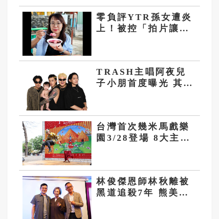
零負評YTR孫女遭炎
上！被控「拍片讓學
生請客」...她怒還原
真相
TRASH主唱阿夜兒
子小朋首度曝光 其他
成員化身最強奶爸
台灣首次幾米馬戲樂
園3/28登場 8大主題
專區推兒童節連假優
惠
林俊傑恩師林秋離被
黑道追殺7年 熊美玲
挺孕肚翻牆睡紙箱