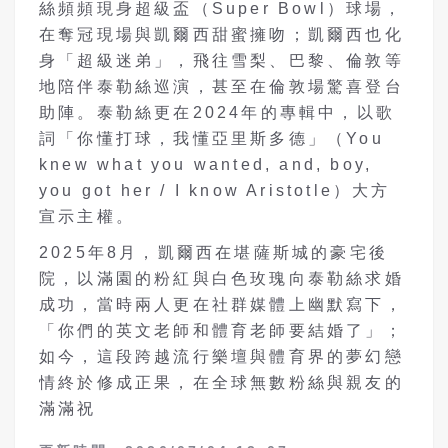
絲頻頻現身超級盃（Super Bowl）球場，
在奪冠現場與凱爾西甜蜜擁吻；凱爾西也化
身「超級迷弟」，飛往雪梨、巴黎、倫敦等
地陪伴泰勒絲巡演，甚至在倫敦場驚喜登台
助陣。泰勒絲更在2024年的專輯中，以歌
詞「你懂打球，我懂亞里斯多德」（You
knew what you wanted, and, boy,
you got her / I know Aristotle）大方
宣示主權。
2025年8月，凱爾西在堪薩斯城的豪宅後
院，以滿園的粉紅與白色玫瑰向泰勒絲求婚
成功，當時兩人更在社群媒體上幽默寫下，
「你們的英文老師和體育老師要結婚了」；
如今，這段跨越流行樂壇與體育界的夢幻戀
情終於修成正果，在全球無數粉絲與親友的
滿滿祝