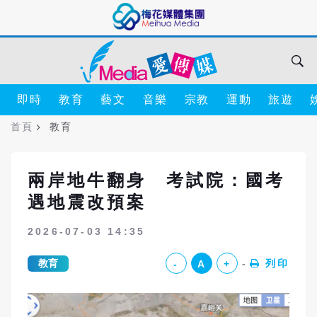
即時
教育
藝文
音樂
宗教
運動
旅遊
首頁
教育
兩岸地牛翻身 考試院：國考
遇地震改預案
2026-07-03 14:35
教育
列印
-
A
+