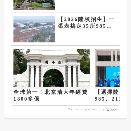
住院」 衛生局聲明
遭當事人打臉
【2026陸校招生】一
張表搞定35所985陸
校學測門檻、錄取名
額！武漢大學等3校
免面試
全球第一！北京清大年經費
【選擇陸校工
1800多億
985、211
1％、2％大
Recommended by