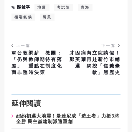
關鍵字
地震
考試院
青海
極端氣候
颱風
上一篇
下一篇
軍公教調薪 教團：
才因病向立院請假！
「仍與教師期待有落
鄭英耀再赴新竹市輔
差」 重點在制度化
選 網挖「焦糖條
而非臨時決策
款」黑歷史
延伸閱讀
紐約初選大地震！曼達尼成「造王者」力挺3將
全勝 民主黨建制派遭重創