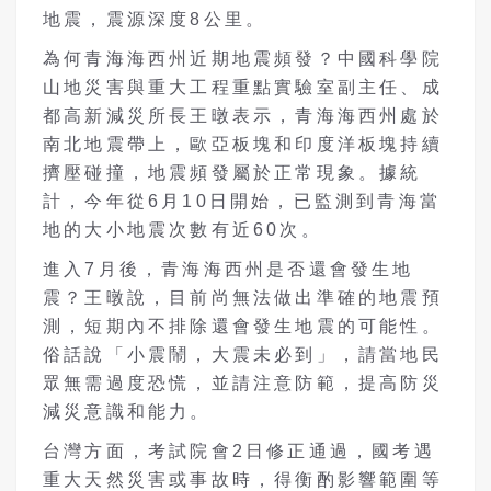
地震，震源深度8公里。
為何青海海西州近期地震頻發？中國科學院
山地災害與重大工程重點實驗室副主任、成
都高新減災所長王暾表示，青海海西州處於
南北地震帶上，歐亞板塊和印度洋板塊持續
擠壓碰撞，地震頻發屬於正常現象。據統
計，今年從6月10日開始，已監測到青海當
地的大小地震次數有近60次。
進入7月後，青海海西州是否還會發生地
震？王暾說，目前尚無法做出準確的地震預
測，短期內不排除還會發生地震的可能性。
俗話說「小震鬧，大震未必到」，請當地民
眾無需過度恐慌，並請注意防範，提高防災
減災意識和能力。
台灣方面，考試院會2日修正通過，國考遇
重大天然災害或事故時，得衡酌影響範圍等