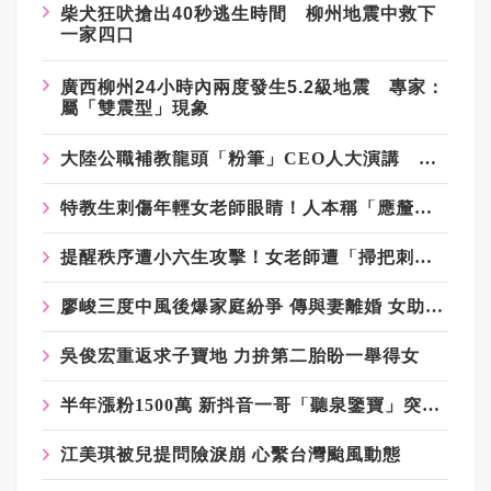
柴犬狂吠搶出40秒逃生時間 柳州地震中救下
一家四口
廣西柳州24小時內兩度發生5.2級地震 專家：
屬「雙震型」現象
大陸公職補教龍頭「粉筆」CEO人大演講 大罵學生「非常差」
特教生刺傷年輕女老師眼睛！人本稱「應釐清學生情緒壓力源」遭網罵爆
提醒秩序遭小六生攻擊！女老師遭「掃把刺眼」恐失明 網質疑「共融教育」
廖峻三度中風後爆家庭紛爭 傳與妻離婚 女助理挨告
吳俊宏重返求子寶地 力拚第二胎盼一舉得女
半年漲粉1500萬 新抖音一哥「聽泉鑒寶」突傳停更
江美琪被兒提問險淚崩 心繫台灣颱風動態