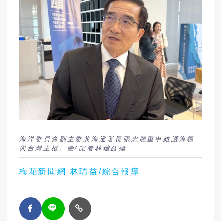
海洋委員會副主委兼海巡署長張忠龍重申維護海疆
與台灣主權。圖/記者林瑞益攝
梅花新聞網 林瑞益/綜合報導