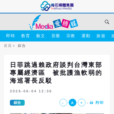
即時
教育
藝文
音樂
宗教
運動
旅遊
首頁
綜合
日菲跳過賴政府談判台灣東部
專屬經濟區 被批護漁軟弱的
海巡署長反駁
2026-06-04 12:36
綜合
列印
-
A
+