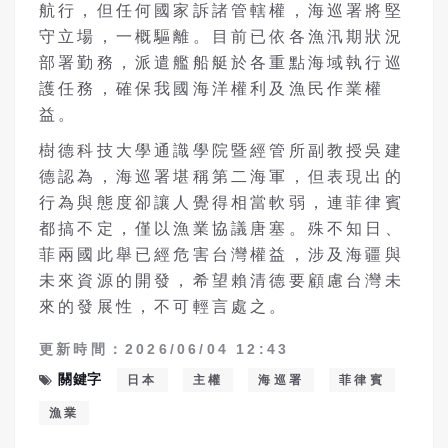
航行，但任何國家訴諸管轄權，海巡署將堅
守立場，一概驅離。目前已依各漁汛期狀況
部署勤務，派遣艦船艇於各重點海域執行巡
護任務，確保我國海洋權利及漁民作業權
益。
樹德科技大學通識學院暨經管所副教授吳建
德認為，海巡署堪稱第二海軍，但表現出的
行為與態度卻讓人覺得相當軟弱，連菲律賓
都搞不定，僅以漁業協議唐塞。殊不知日、
菲兩國此舉已經危害台灣權益，涉及海疆與
未來資源的開發，希望賴清德要顧慮台灣未
來的發展性，不可輕言處之。
更新時間：2026/06/04 12:43
關鍵字
日本
主權
海巡署
菲律賓
漁業