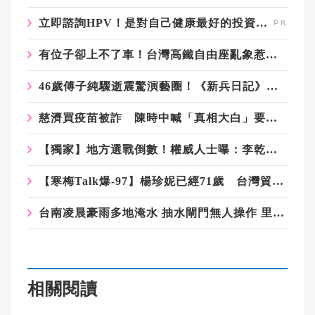
立即諮詢HPV！是對自己健康最好的投資，把握現在不嫌晚！
有位子卻上不了車！台灣高鐵自由座亂象惹民怨 研議限量措施
46歲傅子純驟逝震驚演藝圈！《新兵日記》戰友悲痛送別 醫揭急性血癌警訊
慈濟買疫苗被詐 陳時中喊「真相大白」要抹黑的人道歉 藍白反擊了
【獨家】地方選戰倒數！權威人士曝：李乾龍兩戰布局失利退二線 鄭麗文扛責整合艱困選區
【寒梅Talk爆-97】楊珍妮已經71歲 台灣貿易談判代表是沒人可替代？
台南凌晨豪雨多地淹水 抽水閘門無人操作 里長怒批：人民只能自救
相關閱讀