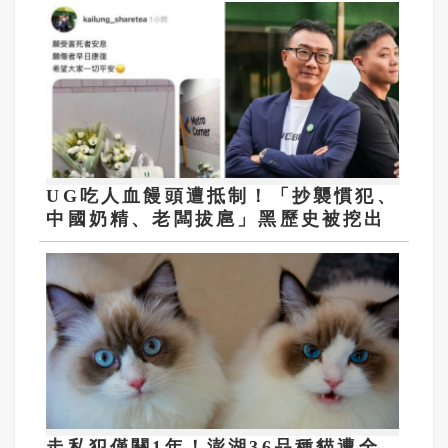
UG吃人血饅頭遭抵制！「抄襲慣犯、
中國奶精、老闆拔扈」黑歷史被挖出
走私犯僅關1年！澎湖36品種貓遭全