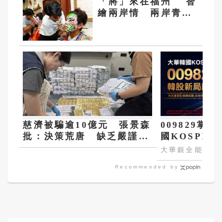
「將」來在福州 智
繪兩岸情 兩岸青年
家將臉譜繪畫大賽在
福州開幕
慈濟被騙逾10億元 張景森
009829掌
批：決策荒唐 缺乏嚴謹程
國KOSPI 
序
大華銀全能行銷
Recommended by