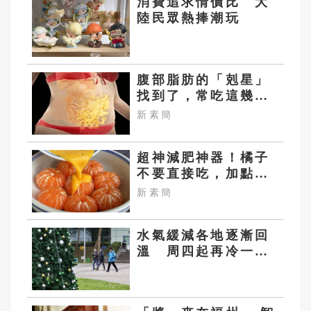
消費追求情價比 大
陸民眾熱捧潮玩
腹部脂肪的「剋星」
找到了，常吃這幾
物，吃走大肚囊，瘦
新素簡
出小蠻腰
超神減肥神器！橘子
不要直接吃，加點這
個！體重天天下降
新素簡
水氣緩減各地逐漸回
溫 周四起再冷一波
至周末