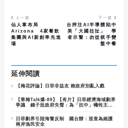
上一篇
下一篇
仙人掌布局
台押注AI半導體陷中
Arizona 4家餐飲
美「大國拉扯」 學
集團與AI新創率先進
者示警：勿從棋手變
場
盤中餐
延伸閱讀
【梅花評論】日菲非益友 賴政府別亂入戲
【寒梅Talk爆-89】【有片】日菲經濟海域劃界
爭議 錢子批政府失聲：為「抗中」犧牲主權
與漁權
日菲劃界引陸海警反制 國台辦：巡查為維護
兩岸漁民安全