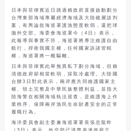
日本與菲律賓近日跳過賴政府直接啟動劃分
台灣東部海域專屬經濟海域及大陸礁層談判
案，有輿論批海巡署護漁態度軟弱，還把球
拋外交部。海委會海巡署今（4日）表示，
此報導與事實不符，海巡署將專注維護自由
航行，捍衛我國主權，任何國家訴諸管轄
權，海巡署將一概驅離。
日本與菲律賓此舉無異私下劃分海域，但賴
清德政府卻相當軟弱，採取冷處理。大陸國
台辦3日對此表示，兩岸應共同維護國家主
權、領土完整及中華民族整體利益，並指大
陸海警在相關海域執法巡查，是維護海上作
業秩序、保障兩岸漁民生命財產安全的正常
履職行為。
海洋委員會副主委兼海巡署署長張忠龍昨
（3日）表示，外交部已清楚表達政府立