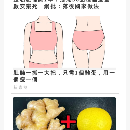
數安樂死 網批：落後國家做法
肚腩一抓一大把，只需1個雞蛋，用一
個瘦一個
新素簡