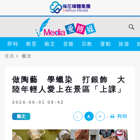
即時
教育
藝文
音樂
宗教
運動
旅遊
首頁
藝文
做陶藝 學蠟染 打銀飾 大
陸年輕人愛上在景區「上課」
2026-06-01 09:42
藝文
列印
-
A
+