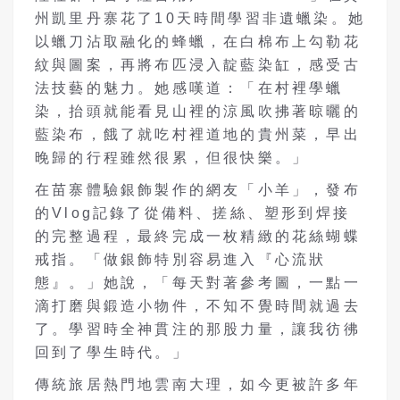
州凱里丹寨花了10天時間學習非遺蠟染。她
以蠟刀沾取融化的蜂蠟，在白棉布上勾勒花
紋與圖案，再將布匹浸入靛藍染缸，感受古
法技藝的魅力。她感嘆道：「在村裡學蠟
染，抬頭就能看見山裡的涼風吹拂著晾曬的
藍染布，餓了就吃村裡道地的貴州菜，早出
晚歸的行程雖然很累，但很快樂。」
在苗寨體驗銀飾製作的網友「小羊」，發布
的Vlog記錄了從備料、搓絲、塑形到焊接
的完整過程，最終完成一枚精緻的花絲蝴蝶
戒指。「做銀飾特別容易進入『心流狀
態』。」她說，「每天對著參考圖，一點一
滴打磨與鍛造小物件，不知不覺時間就過去
了。學習時全神貫注的那股力量，讓我彷彿
回到了學生時代。」
傳統旅居熱門地雲南大理，如今更被許多年