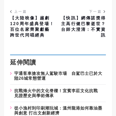
上一篇
下一篇
【大陸映像】越劇
【快訊】網傳諾獎得
120周年盛典登場！
主高行健巴黎逝世？
百位名家齊聚獻藝
台師大澄清：不實資
跨世代同唱經典
訊
延伸閱讀
宇通客車搶攻無人駕駛市場 自駕巴士已於大
陸26城常態營運
抗戰烽火中的文化脊樑！宜賓李莊文化抗戰
見證歷史與學術傳承
從小漁村到印刷潮玩城：溫州龍港如何靠油墨
與創意 打出文創新經濟