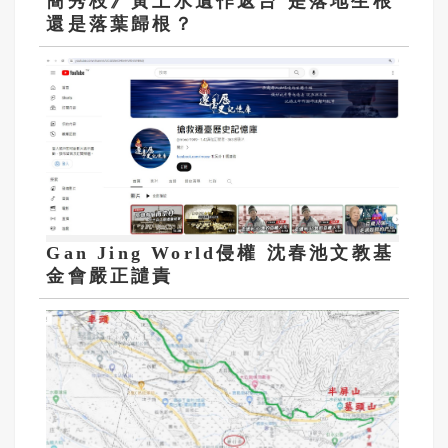
簡秀枝》黃土水遺作返台 是落地生根
還是落葉歸根？
Gan Jing World侵權 沈春池文教基
金會嚴正譴責