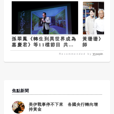
孫翠鳳《轉生到異世界成為
黃珊珊》我
嘉慶君》等11檔節目 共譜
師
2025台灣戲曲藝術節
Recommended by
焦點新聞
美伊戰事停不下來 各國央行轉向增
持黃金