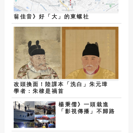
翁佳音》好「大」的東螺社
改頭換面！陸課本「洗白」朱元璋
學者：朱棣是禍首
楊秉儒》一頭栽進
「影視傳播」不歸路