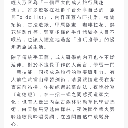
輕人形容為「一個巨大的成人旅行興趣
班」。許多遊客在社群平台分享自己的「旅
居To do list」，內容涵蓋布匹扎染、植物
拓染、古法造紙、甲馬版畫、咖啡拉花、鮮
花餅製作等，豐富多樣的手作體驗令人目不
暇給，也讓人愜意地過起「邊玩邊學」的慢
步調旅居生活。
除了傳統手工藝，成人研學的內容也在不斷
延伸。對於不擅長手作的人而言，學習一門
「新技能」同樣成為旅行的重要吸引力。有
人前往武當山學習劍術，清晨跟隨道長在紫
霄宮前站樁，午後練習武當劍法，夜晚抄寫
《道德經》，在一招一式之間感受道家文
化；也有人走進內蒙古錫林郭勒草原學習馬
術，白天騎馬穿越白樺林，夜晚圍坐篝火旁
聆聽牧民吟唱長調，在遼闊自然中放鬆身
心。