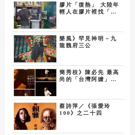
膠片「復熱」 大陸年
輕人在膠片裡找「剎
車」
樂風》罕見神明－九
龍魏府三公
簡秀枝》陳必先 最高
尚的「台灣阿嬤」當
之無愧
蔡詩萍／《張愛玲
100》之二十四