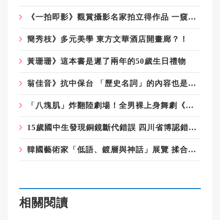
《一拍即影》觀賞攝影名家拍立得作品 一窺寶麗來相機進化史
簡秀枝》多元美學 東方文華酒店開畫廊？！
黃珊珊》這本書是遲了兩年的50歲生日禮物
翁佳音》抗中保台 「歷史名詞」的內容也是一問題
「八塊肌」炸翻陸劇場！全男裸上身舞劇《嘆春風》吸金破億 女觀眾狂喊：終於懂武則天
15歲國中生發現銅鏡斷代錯誤 四川省博認錯、修改
韓國藝術家「低語、鍍層與神話」展覽 揉合汗幕蒸與花蓮溫泉文化
相關閱讀