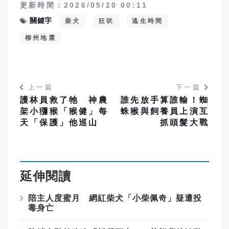
更新時間：2026/05/20 00:11
關鍵字
柴犬
狂吠
逃生時間
柳州地震
上一篇
下一篇
護林員救了牠 神農
誰先放手算誰輸！蜘
架小獼猴「猴健」每
蛛猴與飼養員上演互
天「保護」他巡山
抓頭髮大戰
延伸閱讀
陪主人度蜜月 網紅柴犬「小柴佩奇」疑遭投
毒身亡