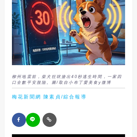
柳州地震前，柴犬狂吠搶出40秒逃生時間，一家四
口全數平安脫險。圖/取自小布丁愛美食y微博
梅花新聞網 陳素貞/綜合報導