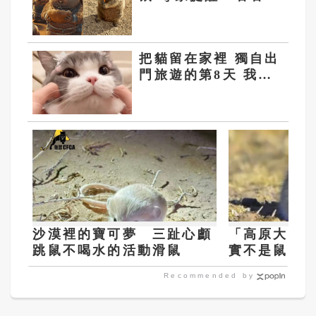
好 不摸別養
把貓留在家裡 獨自出
門旅遊的第8天 我後
悔了……
沙漠裡的寶可夢 三趾心顱
「高原大米
跳鼠不喝水的活動滑鼠
實不是鼠 
Recommended by