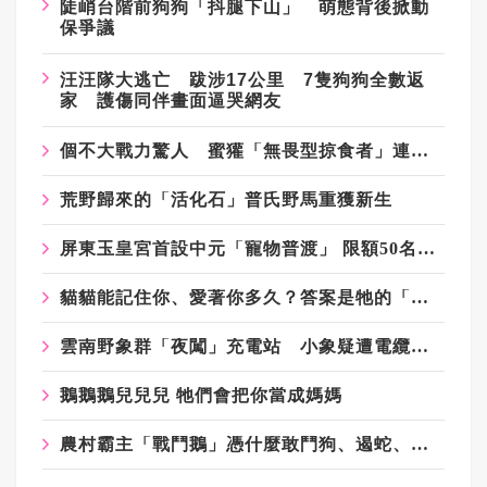
陡峭台階前狗狗「抖腿下山」 萌態背後掀動
保爭議
汪汪隊大逃亡 跋涉17公里 7隻狗狗全數返
家 護傷同伴畫面逼哭網友
個不大戰力驚人 蜜獾「無畏型掠食者」連動物園也頭疼
荒野歸來的「活化石」普氏野馬重獲新生
屏東玉皇宮首設中元「寵物普渡」 限額50名秒殺
貓貓能記住你、愛著你多久？答案是牠的「有生之年」
雲南野象群「夜闖」充電站 小象疑遭電纜纏腿 同伴「報仇」撞翻設備
鵝鵝鵝兒兒兒 牠們會把你當成媽媽
農村霸主「戰鬥鵝」憑什麼敢鬥狗、遏蛇、撲虎？