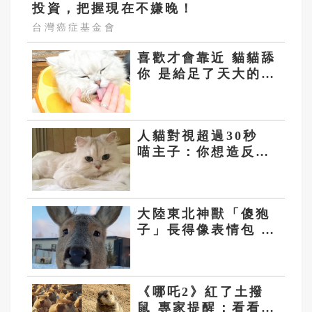
投資，把握現在不嫌晚！
台灣癌症基金會
喜歡才會靠近 貓貓舔
你 是給足了天大的面
子
人貓對視超過30秒
喵主子：你想造反
嗎？
大陸東北神獸「傻狍
子」長得像表情包 喜
感又憨憨
《哪吒2》紅了土撥
鼠 專家提醒：看看就