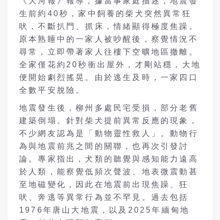
《大河報》報導，據當事家庭描述，地震發
生前約40秒，家中飼養的柴犬突然異常狂
吠，不斷扒門、抓床，情緒顯得極度焦躁。
原本熟睡中的一家人被吵醒後，察覺情況不
尋常，立即帶著家人往樓下空曠地區撤離。
全家僅花約20秒衝出屋外，才剛站穩，大地
便開始劇烈搖晃。由於逃生及時，一家四口
全數平安脫險。
地震發生後，柳州多處民宅受損，部分老舊
建築倒塌。針對柴犬提前異常反應的現象，
不少網友認為是「動物靈性救人」。動物行
為與地震前兆之間的關聯，也再次引發討
論。專家指出，犬類的聽覺與感知能力遠高
於人類，能察覺低頻次聲波、地表微震動甚
至地磁變化，因此在地震前出現焦躁、狂
吠、奔逃等異常行為並不罕見。過去包括
1976年唐山大地震，以及2025年緬甸地