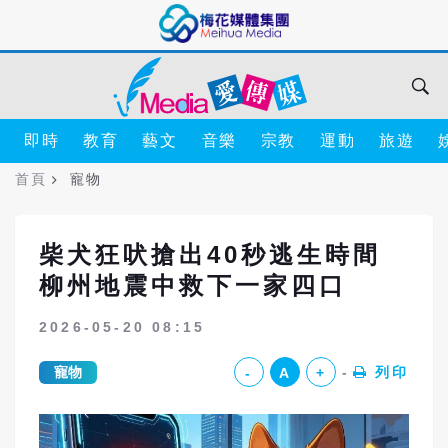
即時
教育
藝文
音樂
宗教
運動
旅遊
首頁
寵物
柴犬狂吠搶出40秒逃生時間
柳州地震中救下一家四口
2026-05-20 08:15
寵物
列印
-
A
+