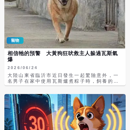
寵物
相信牠的預警 大黃狗狂吠救主人躲過瓦斯氣
爆
2026/06/24
大陸山東省臨沂市近日發生一起驚險意外，一
名男子在家中使用瓦斯爐煮粽子時，飼養的大
黃狗突然出現異常行為，不僅持續狂吠，還不
斷以爪子扒抓主人褲腳，試圖引起注意。男子
原本不以為意，後來因受不了狗狗吠叫聲而離
開廚房，未料短短約30秒後，廚房內竟發生氣
爆，所幸及時離開現場，幸運躲過一劫。 據了
解，事發當時王姓男子正在廚房使用瓦斯爐蒸
煮粽子，平時性情溫馴的大黃狗卻突然變得相
當焦躁，不斷圍繞在主人身旁狂吠，甚至多次