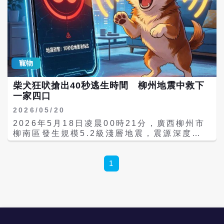
拉扯其褲管。王男原以為狗狗肚子餓，於是前
往客廳拿饅頭準備餵食，沒想到離開廚房不到
半分鐘，瓦斯爐鋼化玻璃面板突然爆裂，火舌
瞬間竄升超過一公尺高，大量熱水與玻璃碎片
四散飛濺。 事後調查發現，事故原因疑為瓦斯
橡膠軟管老化龜裂，導致瓦斯外洩。由於當時
寵物
廚房內瀰漫粽葉與食材香氣，掩蓋了瓦斯添加
的警示氣味，讓男主人未能察覺異狀。然而狗
柴犬狂吠搶出40秒逃生時間 柳州地震中救下
狗憑藉遠優於人類的嗅覺能力，提前察覺到空
一家四口
氣中的異常氣體濃度，因此出現焦躁、持續吠
叫等警示行為。 動物專家指出，犬類鼻腔內嗅
2026/05/20
覺受體數量遠高於人類，對於微量氣體變化相
2026年5月18日凌晨00時21分，廣西柳州市
當敏感，能夠在低濃度情況下察覺瓦斯、煙霧
柳南區發生規模5.2級淺層地震，震源深度約8
或其他異味，因此常被運用於搜救、偵爆及災
公里。地震發生前後，當地還陸續出現多次
害預警等工作。專家認為，這次事件中的大黃
2.2至3.2級餘震。此次災情造成13棟房屋倒
狗很可能是聞到瓦斯外洩氣味，才會試圖透過
塌、2人死亡、1人失聯，另有7000多名民眾
1
狂吠提醒主人遠離危險區域。 事件曝光後引發
被緊急轉移安置，但在災難中，一隻柴犬的
網友熱烈討論，不少人直呼「狗狗救了主人一
「提前預警」意外成為全網關注的溫暖焦點。
命」、「忠心的毛小孩真的很有靈性」，更有
《大河報》報導，據當事家庭描述，地震發生
人形容大黃狗是「用30秒換來主人一輩子的平
前約40秒，家中飼養的柴犬突然異常狂吠，不
安」。不過專家也提醒，動物異常行為雖可能
斷扒門、抓床，情緒顯得極度焦躁。原本熟睡
反映環境變化，但民眾仍應將居家安全維護視
中的一家人被吵醒後，察覺情況不尋常，立即