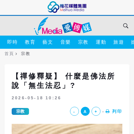
即時
教育
藝文
音樂
宗教
運動
旅遊
首頁
宗教
【禪修釋疑】 什麼是佛法所
說「無生法忍」?
2026-05-18 10:26
宗教
列印
-
A
+