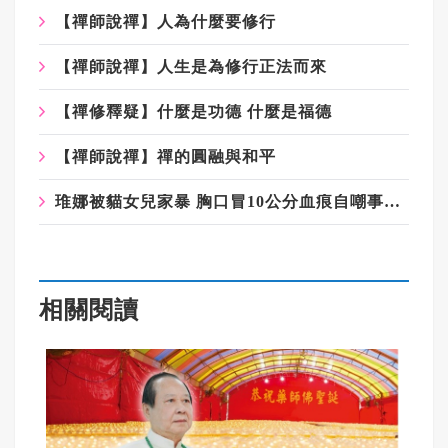
【禪師說禪】人為什麼要修行
【禪師說禪】人生是為修行正法而來
【禪修釋疑】什麼是功德 什麼是福德
【禪師說禪】禪的圓融與和平
琟娜被貓女兒家暴 胸口冒10公分血痕自嘲事業線變長
相關閱讀