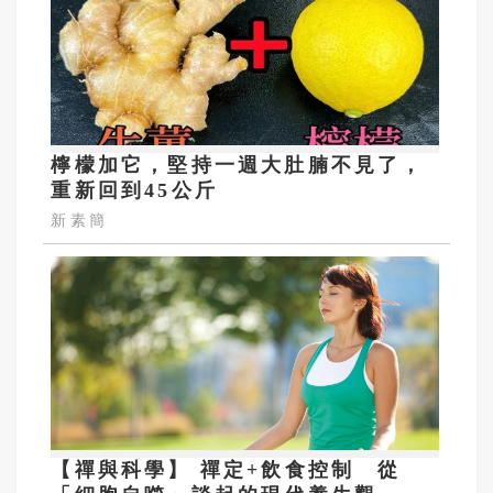
檸檬加它，堅持一週大肚腩不見了，
重新回到45公斤
新素簡
【禪與科學】 禪定+飲食控制 從