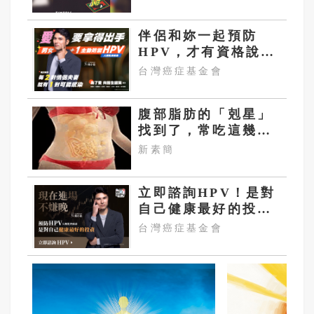
伴侶和妳一起預防
HPV，才有資格說愛
妳！
台灣癌症基金會
腹部脂肪的「剋星」
找到了，常吃這幾
物，吃走大肚囊，瘦
新素簡
出小蠻腰
立即諮詢HPV！是對
自己健康最好的投
資，把握現在不嫌
台灣癌症基金會
晚！