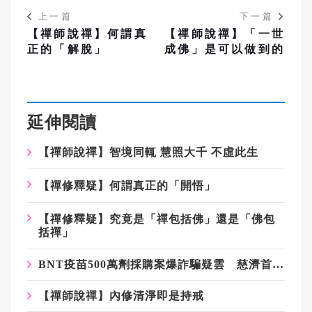
上一篇
下一篇
【禪師說禪】何謂真
【禪師說禪】「一世
正的「解脫」
成佛」是可以做到的
延伸閱讀
【禪師說禪】智境同輒 慧照大千 不虛此生
【禪修釋疑】何謂真正的「開悟」
【禪修釋疑】究竟是「禪包括佛」還是「佛包
括禪」
BNT疫苗500萬劑採購案爆詐騙疑雲 慈濟首發聲明：痛心遺憾 配合司法將追究權益
【禪師說禪】內修清淨即是持戒