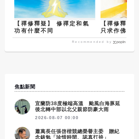
【禪修釋疑】 修禪定和氣
【禪修釋疑
功有什麼不同
只求作佛的
Recommended by
焦點新聞
宜蘭防38度極端高溫 颱風白海豚延
後北轉中部以北父親節防豪大雨
2026-08-07 00:00
蕭萬長任張啓楷競總榮譽主委 贈紀
念錶勉「珍惜時間、認真打拚」