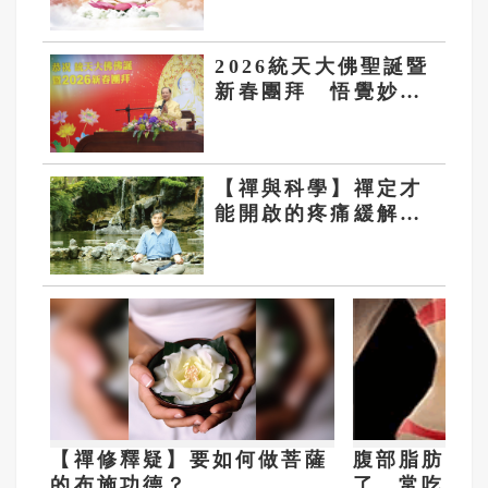
2026統天大佛聖誕暨
新春團拜 悟覺妙天
禪師開示：「身心
靈」一體成就
【禪與科學】禪定才
能開啟的疼痛緩解機
制
【禪修釋疑】要如何做菩薩
腹部脂肪的
的布施功德？
了，常吃這