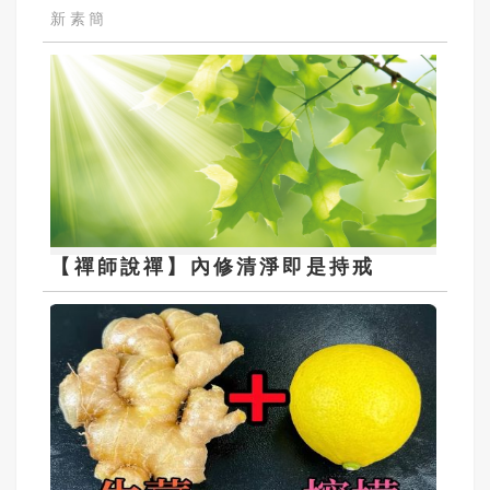
新素簡
【禪師說禪】內修清淨即是持戒