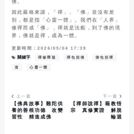
佛。
因此嚴格來講，「禪」、「佛」並沒有差
別，都是指「心靈一體」。我們在「人界」
修禪而成「佛」，禪就是法船，到了佛的境
界，佛就是禪，成為一體。
更新時間：2026/05/04 17:39
關鍵字
禪修釋疑
禪包括佛
佛包括禪
道
心靈一體
上一篇
下一篇
【佛典故事】難陀供
【禪師說禪】藉教悟
養的善根功德 改變
宗 真修實證 解脫
習性 精進成佛
輪迴