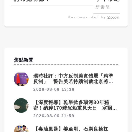
囊，瘦出小
新素簡
Recommended by
焦點新聞
環時社評：中方反制美實體屬「精準
反制」 警告美若持續制裁北京將採
更強措施
2026-08-06 13:36
【深度報導】乾旱掀多瑙河80年秘
密！納粹170艘沉船重見天日 塞爾維
亞砸數億清障救航運命脈
2026-08-06 11:59
【毒油風暴】姜至剛、石崇良搶扛