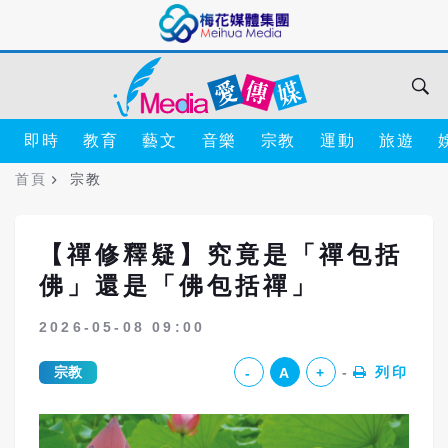
即時
教育
藝文
音樂
宗教
運動
旅遊
首頁
宗教
【禪修釋疑】究竟是「禪包括
佛」還是「佛包括禪」
2026-05-08 09:00
宗教
列印
-
A
+