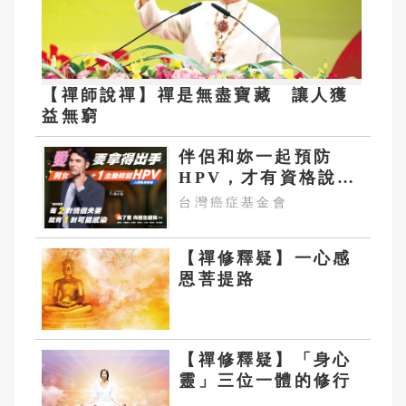
【禪師說禪】禪是無盡寶藏 讓人獲
益無窮
伴侶和妳一起預防
HPV，才有資格說愛
妳！
台灣癌症基金會
【禪修釋疑】一心感
恩菩提路
【禪修釋疑】「身心
靈」三位一體的修行