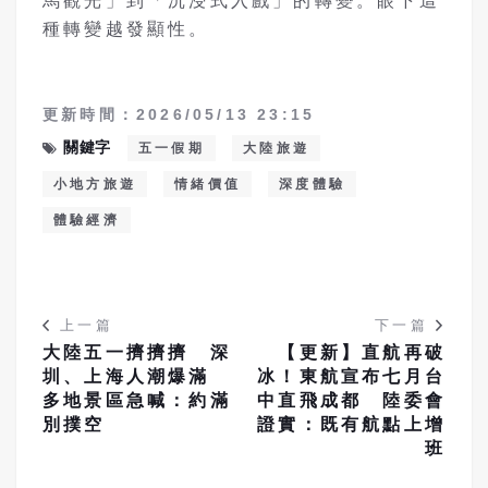
馬觀光」到「沉浸式入戲」的轉變。眼下這
種轉變越發顯性。
更新時間：2026/05/13 23:15
關鍵字
五一假期
大陸旅遊
小地方旅遊
情緒價值
深度體驗
體驗經濟
上一篇
下一篇
大陸五一擠擠擠 深
【更新】直航再破
圳、上海人潮爆滿
冰！東航宣布七月台
多地景區急喊：約滿
中直飛成都 陸委會
別撲空
證實：既有航點上增
班