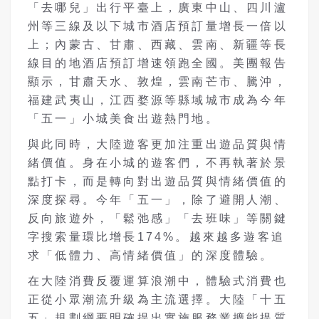
「去哪兒」出行平臺上，廣東中山、四川瀘
州等三線及以下城市酒店預訂量增長一倍以
上；內蒙古、甘肅、西藏、雲南、新疆等長
線目的地酒店預訂增速領跑全國。美團報告
顯示，甘肅天水、敦煌，雲南芒市、騰沖，
福建武夷山，江西婺源等縣域城市成為今年
「五一」小城美食出遊熱門地。
與此同時，大陸遊客更加注重出遊品質與情
緒價值。身在小城的遊客們，不再執著於景
點打卡，而是轉向對出遊品質與情緒價值的
深度探尋。今年「五一」，除了避開人潮、
反向旅遊外，「鬆弛感」「去班味」等關鍵
字搜索量環比增長174%。越來越多遊客追
求「低體力、高情緒價值」的深度體驗。
在大陸消費反覆運算浪潮中，體驗式消費也
正從小眾潮流升級為主流選擇。大陸「十五
五」規劃綱要明確提出實施服務業擴能提質