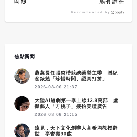
民怨
底有誰在啊？
嗎？
Recommended by
焦點新聞
蕭萬長任張啓楷競總榮譽主委 贈紀
念錶勉「珍惜時間、認真打拚」
2026-08-06 21:37
大陸AI短劇第一季上線12.8萬部 虛
擬藝人「方桃子」接拍美瞳廣告
2026-08-06 21:15
遠見．天下文化創辦人高希均教授辭
世 享耆壽90歲