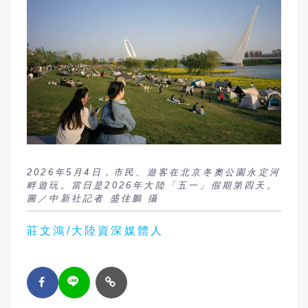
2026年5月4日，市民、遊客在北京冬奧公園永定河
畔遊玩。當日是2026年大陸「五一」假期第四天。
圖／中新社記者 盛佳鵬 攝
莊文鴻/大陸資深媒體人