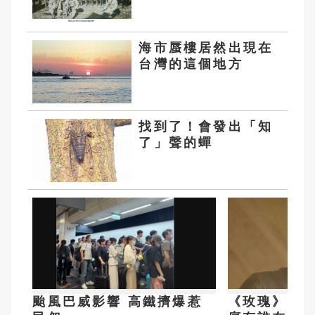
海市蜃樓居然出現在
台灣的這個地方
找到了！會發出「知
了」聲的蟬
颱風巴威影響 高鐵擠爆惹
《玫瑰》前