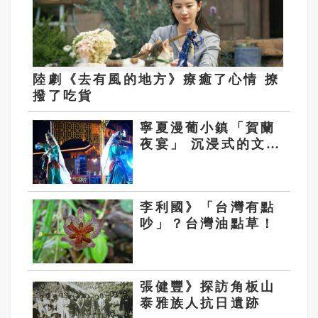
陸劇《去有風的地方》療癒了心情 撩
撥了吃貨
寧夏漫葡小鎮「賀蘭
夜宴」 沉浸式的文旅
驚奇
李利國》「台灣有點
吵」？台灣油點草！
張健豐》探訪角板山
泰雅族人抗日遺跡