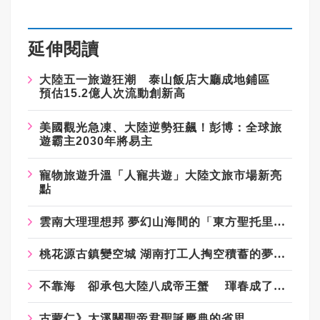
延伸閱讀
大陸五一旅遊狂潮 泰山飯店大廳成地鋪區
預估15.2億人次流動創新高
美國觀光急凍、大陸逆勢狂飆！彭博：全球旅
遊霸主2030年將易主
寵物旅遊升溫「人寵共遊」大陸文旅市場新亮
點
雲南大理理想邦 夢幻山海間的「東方聖托里尼」
桃花源古鎮變空城 湖南打工人掏空積蓄的夢想變負債
不靠海 卻承包大陸八成帝王蟹 琿春成了海鮮之都
古蒙仁》大溪關聖帝君聖誕慶典的省思