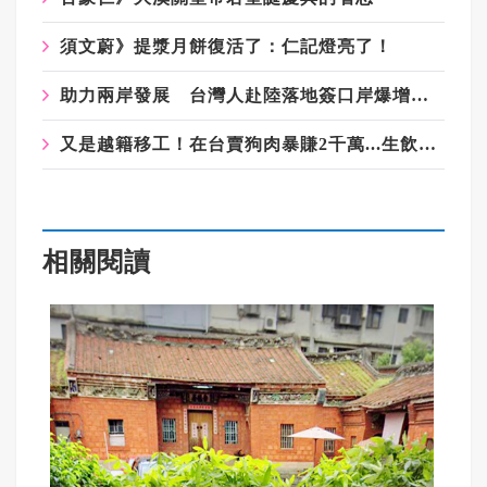
須文蔚》提漿月餅復活了：仁記燈亮了！
助力兩岸發展 台灣人赴陸落地簽口岸爆增至一百處
又是越籍移工！在台賣狗肉暴賺2千萬...生飲狗血壯陽 交易暗語全曝光
相關閱讀