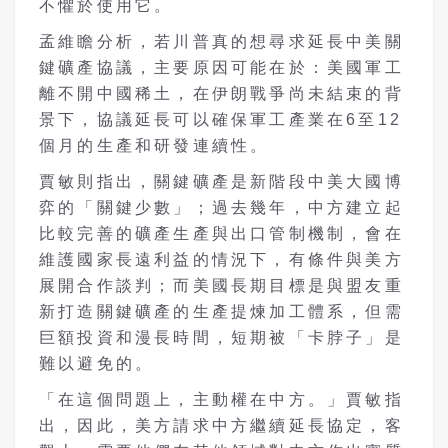
不懼於使用它。
孟維瞻分析，若川普真的想尋求延長中美關
鍵礦產協議，主要原因可能在於：美國軍工
離不開中國稀土，在伊朗戰爭尚未結束的背
景下，協議延長可以確保軍工產業在
6
至
12
個月的生產和研發連續性。
賈敏則指出，關鍵礦產是新階段中美大國博
弈的「關鍵少數」；過去幾年，中方建立起
比較完善的礦產生產與出口管制機制，會在
維護國家長遠利益的情況下，有條件與美方
展開合作談判；而美國長期目標是與盟友重
新打造關鍵礦產的生產提煉加工體系，但需
巨額投資和漫長時間，短期被「卡脖子」是
難以避免的。
「在這個問題上，主動權在中方。」賈敏指
出，因此，美方請求中方繼續延長協定，客