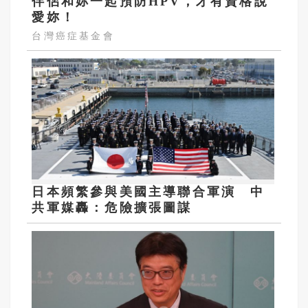
伴侶和妳一起預防HPV，才有資格說
愛妳！
台灣癌症基金會
日本頻繁參與美國主導聯合軍演 中
共軍媒轟：危險擴張圖謀