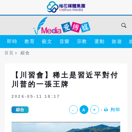
即時
教育
藝文
音樂
宗教
運動
旅遊
首頁
綜合
【川習會】稀土是習近平對付
川普的一張王牌
2026-05-11 18:17
綜合
列印
-
A
+