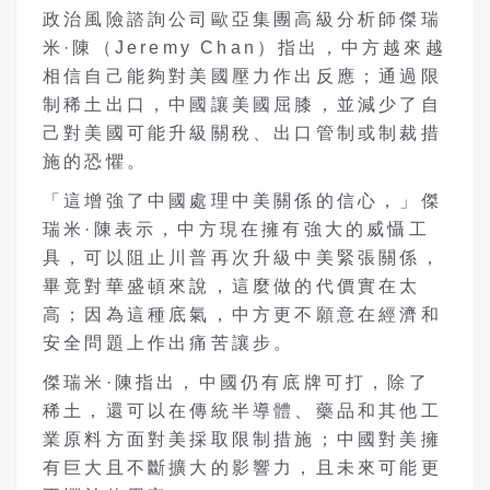
政治風險諮詢公司歐亞集團高級分析師傑瑞
米·陳（
Jeremy Chan
）指出，中方越來越
相信自己能夠對美國壓力作出反應；通過限
制稀土出口，中國讓美國屈膝，並減少了自
己對美國可能升級關稅、出口管制或制裁措
施的恐懼。
「這增強了中國處理中美關係的信心，」傑
瑞米·陳表示，中方現在擁有強大的威懾工
具，可以阻止川普再次升級中美緊張關係，
畢竟對華盛頓來說，這麼做的代價實在太
高；因為這種底氣，中方更不願意在經濟和
安全問題上作出痛苦讓步。
傑瑞米·陳指出，中國仍有底牌可打，除了
稀土，還可以在傳統半導體、藥品和其他工
業原料方面對美採取限制措施；中國對美擁
有巨大且不斷擴大的影響力，且未來可能更