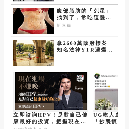
腹部脂肪的「剋星」
找到了，常吃這幾
物，吃走大肚囊，瘦
新素簡
出小蠻腰
拿2600萬政府標案
知名法律YTR遭爆
「替民進黨洗地」
昔還竄改憲法
立即諮詢HPV！是對自己健
UG吃人血饅
康最好的投資，把握現在不
「抄襲慣犯
嫌晚！
闆拔扈」黑