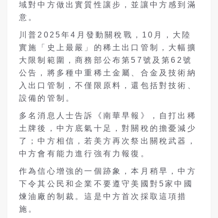
域對中方做出實質性讓步，並讓中方感到滿
意。
川普
2025
年
4
月發動關稅戰，
10
月，大陸
實施「史上最嚴」的稀土出口管制，大幅擴
大限制範圍，商務部公布第
57
號及第
62
號
公告，將多種中重稀土金屬、合金及技術納
入出口管制，不僅限原料，還包括對技術、
設備的管制。
多名消息人士告訴《南華早報》，自打出稀
土牌後，中方底氣十足，對關稅的擔憂減少
了；中方相信，若美方再次祭出關稅武器，
中方會有能力進行強有力報復。
作為信心增強的一個跡象，本月稍早，中方
下令其公民和企業不要遵守美國對
5
家中國
煉油廠的制裁。這是中方首次採取這項措
施。