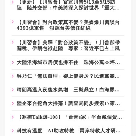
【更新】【川習會】官宣川普5/13至5/15訪
陸 陸外交部：中美將深入探討世界「重大問
題」
【川習會】對台政策真不變？美媒爆川習談台
4393億軍售 狠踩台美信任紅線
【川習會】美釋「對台政策不變」！川普卻帶
關稅、伊朗包袱赴陸 專家：習近平已占上風
大陸沿海城市房價也撐不住 珠海公寓38坪只要100萬台幣
吳乃仁「無法自理」卻上健身房？民進黨團：運動有助健康、不衝突
晴朗高溫入夜後水氣增 三颱鼎立！白海豚持續西進周末起接近
陸企來台挖角大掃蕩！調查局同步搜索17家陸企 64處所遭搜索
【寒梅Talk爆-108】「台青e家」平台藏個資風險？李德維轟：民進黨自信心不夠
科技有溫度 AI助攻特教 兩岸特教人才研習營福州登場