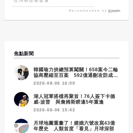
台灣癌症基金會
Recommended by
焦點新聞
韓國瑜力拚總預算闖關！658案今二輪
協商壓縮至百案 592億通刪攻防成決
戰焦點
2026-08-06 16:00
湖人冠軍搭檔再聚首！76人簽下卡德
威-波普 與詹姆斯睽違5年重逢
2026-08-06 15:42
月球地圖重畫了！嫦娥六號改寫43億
年歷史 人類首度「看見」月球深部