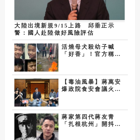
大陸出境新規9/15上路 邱垂正示
警：國人赴陸做好風險評估
活燒母犬殺幼子喊
「好香」！官方稱廣
東4男童送管教 卻
傳全村鍾氏封村保護
【毒油風暴】蔣萬安
爆政院食安會議火藥
味！陳其邁怒問
「20％誰定的？」現
場無人敢回答
蔣家第四代蔣友青
「扎根杭州」開抖音
分享創業與生活