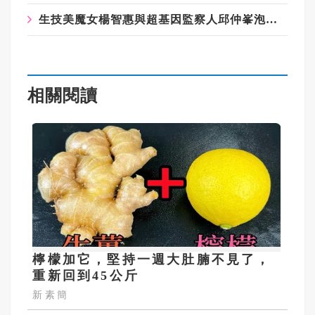
生技美魔女楊智惠與超基因監察人邱仲峯泡湯 事後邱被解任 她卻沒事
相關閱讀
檸檬加它，堅持一週大肚腩不見了，
重新回到45公斤
新素簡