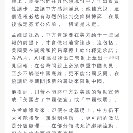
觀上，需要他們在其他領域對中方作出實質
性讓步，並讓中方感到滿意；他補充說，這
個過程必然有激烈的談判交鋒與博弈，在最
後協定簽署公佈前，一切還是未定。
孟維瞻認為，中方肯定要在美方給予一些回
報的前提下，才會做出適當讓步；這包括，
美國要在關稅和貿易摩擦上給出穩定承諾；
在晶片、
AI
和高技術出口管制上拿出一些可
見回報；在台灣問題上必須尊重中國意見，
至少不觸碰中國底線；更不能出爾反爾，在
協議延長期間找新的籌碼來限制中國。
他提到，川普不能將中方對美國的幫助宣傳
成「美國占了中國便宜」或「中國軟弱」。
在孟維瞻看來，即便在此基礎上，中方仍不
太可能接受「無限制供應」，更可能的做法
是分級處理——在部分領域允許繼續流動，