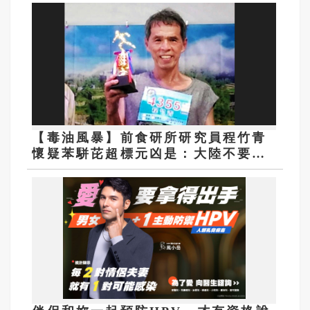
【毒油風暴】前食研所研究員程竹青
懷疑苯駢芘超標元凶是：大陸不要的
美國大豆