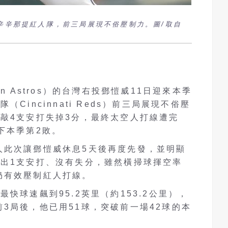
辛辛那提紅人隊，前三局展現不俗壓制力。圖/取自
n Astros）的台灣右投鄧愷威11日迎來本季
Cincinnati Reds）前三局展現不俗壓
敲4支安打失掉3分，最終太空人打線遭完
下本季第2敗。
人此次讓鄧愷威休息5天後再度先發，並明顯
擊出1支安打、沒有失分，雖然橫掃球揮空率
仍有效壓制紅人打線。
快球速飆到95.2英里（約153.2公里），
3局後，他已用51球，突破前一場42球的本