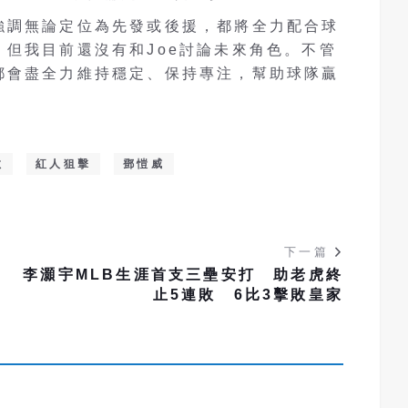
強調無論定位為先發或後援，都將全力配合球
但我目前還沒有和Joe討論未來角色。不管
都會盡全力維持穩定、保持專注，幫助球隊贏
數
紅人狙擊
鄧愷威
下一篇
續
李灝宇MLB生涯首支三壘安打 助老虎終
止5連敗 6比3擊敗皇家