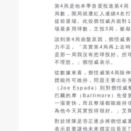
第4局是他本季首度投進第4
局數，開局就遭紅人連續4名打
提前退場。此役鄧愷威共面對1
場最多用球數，主投3局，被敲
談到第4局崩盤原因，鄧愷威
力不足。「其實第4局再上去
是那一局我沒有把球投好。控
不理想。」鄧愷威表示。
從數據來看，鄧愷威第4局除
體能尚可維持，問題主要出在
（Joe Espada）則對鄧
巴爾的摩（Baltimore）
一場更快，而且整場都能維持
為他今天其實投得很好。」艾
對於球隊是否正逐步將鄧愷威
表示若要讓他未來穩定拉長至7