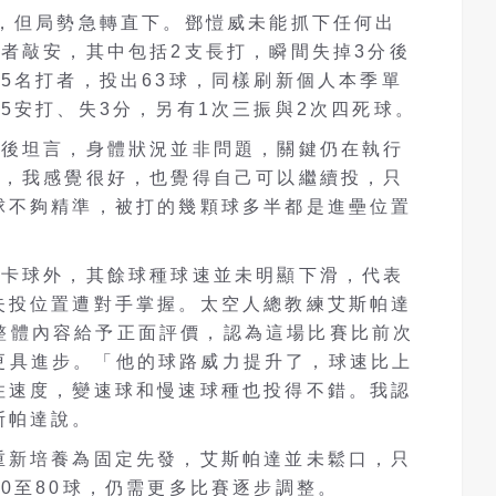
局，但局勢急轉直下。鄧愷威未能抓下任何出
者敲安，其中包括2支長打，瞬間失掉3分後
5名打者，投出63球，同樣刷新個人本季單
5安打、失3分，另有1次三振與2次四死球。
賽後坦言，身體狀況並非問題，關鍵仍在執行
時，我感覺很好，也覺得自己可以繼續投，只
球不夠精準，被打的幾顆球多半都是進壘位置
伸卡球外，其餘球種球速並未明顯下滑，代表
失投位置遭對手掌握。太空人總教練艾斯帕達
愷威整體內容給予正面評價，認為這場比賽比前次
先發更具進步。「他的球路威力提升了，球速比上
住速度，變速球和慢速球種也投得不錯。我認
斯帕達說。
重新培養為固定先發，艾斯帕達並未鬆口，只
0至80球，仍需更多比賽逐步調整。