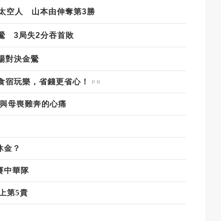
敗太空人 山本由伸奪第3勝
鶯 3局失2分吞首敗
場對決金鶯
食宿玩樂，省錢更省心！
懼與母喪難奔的心痛
休金？
賽中華隊
上第5貴