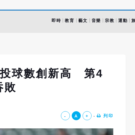
即時
教育
藝文
音樂
宗教
運動
投球數創新高 第4
吞敗
列印
-
A
+