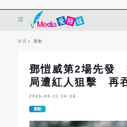
首頁
運動
鄧愷威第2場先發 
局遭紅人狙擊 再
2026-05-11 14:26
運動