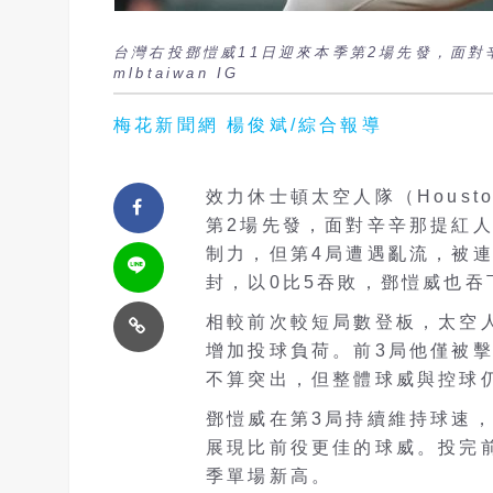
台灣右投鄧愷威11日迎來本季第2場先發，面對
mlbtaiwan IG
梅花新聞網 楊俊斌/綜合報導
效力休士頓太空人隊（Housto
第2場先發，面對辛辛那提紅人隊（
制力，但第4局遭遇亂流，被連
封，以0比5吞敗，鄧愷威也吞
相較前次較短局數登板，太空
增加投球負荷。前3局他僅被
不算突出，但整體球威與控球
鄧愷威在第3局持續維持球速，最
展現比前役更佳的球威。投完前
季單場新高。