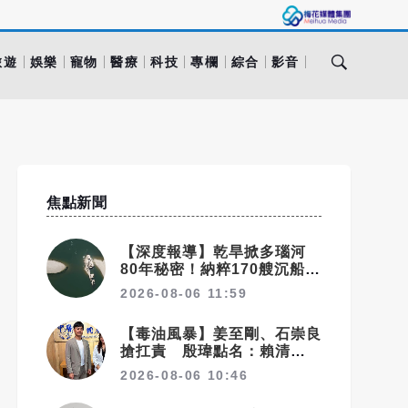
旅遊
娛樂
寵物
醫療
科技
專欄
綜合
影音
焦點新聞
【深度報導】乾旱掀多瑙河
80年秘密！納粹170艘沉船重
見天日 塞爾維亞砸數億清障
2026-08-06 11:59
救航運命脈
【毒油風暴】姜至剛、石崇良
搶扛責 殷瑋點名：賴清德親
口背書20%毒油放行
2026-08-06 10:46