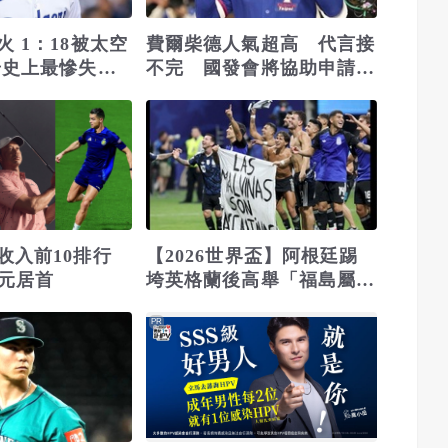
 1：18被太空
費爾柴德人氣超高 代言接
奇史上最慘失分
不完 國發會將協助申請就
業金卡
收入前10排行
【2026世界盃】阿根廷踢
美元居首
垮英格蘭後高舉「福島屬阿
根廷」標語 FIFA恐出手
PR
調查！