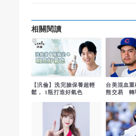
相關閱讀
PR
【汎倫】洗完臉保養超輕
台美混血重
鬆， 1瓶打造好氣色
熊交易 轉
一壘戰力