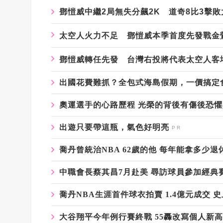
鄧愷威中繼2局無失分飆2K 道奇8比3擊
太空人火力不足 鄧愷威本季首度先發戰金
鄧愷威轉任先發 台灣右投將代表太空人客
出國花費難抓？全包式海島假期，一價搞定
奧運選手的心路歷程 光榮的背後有傷後恐
出遊只要帶這瓶，氣色好明亮
喬丹曾統治NBA 62歲的他 每年能拿多少退
中職會長蔡其昌7月赴美 尋訪球員參加經典
喬丹NBA生涯首件球衣拍賣 1.4億元成交 史
大谷翔平今年例行賽終戰 55轟改寫個人新高