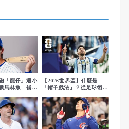
砲「龍仔」遭小
【2026世界盃】什麼是
戰馬林魚 補強
「帽子戲法」？從足球術語
到傳奇紀錄的象徵