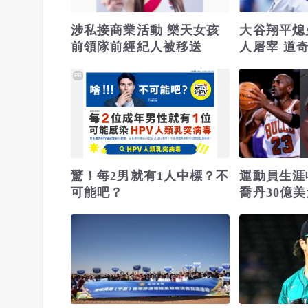
涉私接商業活動 樂天女孩
大谷翔平熄火
前領隊前經紀人被移送
人屠宰 道
差
PR
驚！每2男就有1人中標？不
運動員生涯
可能吧？
喬丹30億