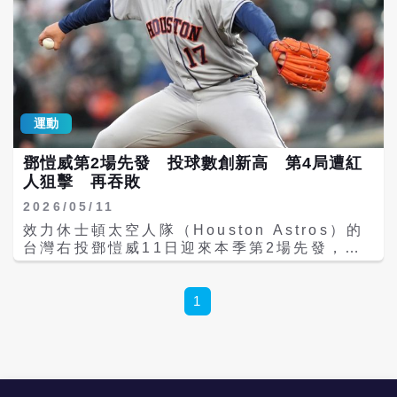
運動
鄧愷威第2場先發 投球數創新高 第4局遭紅
人狙擊 再吞敗
2026/05/11
效力休士頓太空人隊（Houston Astros）的
台灣右投鄧愷威11日迎來本季第2場先發，面
對辛辛那提紅人隊（Cincinnati Reds）前三
局展現不俗壓制力，但第4局遭遇亂流，被連
敲4支安打失掉3分，最終太空人打線遭完封，
1
以0比5吞敗，鄧愷威也吞下本季第2敗。 相較
前次較短局數登板，太空人此次讓鄧愷威休息
5天後再度先發，並明顯增加投球負荷。前3局
他僅被擊出1支安打、沒有失分，雖然橫掃球
揮空率不算突出，但整體球威與控球仍有效壓