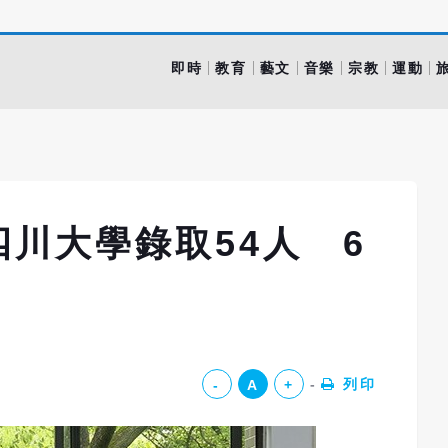
即時
教育
藝文
音樂
宗教
運動
川大學錄取54人 6
列印
-
A
+