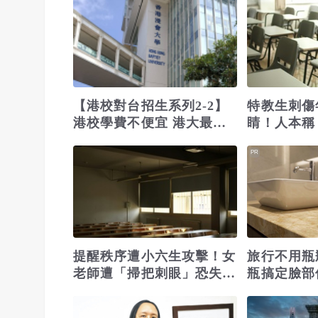
【港校對台招生系列2-2】
特教生刺傷
港校學費不便宜 港大最貴
睛！人本稱
每年73萬
緒壓力源」
PR
提醒秩序遭小六生攻擊！女
旅行不用瓶
老師遭「掃把刺眼」恐失
瓶搞定臉部
明 網質疑「共融教育」