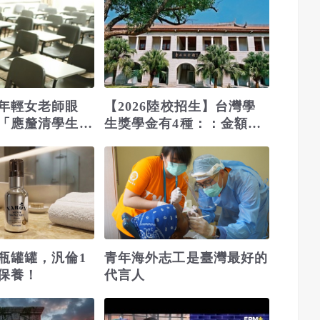
年輕女老師眼
【2026陸校招生】台灣學
「應釐清學生情
生獎學金有4種：：金額最
遭網罵爆
高3萬人幣、福建省機會多
瓶罐罐，汎倫1
青年海外志工是臺灣最好的
保養！
代言人