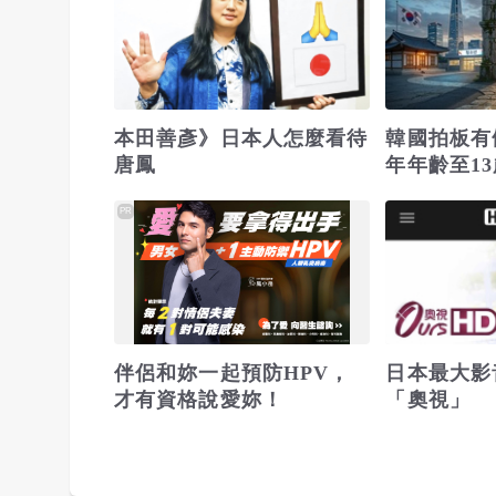
本田善彥》日本人怎麼看待
韓國拍板有
唐鳳
年年齡至1
罪將重罰
PR
伴侶和妳一起預防HPV，
日本最大影
才有資格說愛妳！
「奧視」