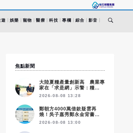
旅遊
娛樂
寵物
醫療
科技
專欄
綜合
影音
焦點新聞
大陸夏糧產量創新高 農業專
家在「求是網」示警：糧食緊
張會長期存在
2026-08-08 13:28
鄭朝方4000萬借款疑雲再
燒！吳子嘉秀鄭永金背書票
據 追問2018選舉資金流向
2026-08-08 13:00