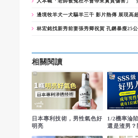
人本喊「老師被冤枉不會帶來實質傷害」 
邊境牧羊犬一犬驅羊三千 影片熱傳 展現高
林宏銘找新秀前妻張秀卿祝賀 孔鏘暴瘦25
相關閱讀
PR
PR
日本專利技術，男性氣色好
1/2機率
明亮
還是渣男？