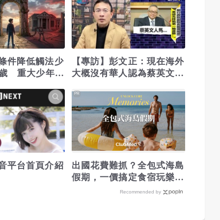
條件降低觸法少
【專訪】彭文正：現在海外
3歲 重大少年犯
大概沒有華人認為蔡英文論
文是真的
PR
音平台首頁介紹
出國花費難抓？全包式海島
假期，一價搞定食宿玩樂，
省錢更省心！
Recommended by