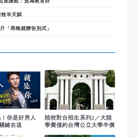
范雲護航：是為教育好
超牧羊天賦
公斤「再晚就辦告別式」
淪陷！你是好男人
陸校對台招生系列2／大陸
關鍵在這
學費僅約台灣公立大學半價