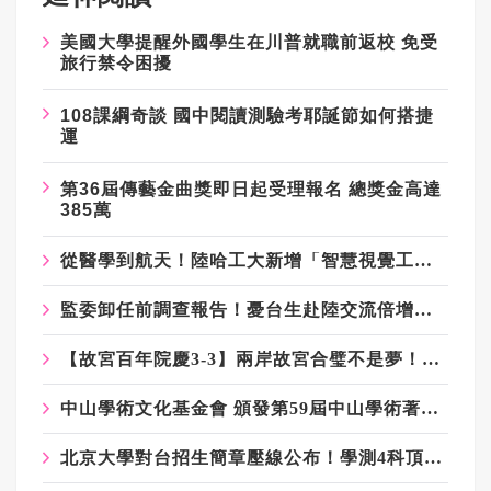
美國大學提醒外國學生在川普就職前返校 免受
旅行禁令困擾
108課綱奇談 國中閱讀測驗考耶誕節如何搭捷
運
第36屆傳藝金曲獎即日起受理報名 總獎金高達
385萬
從醫學到航天！陸哈工大新增「智慧視覺工程系」引人注目
監委卸任前調查報告！憂台生赴陸交流倍增是統戰 賴士葆：台青終會認清台獨手段
【故宮百年院慶3-3】兩岸故宮合璧不是夢！《富春山居圖》曾立典範
中山學術文化基金會 頒發第59屆中山學術著作獎
北京大學對台招生簡章壓線公布！學測4科頂標、名額「寧缺毋濫」