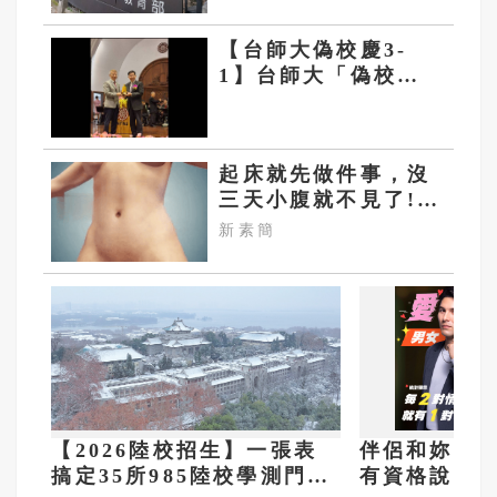
萬美元
【台師大偽校慶3-
1】台師大「偽校
史」多出24歲 海外
校友另辦論壇正名
起床就先做件事，沒
三天小腹就不見了!
肚子一天天變小！
新素簡
【2026陸校招生】一張表
伴侶和妳一起
搞定35所985陸校學測門
有資格說愛