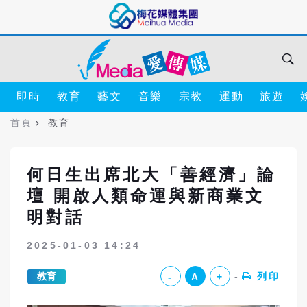
即時
教育
藝文
音樂
宗教
運動
旅遊
首頁
教育
何日生出席北大「善經濟」論
壇 開啟人類命運與新商業文
明對話
2025-01-03 14:24
教育
列印
-
A
+