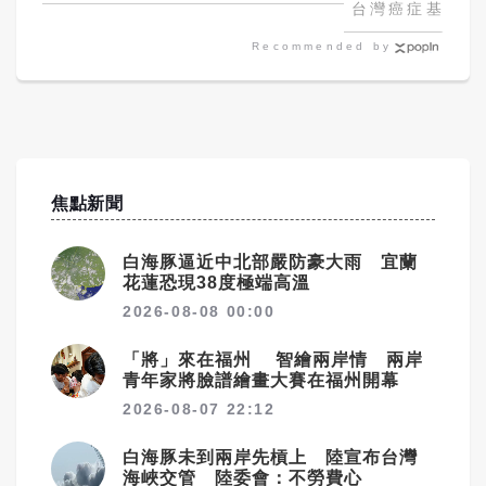
檻、錄取名額！武漢大學等
台灣癌症基金會
3校免面試
Recommended by
焦點新聞
白海豚逼近中北部嚴防豪大雨 宜蘭
花蓮恐現38度極端高溫
2026-08-08 00:00
「將」來在福州 智繪兩岸情 兩岸
青年家將臉譜繪畫大賽在福州開幕
2026-08-07 22:12
白海豚未到兩岸先槓上 陸宣布台灣
海峽交管 陸委會：不勞費心