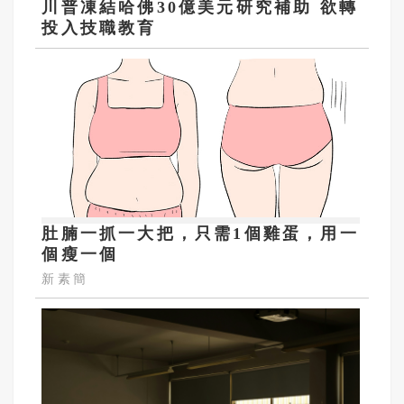
川普凍結哈佛30億美元研究補助 欲轉
投入技職教育
肚腩一抓一大把，只需1個雞蛋，用一
個瘦一個
新素簡