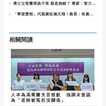
博士父母覺得孩子笨 疑是抱錯？ 專家：智力遺傳非定論
「學習歷程」代寫廣告滿天飛！教長：有廣告不代表事實如此
相關閱讀
人本為馮喬蘭失言致歉 強調未曾認
為「老師被冤枉沒關係」