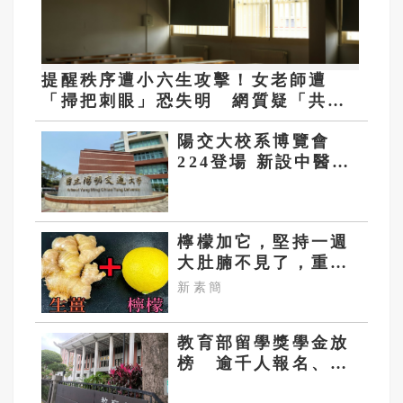
提醒秩序遭小六生攻擊！女老師遭
「掃把刺眼」恐失明 網質疑「共融
教育」
陽交大校系博覽會
224登場 新設中醫系
結合AI領域
檸檬加它，堅持一週
大肚腩不見了，重新
回到45公斤
新素簡
教育部留學獎學金放
榜 逾千人報名、錄
取225人 最高每年3