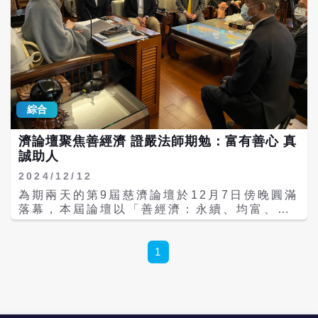
餘人參加了活動。 在國際形勢風雲變幻、百年
未有之大變局的時代背景下，大陸政府提出了
構建人類命運共同體的主張，陸企紛紛出海，
中國文化向世界傳播，對此，企業家應該擔負
怎樣的社會責任，企業在國內、國際開展業務
的同時，如果結合中國傳統文化構建商業文
明，如何貢獻、服務於當地社會和民眾。主持
人向與會嘉賓提出了一系列問題，如善經濟的
綜合
內涵是什麼？公共利益如何與個體利益協調一
致、企業和企業家在其中應扮演什麼樣的角
濟論壇聚焦善經濟 證嚴法師期勉：富有善心 真
色？中國傳統文化在構建商業新文明中能發揮
誠助人
哪些作用？如何看待AI等技術的發展，其與善
經濟的關係如何等等。 陳越光先生長期從事文
2024/12/12
化、教育和慈善工作，現任中國文化書院院
為期兩天的第9屆慈濟論壇於12月7日傍晚圓滿
長、中國慈善聯合會副會長、西湖教育基金會
落幕，本屆論壇以「善經濟：永續、均富、共
理事長等職務。他認為，人類就特性而言是整
善」為主題，邀請全球相關領域學者與實踐者
體性較差的物種，特別是在如何建立價值理念
交流分享。論壇結束後，哈佛學者韋傑夫
的整體性上往往莫衷一是，甚至爭鬥不息。對
（Jeffrey R. Williams）、新加坡企業家、
1
善經濟的探討不僅僅是個經濟問題，實際上是
香港企業家等廿多位代表於隔日前往花蓮，參
對人類理想社會的探討。既往的歷史往往是由
訪靜思精舍並拜見證嚴法師，法師細細聆聽他
惡推動的，人類至今仍然面對現代性的困境，
們參與論壇的心得，並對眾開示勉勵。 唯有善
善經濟能否開創出一條道路，值得探討。 何日
才能均衡富有 證嚴法師說：「各位都是社會的
生先生現任慈濟基金會副執行長，同時兼任慈