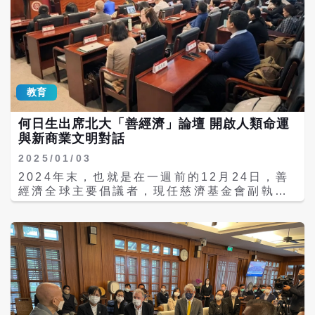
教育
何日生出席北大「善經濟」論壇 開啟人類命運
與新商業文明對話
2025/01/03
2024年末，也就是在一週前的12月24日，善
經濟全球主要倡議者，現任慈濟基金會副執行
長何日生先生，應邀出席了北京大學哲學系所
舉辦的「善經濟：人類命運共同體與世界新商
業文明」跨界對話活動。活動由召集人哲學系
王頌教授主持，中國文化書院院長陳越光先
生、中央電視臺白岩松先生、易寶支付和易寶
公益聯合創辦人余晨先生、北京大學國家發展
研究院楊壯教授、北京大學經濟學院周建波教
授應邀參與對話，北大師生和社會各界人士80