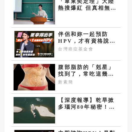
「韋東奕定理」大陸
熱搜爆紅 但真相無人
能參透
伴侶和妳一起預防
HPV，才有資格說愛
妳！
台灣癌症基金會
腹部脂肪的「剋星」
找到了，常吃這幾
物，吃走大肚囊，瘦
新素簡
出小蠻腰
【深度報導】乾旱掀
多瑙河80年秘密！納
粹170艘沉船重見天
日 塞爾維亞砸數億
清障救航運命脈