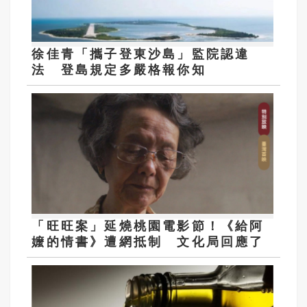
徐佳青「攜子登東沙島」監院認違
法 登島規定多嚴格報你知
「旺旺案」延燒桃園電影節！《給阿
嬤的情書》遭網抵制 文化局回應了