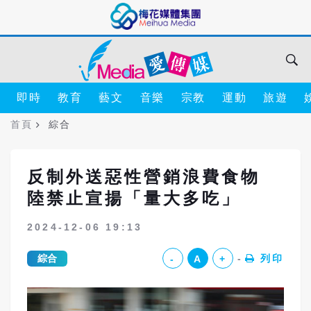
即時
教育
藝文
音樂
宗教
運動
旅遊
首頁
綜合
反制外送惡性營銷浪費食物
陸禁止宣揚「量大多吃」
2024-12-06 19:13
綜合
列印
-
A
+