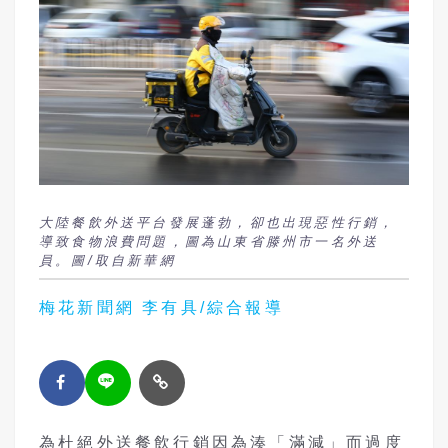
大陸餐飲外送平台發展蓬勃，卻也出現惡性行銷，
導致食物浪費問題，圖為山東省滕州市一名外送
員。圖/取自新華網
梅花新聞網 李有具/綜合報導
為杜絕外送餐飲行銷因為湊「滿減」而過度