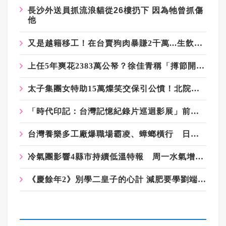
長沙外送員抓流浪貓從26樓扔下 因為牠曾抓傷
他
又是越籍移工！在台賣狗肉暴賺2千萬...生飲狗血壯陽 交易暗語全曝光
上任5年爽花2383萬公帑？徐佳青稱「撙節開支」 網質疑：卻搭商務艙？
太子集團女特助15萬燦笑交保引公憤！北院拒背鍋：人是北檢放的
「時代印記：台灣記憶紀錄片巡迴影展」前進台中 尋找島嶼共同記憶
台灣養樂多工廠爆職場霸凌、蟑螂橫行 日籍吹哨者反被調查罹憂鬱症
冷氣團影響4縣市持續低溫特報 周一水氣增加降雨範圍擴大
《慶餘年2》別學二皇子的心計 減肥要學劉端端的自律