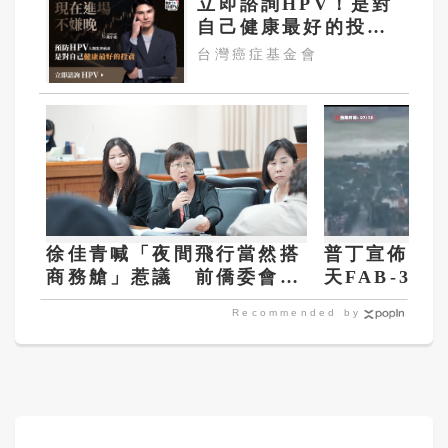
立即諮詢HPV！是對
自己健康最好的投
資，把握現在不嫌
台灣癌症基金會
晚！
徐佳青喊「夜間飛行當然搭
普丁宣佈對
商務艙」惹議 前僑委會委
天FAB-30
員長：應受立院監督
再次襲擊札
Recommended by