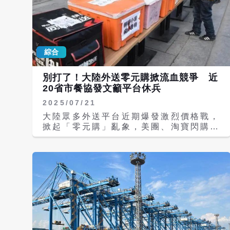
綜合
別打了！大陸外送零元購掀流血競爭 近
20省市餐協發文籲平台休兵
2025/07/21
大陸眾多外送平台近期爆發激烈價格戰，
掀起「零元購」亂象，美團、淘寶閃購、
餓了麼等平台紛紛推出滿減優惠、免單卡
等過度補貼措施，造成市場亂象不斷，更
衝擊餐飲業正常運作。大陸國家市場監管
總局18日緊急約談三大平台企業。至目
前為止，包括湖北、陝西、雲南等近二十
個省市的餐飲行業協會接連發出倡議書，
呼籲平台「理性競爭」，停止惡性補貼
戰，須明確補貼上限等措施。 綜合陸媒
報導，湖北、陝西、雲南、福建、山東、
重慶、深圳等多地餐飲與外送行業協會紛