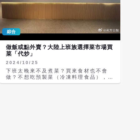
綜合
做飯或點外賣？大陸上班族選擇菜市場買
菜「代炒」
2024/10/25
下班太晚來不及煮菜？買來食材也不會
做？不想吃預製菜（冷凍料理食品），據
新華社報導，深圳有了貼心的「您買菜，
我代炒！」的服務。 深圳鹽田區一家菜
市場興起的代炒服務，「00後」牛肉攤
主龍泰吉推出「代炒」服務，讓他瞬間成
了菜市場「頂流」店家。「開飯店的想不
到，搶生意的居然是菜市場！」怎麼想到
「代炒」這個點子？龍泰吉說是看到媽媽
以前上班後還要辛苦做飯，他就想著能為
大家做點什麼。龍泰吉說：「代炒菜是個
有意義的事情，能夠分擔上班族的壓