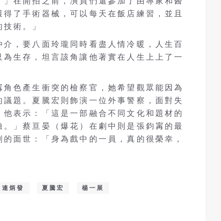
。」在開拍之前，演員們還參加了由專家和醫
獲得了手術器械，可以每天在飯店練習，並且
的技術。」
仲介，要八面玲瓏同時看盡人情冷暖，人生百
只為生存，坦言該角讓他著實在人生上上了一
角色產生衝突的檢察官，她希望觀眾能因為
的議題。夏騰宏則飾演一位外事警察，面對失
。他表示：「這是一部融合不同文化和題材的
。」蔡亘晏（爆花）在劇中則是張鈞𡩋的最
劇的面世：「身為戲中的一員，真的很榮幸，
連炳發
夏騰宏
楊一展