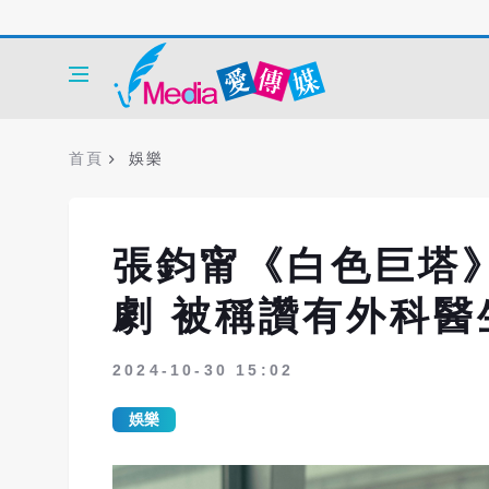
首頁
娛樂
張鈞甯《白色巨塔
劇 被稱讚有外科醫
2024-10-30 15:02
娛樂