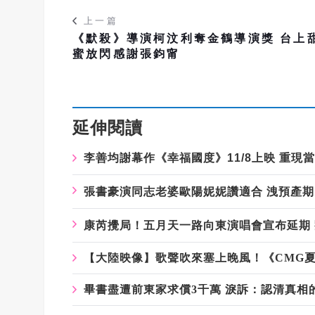
上一篇
《默殺》導演柯汶利奪金鶴導演獎 台上
蜜放閃感謝張鈞甯
延伸閱讀
李善均謝幕作《幸福國度》
11/8
上映
重現當
張書豪演同志老婆歐陽妮妮讚適合
洩預產期
康芮攪局！五月天一路向東演唱會宣布延期
【大陸映像】歌聲吹來塞上晚風！《CMG
畢書盡遭前東家求償3千萬 淚訴：認清真相