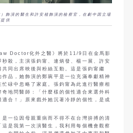
鈞𡩋（左）飾演的醫生和許安植飾演的檢察官，在劇中因立場
創提供
aw Doctor化外之醫》將於11/9日在金馬影
即秒殺，主演張鈞甯、連炳發、楊一展、許安
將共同出席映後與粉絲互動。這是張鈞甯繼
的作品，她飾演的鄭琬平是一位充滿奉獻精神
在忙碌中忽略了家庭。張鈞甯為此進行醫療相
好奇地問醫師：「什麼樣的個性適合來選外科
很適合！」原來戲外她沉著冷靜的個性，是成
，是一位因母親重病而不得不在台灣拚搏的清
「這是我第一次演醫生，我利用每個機會觀察