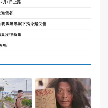
7月1日上路
走過低谷
拍吻戲遭導演下指令超受傷
鵲巢沒得商量
黑馬