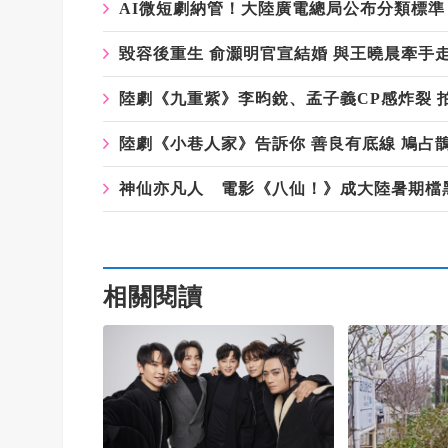
AI微短劇納管！大陸廣電總局公布分類標準 
毀容後重生 俞灝明官宣結婚 與王曉晨牽手
陸劇《九重紫》李昀銳、孟子義CP感炸裂 
陸劇《小巷人家》告訴你 善良有底線 鳩占
神仙亦凡人 電影《八仙！》成大陸暑期檔
相關閱讀