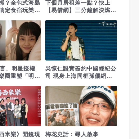
抓？全包式海島
下個月房租差一點？快上
搞定食宿玩樂，
【易借網】三分鐘解決燃眉
！
之急
代言、明星授權
吳慷仁證實簽約中國經紀公
樂圈重塑「明
司 現身上海同框孫儷網友
祝福：莫望初心
西米樂》開鏡現
梅花史話：尋人啟事