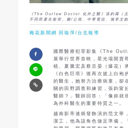
《The Outlaw Doctor 化外之醫》張
不同而產生衝突。圖/公視、中華電信、瀚草文
梅花新聞網 田瑜萍/台北報導
國際醫療犯罪影集《The Outl
展舉行世界首映，星光場開賣
植、夏騰宏及蔡亘晏（爆花）
《白色巨塔》後再次披上白袍
的醫生，她努力治療病童，卻
關的田野調查和練習，張鈞甯
醫師？」醫師回答：「像妳就
為外科醫生的重要特質之一。
越南影帝連炳發飾演的范文寧
潔工，他為該角色做足準備，