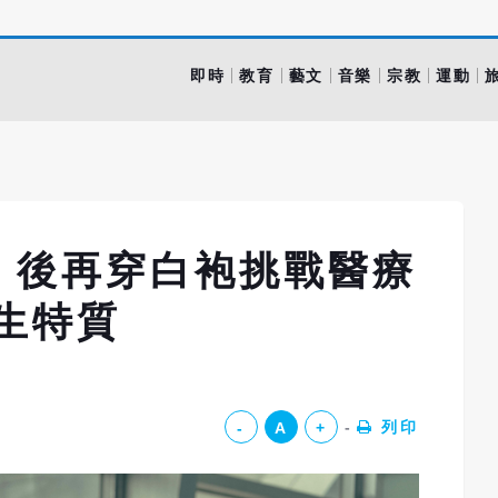
即時
教育
藝文
音樂
宗教
運動
》後再穿白袍挑戰醫療
生特質
列印
-
A
+