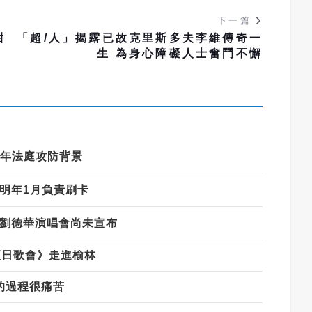
下一篇
甜
「超/人」揭露已故克里斯多夫李維傳奇一
生 為身心障礙人士奮鬥不懈
年法庭攻防背景
明年
1
月負責刷卡
劉德華演唱會尚未宣布
夏日歌會》走進榆林
的過程很痛苦