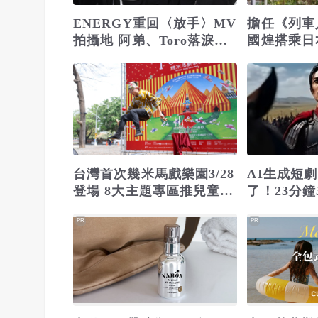
ENERGY重回〈放手〉MV
擔任《列車
拍攝地 阿弟、Toro落淚
國煌搭乘日
「回到22年前」
「還債血淚
台灣首次幾米馬戲樂園3/28
AI生成短
登場 8大主題專區推兒童節
了！23分鐘
連假優惠
點閱奇蹟
PR
PR