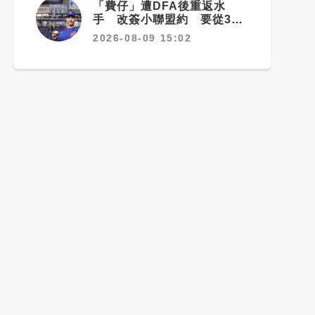
「費仔」遭DFA後重返水
手 改簽小聯盟約 要從3A
拚回大聯盟
2026-08-09 15:02