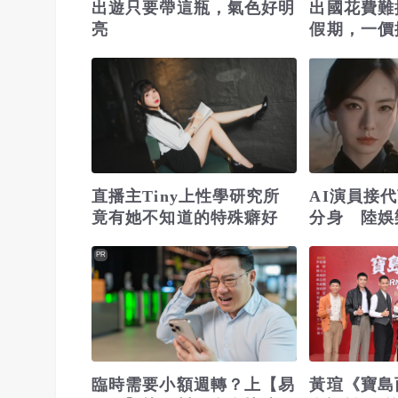
出遊只要帶這瓶，氣色好明
出國花費難
亮
假期，一價
省錢更省心
直播主Tiny上性學研究所
AI演員接
竟有她不知道的特殊癖好
分身 陸娛
星」定義
PR
臨時需要小額週轉？上【易
黃瑄《寶島