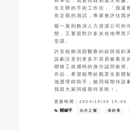
和學習，我覺得既刺激又有趣
生主辦的手術工作坊，「我還
有定期的測試，專家會評估我
楊一展則飾演人力資源公司的
態，又要面對許多灰色地帶而
堂課。
許安植飾演因醫療糾紛與張鈞
該劇注意到更多不容易被看見
聯移工抓捕時的身分認同衝突
作品，希望能帶給觀眾全新體驗
強護理師助手，她同樣期待該
我跟大家同樣期待首映！」
更新時間：2024/10/30 15:05
關鍵字
化外之醫
張鈞甯