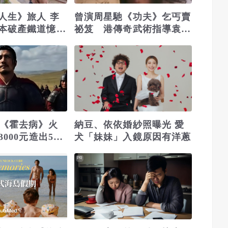
人生》旅人 李
曾演周星馳《功夫》乞丐賣
本破產鐵道憶
祕笈 港傳奇武術指導袁祥
史」
仁元旦離世享壽69歲
劇《霍去病》火
納豆、依依婚紗照曝光 愛
3000元造出5億
犬「妹妹」入鏡原因有洋蔥
PR