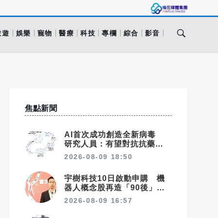
旅遊
娛樂
寵物
醫療
科技
專欄
綜合
影音
焦點新聞
AI首次成功創造全新病毒
研究人員：有望對抗抗藥性細
菌
2026-08-09 18:50
宇樹科技10日啟動申購 機
器人概念股再造「90後」富
翁群
2026-08-09 16:57