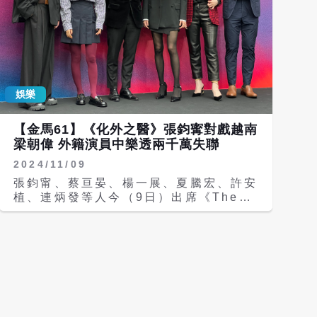
娛樂
【金馬61】《化外之醫》張鈞寗對戲越南
梁朝偉 外籍演員中樂透兩千萬失聯
2024/11/09
張鈞甯、蔡亘晏、楊一展、夏騰宏、許安
植、連炳發等人今（9日）出席《The
Outlaw Doctor化外之醫》在金馬影展
舉行的世界首映。張鈞寗在《白色巨塔》
之後，相隔18年再度接演醫療劇，與越
南影帝連炳發在劇中同為醫師。張鈞寗笑
說，當時在《白色巨塔》中是麻醉科醫
師，花了這麼多年終於爬上神經外科醫師
的位置，因為兩科是完全不同技術層面，
她跟連炳發兩人戲外隨身攜帶人工皮練習