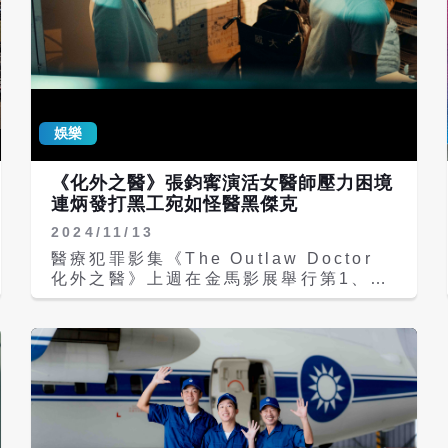
娛樂
《化外之醫》張鈞寗演活女醫師壓力困境
連炳發打黑工宛如怪醫黑傑克
2024/11/13
醫療犯罪影集《The Outlaw Doctor
化外之醫》上週在金馬影展舉行第1、2
集首映後大獲好評，僅僅兩集就引發五大
亮點熱議，其中最引人矚目的莫過於張鈞
𡩋、蔡亘晏（爆花）和連炳發撞擊出的精
彩醫護現場火花。影集中不僅有大型急救
場面，還揭示了許多醫療黑幕，也呈現出
台灣的醫療困境。張鈞𡩋為此劇專心跟隨
外科醫師學習醫療知識和手術，她也深入
觀察醫師們的生活：「其實，外科醫師的