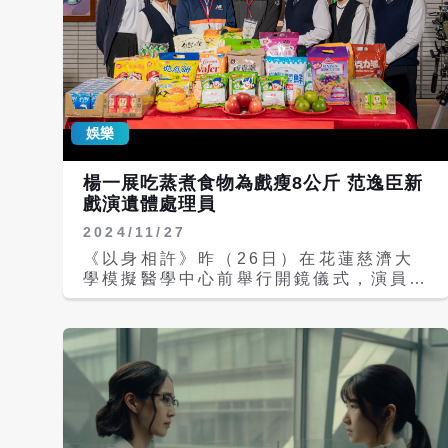
娛樂
楊一展吃蒸煮食物為戲瘦8公斤 范逸臣新
戲演遺體處理員
2024/11/27
《以身相許》昨（26日）在花蓮慈濟大
學模擬醫學中心前舉行開鏡儀式，演員楊
一展、楊銘威、范逸臣、林雨葶、董季
鑫、廖梨伶與陳家逵，在劇中分別飾演解
剖學科老師及模擬醫學中心職人及大體捐
贈者家屬。楊一展在《以身相許》中飾演
「曾國藩」教授，詮釋他把解剖及手術教
學結合人文的真實故事。 開拍前楊一展
跟教授見面第一印象就是震驚，因為教授
已屆退休年齡，本人卻看起來十分年輕，