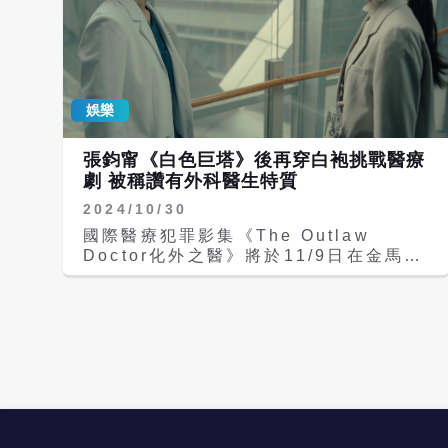
後來得知教授有良好的飲食與運動習慣，
楊一展說：「這一點真是跟我本人一模一
樣，教授以蒸煮方式吃原型食物，真是太
巧了，疫情開始我也是開始這樣子吃直到
現在。」 原本體型精壯的楊一展為了完
娛樂
美詮釋「曾國藩」，開拍前他開始計算卡
路里，在不餓著肚子的情況下，搭配跑步
還有騎公路車，瘦了7到8公斤」。除了
張鈞甯《白色巨塔》後再穿白袍挑戰醫療
體型想要真實呈現，楊一展欽佩教授努力
劇 被稱讚有外科醫生特質
不懈，活在當下，過好每一天的職人心
2024/10/30
態，他也會用相同精神讀劇本進入角色。
楊銘威在劇中飾演遺體捐贈組長「張純
國際醫療犯罪影集《The Outlaw
樸」，他很敬佩這份工作的人文精神「需
Doctor化外之醫》將於11/9日在金馬影
要上緊發條，隨時要解決任何問題，情緒
展舉行世界首映，星光場開賣即秒殺，主
也不能被影響。范逸臣飾演遺體處理員
演張鈞甯、連炳發、楊一展、許安植、夏
「陳鴻彬」，因為范逸臣的哥哥是醫生，
騰宏及蔡亘晏（爆花）將共同出席映後與
他會比一般人更常聽見疾病、意外、死
粉絲互動。這是張鈞甯繼《白色巨塔》後
亡、家屬、屍體等，「有的時候也會跟哥
再次披上白袍的作品，她飾演的鄭琬平是
哥討論醫院的事情，會讓他在面對角色，
一位充滿奉獻精神的醫生，她努力治療病
或角色的工作環境更快的適應或融入。」
童，卻在忙碌中忽略了家庭。張鈞甯為此
第一次接拍真人真事的大愛劇，范逸臣覺
進行醫療相關的田野調查和練習，張鈞甯
是像是雙面刃，最大的挑戰是比較有明確
好奇地問醫師：「什麼樣的個性適合來選