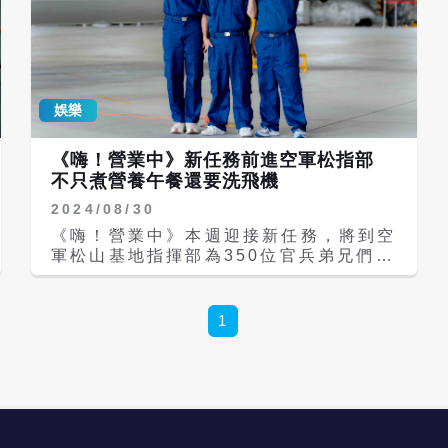
生活很辛苦，工作壓力非常大，若還有家
庭和關係要兼顧，這真的非常難。」她在
影集中身處於孩子、失智父親和繁忙工作
間，片刻不得喘息。 《The Outlaw
Doctor 化外之醫》今（13日）釋出了
娛樂
超前導預告，劇情瞬間進入緊張刺激的刑
警追緝大場面與驚心動魄的醫療手術現
場。影集邀請到越南影帝連炳發參演，他
《嗨！營業中》新任務前進空軍松指部
飾演一名打黑工的越南醫生，與張鈞𡩋有
不只煮營養午餐還要洗飛機
大量精彩對手戲。他精瘦酷帥的形象讓台
2024/08/30
灣觀眾直呼：「帥慘了！」加上他以「化
外之醫」的身份操作精準明快的醫療手
《嗨！營業中》本週迎接新任務，將到空
術，被觀眾稱為「怪醫黑傑克」。 連炳
軍松山基地指揮部為350位官兵弟兄們準
發與楊一展之間的笑淚交織戲份也為影集
備營養午餐，但備餐時間僅有兩小時，還
增添不少亮點。同時，影集中更有多位外
要準備多達10種菜色，讓大廚姚元浩忍
籍演員參演，全劇有國、台、英語、印
不住哭喊：「哪有人營養午餐吃10道菜
1
尼、馬來話等多國語言，揭示當前社會的
的啦！」 本集小幫手是楊一展，他曾在
現況，挑戰了台灣影集的新高度。 夏騰
金門擔任伙食兵工作，再次回到熟悉的部
宏和許安植在影集中分別飾演外事警察和
隊裡做餐非常有感觸，也分享當年擔任伙
檢察官。夏騰宏演繹的外事警察在追緝失
食兵造成的職業傷害，讓大家驚訝這個工
聯移工過程中，面臨身份認同的衝突；而
作真的是非常困難。但正當姚元浩、莎
許安植所飾演的檢察官因為家人所遭遇的
莎，郭泓志與乱彈阿翔、張立東在廚房忙