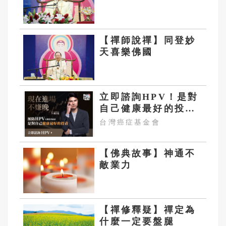
【禪師說禪】同登妙
天喜樂佛國
立即諮詢HPV！是對
自己健康最好的投
資，把握現在不嫌
台灣癌症基金會
晚！
【佛典故事】神通不
敵業力
【禪修釋疑】禪定為
什麼一定要盤腿