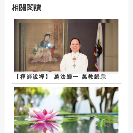
相關閱讀
【禪師說禪】 萬法歸一 萬教歸宗