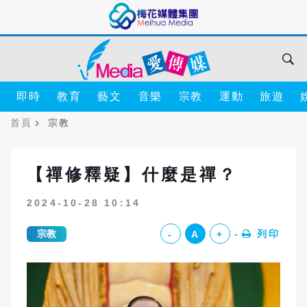
即時
教育
藝文
音樂
宗教
運動
旅遊
首頁
宗教
【禪修釋疑】什麼是禪？
2024-10-28 10:14
宗教
列印
-
A
+