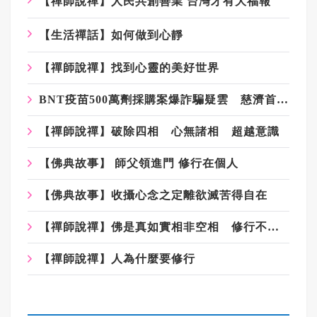
【禪師說禪】人民共創善業 台灣才有大福報
【生活禪話】如何做到心靜
【禪師說禪】找到心靈的美好世界
BNT疫苗500萬劑採購案爆詐騙疑雲 慈濟首發聲明：痛心遺憾 配合司法將追究權益
【禪師說禪】破除四相 心無諸相 超越意識
【佛典故事】 師父領進門 修行在個人
【佛典故事】收攝心念之定離欲滅苦得自在
【禪師說禪】佛是真如實相非空相 修行不應落入斷滅相
【禪師說禪】人為什麼要修行